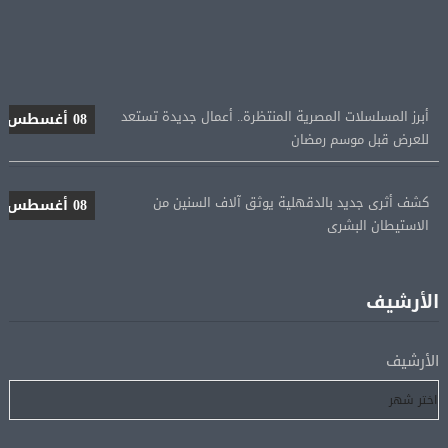
أبرز المسلسلات المصرية المنتظرة.. أعمال جديدة تستعد
08 أغسطس
للعرض قبل موسم رمضان
كشف أثرى جديد بالدقهلية يوثق آلاف السنين من
08 أغسطس
الاستيطان البشرى
اتحاد الكرة يطلب استضافة أمم إفريقيا تحت 23 عامًا
08 أغسطس
المؤهلة لأولمبياد 2028
الأرشيف
إسبانيا تعيد فرض الرقابة على حدودها مع إيطاليا وسط
08 أغسطس
الأرشيف
خلاف متصاعد بشأن الهجرة
فانس: سنواصل الضغط على إيران.. ونعمل على مسار آمن
08 أغسطس