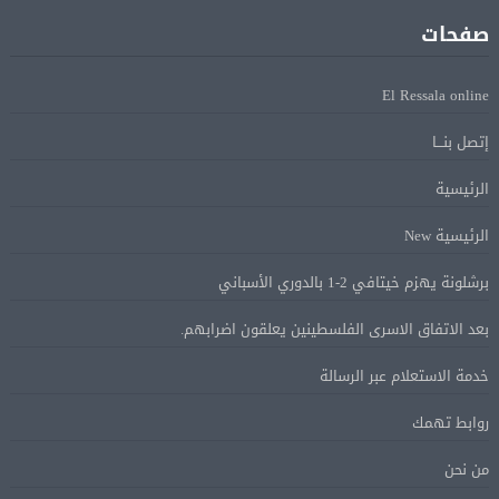
للسفن فى هرمز
صفحات
الرئيس الإيرانى: الظروف الراهنة فرصة للتوصل إلى اتفاق
08 أغسطس
El Ressala online
عبر المفاوضات
إتصل بنـــا
Alcool américain au Canada: «Carney risque d’être pris en
08 أغسطس
الرئيسية
sandwich entre Trump et les provinces»
الرئيسية New
«Aucune négociation ne peut être bonne avec
08 أغسطس
برشلونة يهزم خيتافي 2-1 بالدوري الأسباني
l’administration Trump en ce moment», estime une
spécialiste en droit commercial
بعد الاتفاق الاسرى الفلسطينين يعلقون اضرابهم.
خدمة الاستعلام عبر الرسالة
الاقتصاد الكندي أضاف 75.000 وظيفة والبطالة تراجعت
08 أغسطس
إلى 6,4%
روابط تهمك
من نحن
وزير الخارجية يبحث هاتفياً مع نظيره العراقي التطورات
08 أغسطس