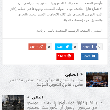
وأوضح المتحدث باسم رئاسة الجمهورية السفير بسام راضي، أن
الاجتماع تناول مناقشة مهام القوات المسلحة وجهودها في حماية ركائز
الأمن القومي المصري على كافة الاتجاهات الاستراتيجية، بالتعاون
والتنسيق مع مؤسسات الدولة.
المصدر : الصفحة الرسمية للمتحدث باسم الرئاسة
Share
0
Tweet
0
Share
0
Share
Share
السابق
مجلس الشيوخ الأمريكي يؤيد المضي قدما في
مشروع قانون التمويل المؤقت
التالى
روسيا تقر باختراق قوات أوكرانيا لدفاعات موسكو
في خيرسون ..وتقول أن الأمور تحت السيطرة