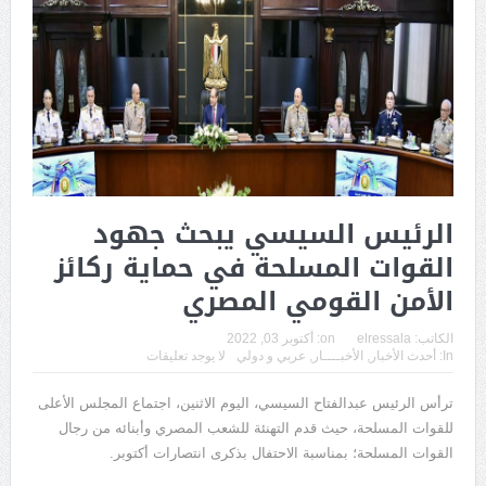
الرئيس السيسي يبحث جهود
القوات المسلحة في حماية ركائز
الأمن القومي المصري
الكاتب:
elressala
on:
أكتوبر 03, 2022
In:
أحدث الأخبار
,
الأخبــــار
,
عربي و دولي
لا يوجد تعليقات
ترأس الرئيس عبدالفتاح السيسي، اليوم الاثنين، اجتماع المجلس الأعلى
للقوات المسلحة، حيث قدم التهنئة للشعب المصري وأبنائه من رجال
القوات المسلحة؛ بمناسبة الاحتفال بذكرى انتصارات أكتوبر.