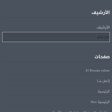
اتحاد الكرة يطلب استضافة أمم إفريقيا تحت 23 عامًا
08 أغسطس
المؤهلة لأولمبياد 2028
الأرشيف
إسبانيا تعيد فرض الرقابة على حدودها مع إيطاليا وسط
08 أغسطس
الأرشيف
خلاف متصاعد بشأن الهجرة
فانس: سنواصل الضغط على إيران.. ونعمل على مسار آمن
08 أغسطس
للسفن فى هرمز
صفحات
الرئيس الإيرانى: الظروف الراهنة فرصة للتوصل إلى اتفاق
08 أغسطس
El Ressala online
عبر المفاوضات
إتصل بنـــا
Alcool américain au Canada: «Carney risque d’être pris en
08 أغسطس
الرئيسية
sandwich entre Trump et les provinces»
الرئيسية New
«Aucune négociation ne peut être bonne avec