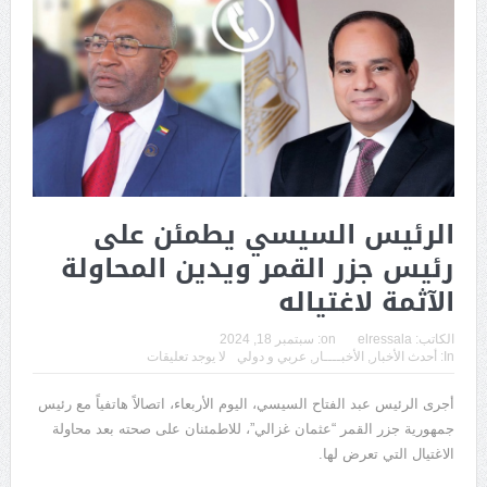
الرئيس السيسي يطمئن على
رئيس جزر القمر ويدين المحاولة
الآثمة لاغتياله
الكاتب:
elressala
on:
سبتمبر 18, 2024
In:
أحدث الأخبار
,
الأخبــــار
,
عربي و دولي
لا يوجد تعليقات
أجرى الرئيس عبد الفتاح السيسي، اليوم الأربعاء، اتصالاً هاتفياً مع رئيس
جمهورية جزر القمر “عثمان غزالي”، للاطمئنان على صحته بعد محاولة
الاغتيال التي تعرض لها.