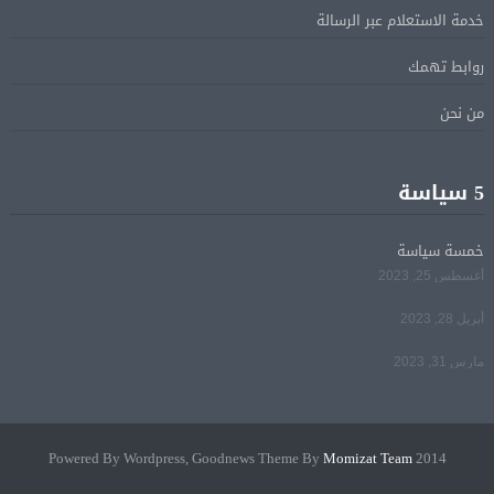
قاسية
خدمة الاستعلام عبر الرسالة
روابط تهمك
الرئيس السيسى يؤكد لرئيس وزراء اليونان تضامن مصر
05 أغسطس
الكامل مع اليونان في مواجهة تداعيات حرائق الغابات
من نحن
الرئيس السيسى يستقبل ملك البحرين فى مطار العلمين
05 أغسطس
5 سياسة
فى زيارة لتعزيز أواصر الأخوة الراسخة بين البلدين
الشقيقين
خمسة سياسة
أغسطس 25, 2023
مي سليم: سعيدة بالعودة الى الكوميديا
04 أغسطس
أبريل 28, 2023
مارس 31, 2023
Momizat Team
2014 Powered By Wordpress, Goodnews Theme By