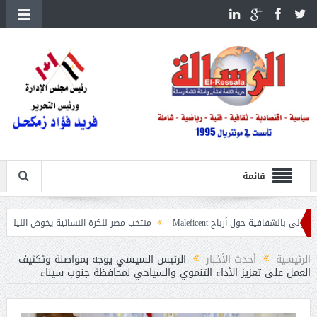
قائمة
 أرباح Maleficent
منتخب مصر للكرة النسائية يخوض الليلة مباراة وداع أمم إفر
ات حرائق الغابات
الرئيسية
أحدث الأخبار
الرئيس السيسي يوجه بمواصلة وتكثيف
العمل على تعزيز الأداء التنموي والسياحي لمحافظة جنوب سيناء