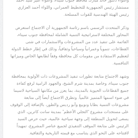
واللواء دكتور خالد مبارك محافظ جنوب سيناء، واللواء أمير سيد أحمد
مستشار رئيس الجمهورية للتخطيط العمراني، واللواء أحمد العزازي
رئيس الهيئة الهندسية للقوات المسلحة.
وذكر المتحدث الرسمي باسم رئاسة الجمهورية أن الاجتماع استعرض
المحاور المختلفة لاستراتيجية التنمية الشاملة لمحافظة جنوب سيناء،
القائمة على تنفيذ عدد من المشروعات والاستثمارات في شتى
القطاعات، تنموياً وعمرانياً وسياحياً وثقافياً، وذلك في إطار خطط الدولة
لتعظيم الاستفادة من مقومات كل محافظة وفقاً لطابعها الخاص وميزاتها
التنافسية.
وشهد الاجتماع متابعة تطورات تنفيذ المشروعات ذات الأولوية بمحافظة
جنوب سيناء، وخاصة بمدينة شرم الشيخ، والجهود الرامية لرفع كفاءة
جميع القطاعات الحيوية بالمدينة، بما يعزز من مكانتها السياحية لاسيما
في ضوء اسمها المتميز عالمياً. وتطرق الاجتماع أيضاً إلى متابعة
مشروعات التنمية بطابا ونويبع وأبو رديس والطور، بالإضافة إلى الوقوف
على مستجدات مشروع “التجلي الأعظم” بمدينة سانت كاترين، الذي
يسعى لتحويل المنطقة إلى وجهة سياحية عالمية، حيث حرص السيد
الرئيس على متابعة الموقف التنفيذي لجميع عناصر المشروع، تمهيداً
لافتتاحه على النحو الذي يتناسب مع قيمته التاريخية والثقافية.