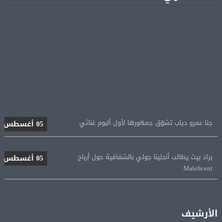
جنا عمرو دياب تشوّق جمهورها لأول ألبوم غنائي
05 أغسطس
براد بيت يطالب أنجلينا جولي بالشفافية حول أرباح
05 أغسطس
Maleficent
منتخب مصر للكرة النسائية يخوض الليلة مباراة وداع أمم
05 أغسطس
إفريقيا أمام نيجيريا
الأرشيف