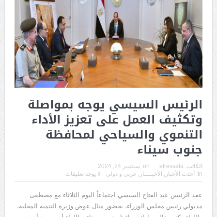
الرئيس السيسي يوجه بمواصلة
وتكثيف العمل على تعزيز الأداء
التنموي والسياحي لمحافظة
جنوب سيناء
الكاتب:
elressala
on:
سبتمبر 24, 2024
In:
أحدث الأخبار
,
الأخبــــار
,
عربي و دولي
لا يوجد تعليقات
عقد الرئيس عبد الفتاح السيسي اجتماعاً اليوم الثلاثاء مع مصطفى
مدبولي رئيس مجلس الوزراء، بحضور منال عوض وزيرة التنمية المحلية،