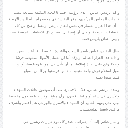
والأسرى، هو إجراء احتلالي يأتي في سياق تشديد الحصار علينا.
وأكد الرئيس عباس – لدى ترؤسه اجتماعًا للجنة المكلفة بمتابعة تنفيذ
قرارات المجلس المركزي، بمقر الرئاسة في مدينة رام الله اليوم الأربعاء
– أن هذا القرار مسمار في نعش اتفاق باريس، وتنصل واضح من كل
الاتفاقات الموقعة، ويعني أن إسرائيل تستبيح كل الاتفاقات الموقعة بيننا،
وليس اتفاق باريس فقط.
وقال الرئيس عباس باسم الشعب والقيادة الفلسطينية، أعلن رفض
وإدانة هذا القرار الظالم، ونؤكد أننا لن نستلم الأموال منقوصة قرشًا
واحدًا، ولن نقبل بذلك إطلاقا، إما أن تأتي كل أموالنا وحقوقنا، أو لن
نقبل استلام قرش واحد منهم، ما داموا قرصنوا جزءًا من المبلغ
فليقرصنوا بقيته.
وشدد الرئيس عباس، خلال الاجتماع، على أن موضوع عائلات الشهداء
والأسرى في سلم أولوياتنا القصوى، وأي مبلغ يتوفر لدينا سيكون مخصصا
لهم، حتى يفهم الجميع أن الشهداء والأسرى والجرحى هم أعظم وأشرف
ما لدى شعبنا الفلسطيني.
وأشار عباس إلى أن إسرائيل تصدر كل يوم قرارات وتشرع في