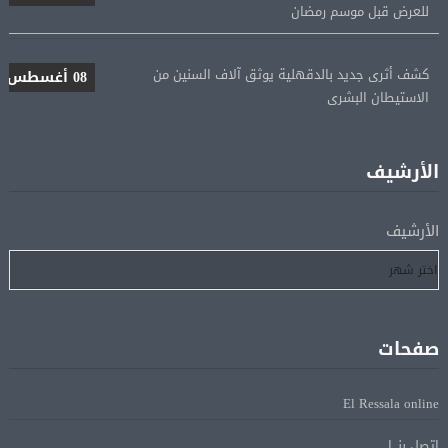
كشف أثرى جديد بالدقهلية يوثق آلاف السنين من
08 أغسطس
الاستيطان البشرى
اتحاد الكرة يطلب استضافة أمم إفريقيا تحت 23 عامًا
08 أغسطس
المؤهلة لأولمبياد 2028
الأرشيف
إسبانيا تعيد فرض الرقابة على حدودها مع إيطاليا وسط
08 أغسطس
الأرشيف
خلاف متصاعد بشأن الهجرة
فانس: سنواصل الضغط على إيران.. ونعمل على مسار آمن
08 أغسطس
للسفن فى هرمز
صفحات
الرئيس الإيرانى: الظروف الراهنة فرصة للتوصل إلى اتفاق
08 أغسطس
El Ressala online
عبر المفاوضات
إتصل بنـــا