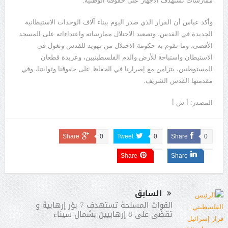
ممارسات تستهدف الأجهاز على حقوقنا الوطنية.
وأكد عباس أن القرار الذي صدر اليوم ببناء آلاف الوحدات الاستيطانية
الجديدة في القدس، وتصعيد الاحتلال ممارساته واعتداءاته على المسجد
الأقصى، وما تقوم به حكومة الاحتلال من تهويد للقدس وتغول في
الاستيطان واستباحة للأرض والدم الفلسطينيين، وعربدة قطعان
المستوطنين، يتزامن مع إصرارنا في الحفاظ على حقوقنا وثوابتنا، وفي
مقدمتها القدس الشريف.
المصدر: أ ش أ
Share
0
Tweet
0
Share
0
Share
Share
السابق
القوات المسلحة تستهدف 7 بؤر إرهابية و
تقضى على 8 إرهابيين بشمال سيناء