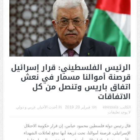
الرئيس الفلسطيني: قرار إسرائيل
قرصنة أموالنا مسمار في نعش
اتفاق باريس وتنصل من كل
الاتفاقات
الكاتب:
elressala
on:
فبراير 20, 2019
In:
أحدث الأخبار
,
عربي و دولي
لا يوجد تعليقات
قال رئيس دولة فلسطين محمود عباس، إن قرار حكومة الاحتلال
الإسرائيلي، قرصنة أموالنا، تحت ذريعة أنها تدفع لعائلات الشهداء