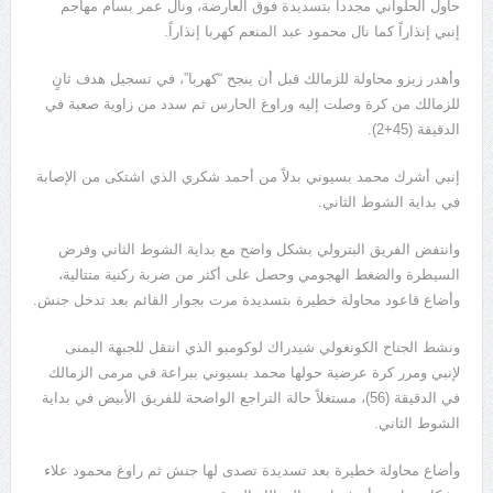
حاول الحلواني مجدداً بتسديدة فوق العارضة، ونال عمر بسام مهاجم
إنبي إنذاراً كما نال محمود عبد المنعم كهربا إنذاراً.
وأهدر زيزو محاولة للزمالك قبل أن ينجح “كهربا”، في تسجيل هدف ثانٍ
للزمالك من كرة وصلت إليه وراوغ الحارس ثم سدد من زاوية صعبة في
الدقيقة (45+2).
إنبي أشرك محمد بسيوني بدلاً من أحمد شكري الذي اشتكى من الإصابة
في بداية الشوط الثاني.
وانتفض الفريق البترولي بشكل واضح مع بداية الشوط الثاني وفرض
السيطرة والضغط الهجومي وحصل على أكثر من ضربة ركنية متتالية،
وأضاع قاعود محاولة خطيرة بتسديدة مرت بجوار القائم بعد تدخل جنش.
ونشط الجناح الكونغولي شيدراك لوكومبو الذي انتقل للجبهة اليمنى
لإنبي ومرر كرة عرضية حولها محمد بسيوني ببراعة في مرمى الزمالك
في الدقيقة (56)، مستغلاً حالة التراجع الواضحة للفريق الأبيض في بداية
الشوط الثاني.
وأضاع محاولة خطيرة بعد تسديدة تصدى لها جنش ثم راوغ محمود علاء