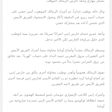
بشكل مهاري وأنقذ حارس الزمالك الموقف.
ونال خالد بوطيب إنذاراً، ثم أشرك الزمالك الموهوب أيمن حفني على
حساب أحمد زيزو، في الدقيقة (67)، وتحول الاستحواذ للفريق الأبيض
الذي تحسن أداءه بعد مشاركة حفني.
وأنقذ عمرو حسام حارس إنبي انفرادًا صريحًا بعد تمريرة بينية لبوطيب
الذي حاول مراوغة الحارس لكن الأخير تدخل.
وسيطر الزمالك مجدداً وأضاع أوباما محاولة بينما أشرك الفريق الأبيض
ثاني التغييرات بنزول المغربي حميد أحداد على حساب “كهربا”، بعد دقائق
من نزول التنزاني تشيزا بدلاً من محمود توبة.
تفوق الزمالك هجومياً وأهدر بوطيب محاولة أخرى بتألق من حارس إنبي،
ثم أضاع أوباما كرة خطيرة ثم رد القائم الأيسر لحارس إنبي فرصة أخرى
للفريق الأبيض عن طريق لاعبه المغربي.
وأشرك إنبي اللاعب الإيفواري جوسان ياسو لتنشيط الهجوم، ثم أنقذ
جمعة انطلاقة لوكومبو بينما رد القائم الأيمن لإنبي تسديدة صاروخية من
أوباما.