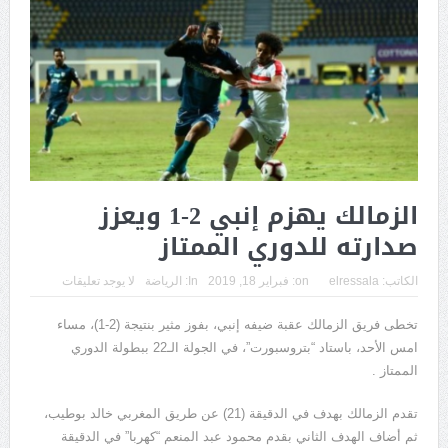
الزمالك يهزم إنبي 2-1 ويعزز
صدارته للدوري الممتاز
الكاتب:
elressala
on:
فبراير 18, 2019
In:
الرياضة
لا يوجد تعليقات
تخطى فريق الزمالك عقبة ضيفه إنبي، بفوز مثير بنتيجة (2-1)، مساء
امس الأحد، باستاد “بتروسبورت”، في الجولة الـ22 ببطولة الدوري
الممتاز .
تقدم الزمالك بهدف في الدقيقة (21) عن طريق المغربي خالد بوطيب،
ثم أضاف الهدف الثاني بقدم محمود عبد المنعم “كهربا” في الدقيقة