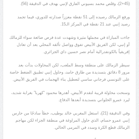
(45+2)، وقلص محمد بسيوني الفارق لإنبي بهدف في الدقيقة (56).
ورفع الزمالك رصيده إلى 51 نقطة معززاً صدارته للدوري، فيما تجمد
رصيد إنبي عند 21 نقطة في المركز الـ15.
جاءت المباراة في مجملها مثيرة وشهدت عدة فرص ضائعة سواء للزمالك
أو إنبي، لكن الفريق الأبيض تفوق وواصل تألقه المحلي بعد أن تعادل
إفريقياً بالكونفدرالية أمام نصر حسين داي الجزائري.
سيطر الزمالك على منطقة وسط الملعب، لكن المحاولات بدأت بعد
مرور 8 دقائق بتسديدة من طارق حامد، وحاول إنبي تطبيق الضغط خاصة
على التونسي فرجاني ساسي لتعطيل بناء الهجمات في الفريق الأبيض.
وسنحت محاولة قريبة لتقدم الأبيض، أهدرها محمود “كهربا” بغرابة شديد،
ليرد عمرو الحلواني بتسديدة أبعدها الدفاع.
وفي الدقيقة (21)، استغل المغربي خالد بوطيب، خطأ ساذجًا من حارس
إنبي عمرو حسام، الذي حاول المراوغة في منطقة الجزاء لكن مهاجم
الزمالك قطع الكرة وسدد في المرمى الخالي.