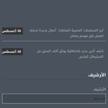
أبرز المسلسلات المصرية المنتظرة.. أعمال جديدة تستعد
08 أغسطس
للعرض قبل موسم رمضان
كشف أثرى جديد بالدقهلية يوثق آلاف السنين من
08 أغسطس
الاستيطان البشرى
اتحاد الكرة يطلب استضافة أمم إفريقيا تحت 23 عامًا
08 أغسطس
المؤهلة لأولمبياد 2028
الأرشيف
إسبانيا تعيد فرض الرقابة على حدودها مع إيطاليا وسط
08 أغسطس
الأرشيف
خلاف متصاعد بشأن الهجرة
فانس: سنواصل الضغط على إيران.. ونعمل على مسار آمن
08 أغسطس