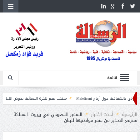
قائمة
 حول أرباح Maleficent
منتخب مصر للكرة النسائية يخوض الليلة مباراة وداع أمم
اعيات حرائق الغابات
الرئيسية
أحدث الأخبار
السفير السعودي في بيروت: المملكة
سترفع التحذير من سفر مواطنيها للبنان