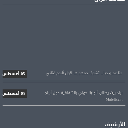
جنا عمرو دياب تشوّق جمهورها لأول ألبوم غنائي
05 أغسطس
براد بيت يطالب أنجلينا جولي بالشفافية حول أرباح
05 أغسطس
Maleficent
منتخب مصر للكرة النسائية يخوض الليلة مباراة وداع أمم
05 أغسطس
إفريقيا أمام نيجيريا
الأرشيف