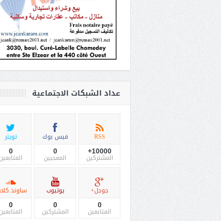
عداد الشبكات الاجتماعية
RSS
فيس بوك
تويتر
0
0
10000+
المشتركين
المعجبين
المتابعين
جوجل+
يوتيوب
ساوند كلاو
0
0
0
المتابعين
المشتركين
المتابعين