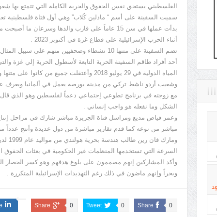
الفلسطيني يستحق نفس الحقوق والحرية الكاملة التي تتمتع بها شعوب
بدأت عملها في سن 15 عاماً على قارب والدها وسرعان ما
أثناء الحرب الإسرائيلية على قطاع غزة في أكتوبر 2023 .
تضم السفينة على متنها 10 نشطاء وصحفيين منهم على
أحد أفراد طاقم السفينة الحرية التابعة لأسطول الحرية إلي غزة والت
المياه الدولية في 29 يوليو 2018 وأعتقلت جميع من كانوا على متنها وأقتادتها إلى ميناء أشدود.
وشعيب أردو ناشط تركي من مدينة بورصة يعمل في ألمانيا ويعرف على
مع زوجته في برنامج تطوعي إجتماعي دعماً لفلسطين وهو الذي قال ل
الشكل وما نفعله هو واجب إنساني .
وعمر فياض مذيع ومراسل قناة الجزيرة مباشر شارك في مراحل إنتاج 
مباشر من نوعه كما قدم تقارير مباشرة من دول عديدة وأنتج عدداً من
ومارك ف
السرعة التي تستخدمها المنظمات غير الحكومية في بعثات الحقوق الم
وأكد المشاركين إنهم مصممون على بلوغ هدفهم وهو كسر الحصار الم
وبحراً وإنهم ماضون في ذلك رغم التهديدات الإسرائيلية المتكررة .
د
e
Share
0
Tweet
0
Share
0