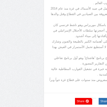
 العالم .
سميت السفينة على أسم “ مادلين كُلاب” وهي أول فتاة فلسطينية تعمل في صيد الأسماك في غزة منذ عام 2014
 أصبحت معروفة بين الصيادين في القطاع وقتل والدها
 سبيل المثال باسكال موريراس وهو ناشط فرنسي كان
ي أحتجزتها سلطات الأحتلال الإسرائيلي في
 أهتمامه الكبير بالطبيعة والفنون وشارك
ا أستطيع تحمل الأستمرار في العيش بهذا
برنامج “هاشتاغ” وهو أول برنامج تفاعلي
 التقارير المصورة .
ان رين طالب هندسة بحرية هولندي من مواليد عام 1999 لديه خبرة في تشغيل القوارب المطاطية عالية
دنية .
فروض منذ سنوات على قطاع غزة جواً وبراً
Share
Shar