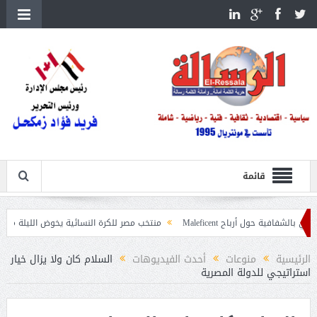
قائمة
ول أرباح Maleficent
منتخب مصر للكرة النسائية يخوض الليلة مباراة وداع أمم إ
عيات حرائق الغابات
الرئيسية
منوعات
أحدث الفيديوهات
السلام كان ولا يزال خيار
استراتيجي للدولة المصرية