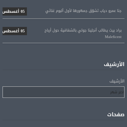
جنا عمرو دياب تشوّق جمهورها لأول ألبوم غنائي
05 أغسطس
براد بيت يطالب أنجلينا جولي بالشفافية حول أرباح
05 أغسطس
Maleficent
منتخب مصر للكرة النسائية يخوض الليلة مباراة وداع أمم
05 أغسطس
إفريقيا أمام نيجيريا
الأرشيف
استقبال جماهيرى حاشد لمحمد صلاح لدى وصوله إلى تركيا
05 أغسطس
لإتمام انتقاله إلى طرابزون سبور
الأرشيف
رسميًا.. انطلاق الدورى الممتاز 21 أغسطس.. وقمة الزمالك
05 أغسطس
والأهلى 11 أكتوبر
صفحات
مباحثات لبنانية – أممية حول دعم لبنان وتطورات الأوضاع
05 أغسطس