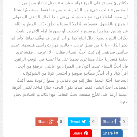
دكتاتوريٌ يفرضُ على المرءِ قوانينه غريبة.» «مثل ارتداءِ مزيدٍ من
الملابس.» قالت بشيءٍ من السُخرية. «ليس هذا فقط، يستطيعُ الشتاءُ
أن يعيدَنا أطفالاً في ثانيةٍ واحدة، يُحيي في داخلِنا ذلك الشغفَ الطفولي
المُمتزجَ بالفُضول، فنعودُ فجأةً لمدِّ ألسنتِنا و تذوُّقِ حبّاتِ المطرِ و الثَلج،
غير مُبالينَ بمناهج البرستيج و الاتيكيت أو بصورتنا أمام الآخرين. نلعبُ
بكُرات الثلجِ و نصنعُ رجالَ الثلج كما لو أن الزمنَ قد توقَّفَ تمامًا، كأننا لم
نكبر أبدًا.» «يا لهُ من فصلٍ غريب.» قالَت، فهزَزتُ رأسي مُبتسمة. عندَها
سألَتني صديقَتي إن كنتُ أحبُّ الشتاء، فقلت: «لا أعرف… فمَشاعري
تجاههُ مُتَضاربةٌ جدًا، مشاعري تعتمدُ على ما أعيشهُ في الوقتِ الراهن.
فأنا أحبُّ الشتاءَ عندما أكونُ في المنزل، مع عائلَتي، برفقةِ من أحِب،
أقرأُ كتابًا و أنا أتدثَّرُ ببطّانيةٍ صوفيةٍ و أحتَسي كوبًا من الشوكولاته
الساخنة. أحبّهُ عندما أنظرُ إليهِ من نافذَتي و أسمعُ رُعودهُ بينما أكتبُ
القصائد. أحبُّ الشتاءَ فقط عندما يكونُ الدفء خَيارًا مُتاحًا، لكنني أكرههُ
عندما أرغَمُ على تَجَرُّعِ صَقيعه، يجبُ التعاملُ مع الكائناتِ الحياديةِ بحيادٍ
تام.»
Share
0
Tweet
0
Share
0
Share
Share