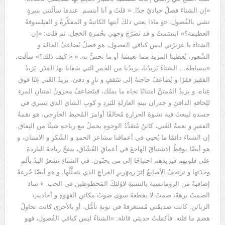
«إن الشتاءَ فصلٌ حياديٌ جدًا. « قلتُ و أنا أبتسم. عندها سألَتني بنبرةٍ
تشي بالفُضول: «و ماذا يعني ذلكَ أيتها الكاتبةُ و المفكِّرةُ و الفيلسوفةُ
العظيمة؟» ابتسَمتُ و قد تَضَرَّجَ وجهي بحُمرةِ الخجل، ثم قلت: «إن
الشتاءَ يا عزيزَتي ليس كباقي الفصول، هو فصلٌ يُضاعفُ الحالةَ و
الشُعور، يُعطينا المزيدَ مما نعيشهُ أو ما نحسُّ به. « « كيف ذلك؟» سألَت.
«ببساطة… الشتاءُ يَزيدُنا، يزيدُنا من الخمرِ التي سَقانا بها القدَر. يَزيدُ
الفقيرَ فقرًا و يُضاعفُ حاجتهُ إلى سَقفٍ و نارٍ و دفئ، يزيدُ الغَني غِنًا فوق
غِناه، و يزيدُ المُمتنَّ امتنانًا تجاه ما يملك، فيتَضاعفُ مخزونُ امتنانِ المرءِ
للِحافهِ الدافئِ و جدران بيتهِ العازلةِ للبَردِ و كوبِ الشاي الذي يَسري في
جسدهِ ليبعثَ فيه نشوةَ الحرارةِ مُخالفًا أوامرَ المُحيط الخارِجي، هو نقمةُ
الفقيرِ و نعمةُ الغَني، كائنٌ مُتعَدِّدُ الوجوهِ يحملُ مع رياحهِ شيئًا من النِفاق.
إن الشتاءَ دائمًا ما يُحيي في أعماقنا مشاعرَ الحمدِ و الشُكرِ و الامتنان، و
هو أيضًا يوقِظُ الاشتياقَ الهاجعَ في أعماقِ العُشّاق، ينفخُ رياحهُ الباردةَ
على قلوبهم فيزيدهم احتياجًا إلى من يحبّون. في الشتاءِ تشعرُ اليدُ بألَمِ
وحدَتها و ترتجفُ الأصابعُ إثرَ زمهَريرِ الفراغِ الذي يتخلَّلُها، و هو أيضًا جُرعةٌ
إضافيةٌ من الرومانسية بالنسبةِ لاؤلئكَ المَحظوظينَ في الحب. « سادَ
الصمتُ برهةً، صمتٌ لا يقطعهُ سوى صوتُ مكائنِ القهوةِ و أحاديثِ
الزبائن. كانت صديقَتي مُستغرقةً في نوبةِ تأمُّل، أو بالأحرى كانت تحاولُ
هضمَ ما قلته. فأكمَلتُ حديثي قائلة: «الشتاءُ ليس كباقي الفُصول، فهو