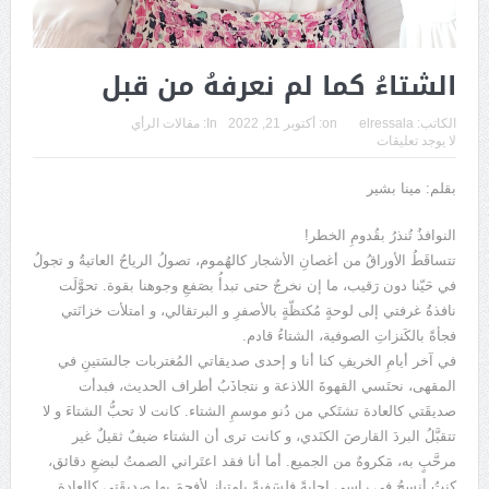
الشتاءُ كما لم نعرفهُ من قبل
الكاتب:
elressala
on:
أكتوبر 21, 2022
In:
مقالات الرأي
لا يوجد تعليقات
بقلم: مينا بشير
النوافذُ تُنذرُ بقُدومِ الخطر!
تتساقَطُ الأوراقُ من أغصانِ الأشجار كالهُموم، تصولُ الرياحُ العاتيةُ و تجولُ
في حَيّنا دون رَقيب، ما إن نخرجُ حتى تبدأُ بصَفعِ وجوهنا بقوة. تحوَّلَت
نافذةُ غرفتي إلى لوحةٍ مُكتظّةٍ بالأصفرِ و البرتقالي، و امتلأت خزانَتي
فجأةً بالكَنزاتِ الصوفية، الشتاءُ قادم.
في آخر أيامِ الخريفِ كنا أنا و إحدى صديقاتي المُغتربات جالسَتينِ في
المقهى، نحتَسي القهوةَ اللاذعة و نتجاذَبُ أطراف الحديث، فبدأت
صديقَتي كالعادة تشتَكي من دُنو موسمِ الشتاء. كانت لا تحبُّ الشتاءَ و لا
تتقبَّلُ البردَ القارصَ الكنَدي، و كانت ترى أن الشتاء ضيفٌ ثقيلٌ غير
مرحَّبٍ به، مَكروهٌ من الجميع. أما أنا فقد اعتَراني الصمتُ لبضعِ دقائق،
كنتُ أنسجُ في راسي إجابةً فلسَفيةً بامتياز لأفحِمَ بها صديقَتي كالعادة.