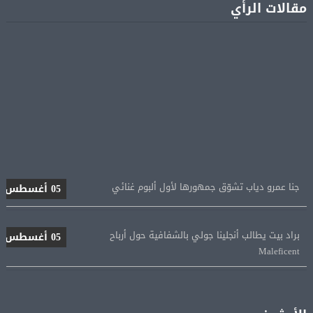
مقالات الرأي
جنا عمرو دياب تشوّق جمهورها لأول ألبوم غنائي
05 أغسطس
براد بيت يطالب أنجلينا جولي بالشفافية حول أرباح
05 أغسطس
Maleficent
منتخب مصر للكرة النسائية يخوض الليلة مباراة وداع أمم
05 أغسطس
إفريقيا أمام نيجيريا