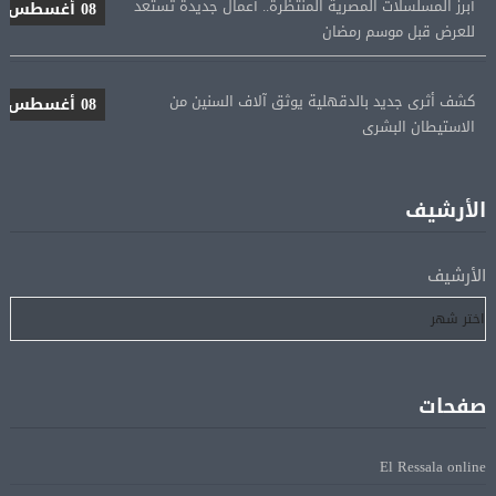
للعرض قبل موسم رمضان
كشف أثرى جديد بالدقهلية يوثق آلاف السنين من
08 أغسطس
الاستيطان البشرى
اتحاد الكرة يطلب استضافة أمم إفريقيا تحت 23 عامًا
08 أغسطس
المؤهلة لأولمبياد 2028
الأرشيف
إسبانيا تعيد فرض الرقابة على حدودها مع إيطاليا وسط
08 أغسطس
الأرشيف
خلاف متصاعد بشأن الهجرة
فانس: سنواصل الضغط على إيران.. ونعمل على مسار آمن
08 أغسطس
للسفن فى هرمز
صفحات
الرئيس الإيرانى: الظروف الراهنة فرصة للتوصل إلى اتفاق
08 أغسطس
El Ressala online
عبر المفاوضات