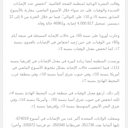
وقالت النشرة الوبائية لمنظمة الصحة العالمية: “انخفض عدد الإصابات
الجديدة والوفيات على حد سواء خلال الأسبوع الماضي، مقارنة بالأسبوع
السابق بنسبة 5٪ و 10٪ على التوالي”، فيما تم خلال الفترة من 6 إلى 12
ديسمبر، تسجيل 4.000.817 إصابة، و46961 حالة وفاة.
وحازت أوروبا على نسبة 65٪ من حالات الإصابة المسجلة في سبعة أيام
و60٪ من الوفيات، في حين رُصد انخفاض في الإصابات بالعدوى بنسبة
7٪، كما انخفض معدل الوفيات بنسبة 3٪.
ورصدت المنظمة أيضا زيادة كبيرة في معدل الإصابات في إفريقيا بنسبة
111٪، فيما انخفضت حالات الإصابة بشكل ملحوظ الأسبوع الماضي في
أمريكا بنسبة 10٪، وفي جنوب شرق آسيا بنسبة 10٪، وفي منطقة غرب
المحيط الهادئ بنسبة 7٪.
إلى ذلك، ارتفع معدل الوفيات في منطقة غرب المحيط الهادئ بنسبة 4٪،
لكنه انخفض في جنوب شرق آسيا بنسبة 50٪ ، وأمريكا بنسبة 14٪، وفي
شرق البحر الأبيض المتوسط ​​بنسبة 3٪، وإفريقيا بنسبة 1٪.
وسجلت الولايات المتحدة أكبر عدد من الإصابات في أسبوع 674019،
تليها ألمانيا بعدد 351738، فبريطانيا 350340، ثم فرنسا 335972، وأخيرا