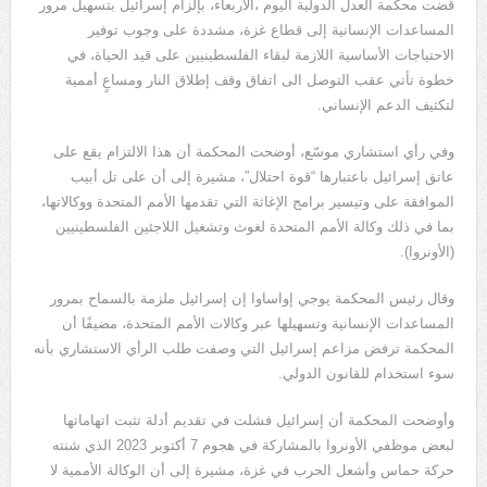
قضت محكمة العدل الدولية اليوم ،الأربعاء، بإلزام إسرائيل بتسهيل مرور
المساعدات الإنسانية إلى قطاع غزة، مشددة على وجوب توفير
الاحتياجات الأساسية اللازمة لبقاء الفلسطينيين على قيد الحياة، في
خطوة تأتي عقب التوصل الى اتفاق وقف إطلاق النار ومساعٍ أممية
لتكثيف الدعم الإنساني.
وفي رأي استشاري موسّع، أوضحت المحكمة أن هذا الالتزام يقع على
عاتق إسرائيل باعتبارها “قوة احتلال”، مشيرة إلى أن على تل أبيب
الموافقة على وتيسير برامج الإغاثة التي تقدمها الأمم المتحدة ووكالاتها،
بما في ذلك وكالة الأمم المتحدة لغوث وتشغيل اللاجئين الفلسطينيين
(الأونروا).
وقال رئيس المحكمة يوجي إواساوا إن إسرائيل ملزمة بالسماح بمرور
المساعدات الإنسانية وتسهيلها عبر وكالات الأمم المتحدة، مضيفًا أن
المحكمة ترفض مزاعم إسرائيل التي وصفت طلب الرأي الاستشاري بأنه
سوء استخدام للقانون الدولي.
وأوضحت المحكمة أن إسرائيل فشلت في تقديم أدلة تثبت اتهاماتها
لبعض موظفي الأونروا بالمشاركة في هجوم 7 أكتوبر 2023 الذي شنته
حركة حماس وأشعل الحرب في غزة، مشيرة إلى أن الوكالة الأممية لا