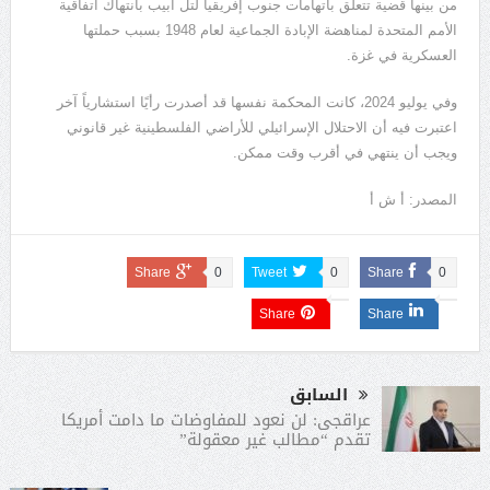
من بينها قضية تتعلق باتهامات جنوب إفريقيا لتل أبيب بانتهاك اتفاقية
الأمم المتحدة لمناهضة الإبادة الجماعية لعام 1948 بسبب حملتها
العسكرية في غزة.
وفي يوليو 2024، كانت المحكمة نفسها قد أصدرت رأيًا استشارياً آخر
اعتبرت فيه أن الاحتلال الإسرائيلي للأراضي الفلسطينية غير قانوني
ويجب أن ينتهي في أقرب وقت ممكن.
المصدر: أ ش أ
Share
0
Tweet
0
Share
0
Share
Share
السابق
عراقجى: لن نعود للمفاوضات ما دامت أمريكا
تقدم “مطالب غير معقولة”