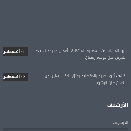
أبرز المسلسلات المصرية المنتظرة.. أعمال جديدة تستعد
08 أغسطس
للعرض قبل موسم رمضان
كشف أثرى جديد بالدقهلية يوثق آلاف السنين من
08 أغسطس
الاستيطان البشرى
اتحاد الكرة يطلب استضافة أمم إفريقيا تحت 23 عامًا
08 أغسطس
المؤهلة لأولمبياد 2028
الأرشيف
إسبانيا تعيد فرض الرقابة على حدودها مع إيطاليا وسط
08 أغسطس
الأرشيف
خلاف متصاعد بشأن الهجرة