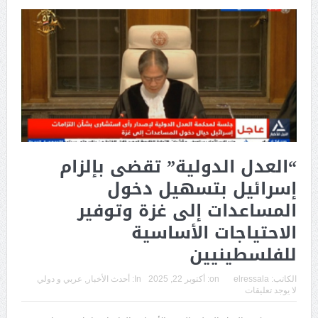
“العدل الدولية” تقضى بإلزام
إسرائيل بتسهيل دخول
المساعدات إلى غزة وتوفير
الاحتياجات الأساسية
للفلسطينيين
الكاتب:
elressala
on:
أكتوبر 22, 2025
In:
أحدث الأخبار
,
عربي و دولي
لا يوجد تعليقات