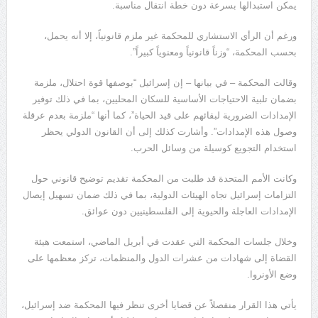
يمكن استبدالها بسرعة دون خطة انتقال مناسبة.
ورغم أن الرأي الاستشاري للمحكمة غير ملزم قانونياً، إلا أنه يحمل،
بحسب المحكمة، “وزناً قانونياً ومعنوياً كبيراً”.
وقالت المحكمة – في بيانها – إن إسرائيل “بوصفها قوة احتلال، ملزمة
بضمان تلبية الاحتياجات الأساسية للسكان المحليين، بما في ذلك توفير
الإمدادات الضرورية لبقائهم على قيد الحياة”، كما أنها “ملزمة بعدم عرقلة
وصول هذه الإمدادات”. وأشارت كذلك إلى أن القانون الدولي يحظر
استخدام التجويع كوسيلة من وسائل الحرب.
وكانت الأمم المتحدة قد طلبت من المحكمة تقديم توضيح قانوني حول
التزامات إسرائيل تجاه الهيئات الدولية، بما في ذلك ضمان تسهيل إيصال
الإمدادات العاجلة والحيوية إلى الفلسطينيين دون عوائق.
وخلال جلسات المحكمة التي عقدت في أبريل الماضي، استمعت هيئة
القضاة إلى شهادات من عشرات الدول والمنظمات، تركز معظمها على
وضع الأونروا.
يأتي هذا القرار منفصلاً عن قضايا أخرى تنظر فيها المحكمة ضد إسرائيل،