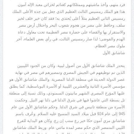
فرد منهم، وأخذ ماشيتهم وممتلكاتهم كغنائم لخزائن معبد الإله آمون.
هذا هو الملك رمسيس الثالث العظيم الذي جعل من جده الأعلى الملك
رمسيس الثاني العظيم مثلاً أعلى يُحتذي به؛ فقد كان خير خلف لخير
سلف، وحافظ على مصر من هجوم شعوب البحر واحتلال أرض مصر
والاستقرار بها والقضاء على حضارة مصر العظيمة تحت معاول دعاة
الهدم والفوضى؛ لذا صار رمسيس الثالث، في رأي بعض العلماء، آخر
ملوك مصر العظام.
شاشانق الأول
ينحدر الملك شاشانق الأول من أصول ليبية. وكان من الجنود الليبيين
الذين تم توظيفهم في الجيش المصري وتمصيرهم في مصر في نهاية
عصر الدولة الحديثة في منطقة الدلتا المصرية. والملك شاشانق الأول هو
مؤسس الأسرة الثانية والعشرين الليبية أو الأسرة البوباسطية، كما يطلق
عليها المؤرخ المصري الشهير مانيتون السمنودي، وذلك نسبة إلى منطقة
تل بسطة التي عاشوا فيها في شرق الدلتا في دلتا نهر النيل. وحكمت
الأسرة من منطقة تانيس في شرق الدلتا. وحكم شاشانق الأول من عام
945 إلى عام 924 قبل ميلاد السيد المسيح عليه السلام. وعُرف باسم
شاشانق مري آمون حكا خبر رع ستب إن رع. وكان هو البداية للفرع
الليبي المتمصر الذي حكم مصر لمدة مائتي عام. وربط الملك شاشانق