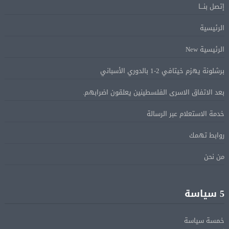
إتصل بنـــا
spécialiste en droit commercial
الرئيسية
الاقتصاد الكندي أضاف 75.000 وظيفة والبطالة تراجعت
08 أغسطس
الرئيسية New
إلى 6,4%
برشلونة يهزم خيتافي 2-1 بالدوري الأسباني
وزير الخارجية يبحث هاتفياً مع نظيره العراقي التطورات
08 أغسطس
بعد الاتفاق الاسرى الفلسطينين يعلقون اضرابهم.
الإقليمية
خدمة الاستعلام عبر الرسالة
هجوم للدعم السريع على بئر سليبة والجيش السودانى
08 أغسطس
روابط تهمك
يتصدى له
من نحن
مصر تدين استهداف ناقلة نفط إماراتية في مضيق هرمز
08 أغسطس
5 سياسة
خمسة سياسة