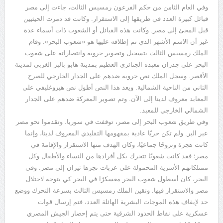
وفي العام الثامن من حكم الفرعون رمسيس الثالث، جاءت إلى مصر
قبائل كبيرة العدد في طريقها إلى الاستقرار. وكانت قد دمرت الحيثيين
قبل المجئ إلى مصر. وكانت هذه القبائل أو الشعوب ذات أسماء عدة
غير أن الاسم الأشهر الذي تم إطلاقه عليها هو «شعوب البحر». وقام
الملك رمسيس الثالث بتسجيل وتصوير حروبه وانتصاراته على شعوب
البحر على جدران معبده الجنائزي العظيم بمدينة هابو بالبر الغربي لمدينة
الأقصر. وسجل الملك نص حروبه ضدهم على الجدار الخارجي للصرح
الثاني من الناحية الشمالية. ويعد هذا النص أطول نص هيروغليفي على
المعابد معروف لدينا إلى الآن. وتم تصوير المعركة ضدهم على الجدار
الشمالي الخارجي للمعبد.
وفي طريق شعوب البحر إلى مصر، توقفت في سوريا. وتقدموا نحو مصر
عبر البر. ولم تكن حربًا عادية بمفهومها التقليدي المعروف لدينا، وإنما
كانت هجرة ونزوحًا جماعيًا، وكان الهدف منها الاستقرار والإقامة في
مصر؛ فقد كانت شعوبًا تتحرك بكل أفرادها من النساء والأطفال وكل
ممتلكاتهم الأسرية المحمولة على عربات تجرها ثيران إلى مصر. وفي
البحر، كان أسطول شعوب البحر معسكرًا في البحر كي يتوجه لاحتلال
مصر والاستقرار فيها. وتقين الملك رمسيس الثالث بسرعة التحرك ووضع
حد لإيقاف هذه الموجات البشرية الهائلة العدد، فتم إرسال قوات
عسكرية على نقاط الحدود الشرقية حتى يتم إحضار الجيش المصري