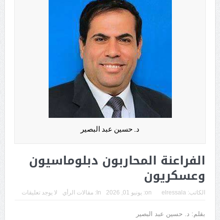
د. حسين عبد البصير
الفراعنة المحاربون دبلوماسيون
وعسكريون
الكاتب:
elressala
on:
يونيو 01, 2026
In:
مقالات الرأي
لا يوجد تعليقات
بقلم: د. حسين عبد البصير