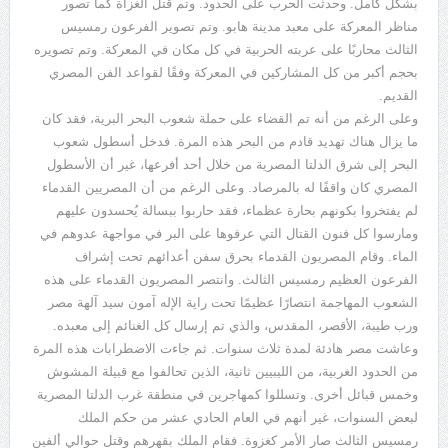
بشكل كامل. وحدثت الحرب على الحدود. وتم قتل الغزاة كما تصور
مناظر المعركة على معبد مدينة هابو. وتم تصوير الفرعون رمسيس
الثالث محاربًا على عربته الحربية في كل مكان في المعركة. وتم تصويره
بحجم أكبر من كل المشاركين في المعركة وفقًا لقواعد الفن المصري
القديم.
وعلى الرغم من أنه تم القضاء على حملة شعوب البحر البرية، فقد كان
ما يزال هناك تهديد قادم من البحر هذه المرة. فدخل أسطول شعوب
البحر إلى شرق الدلتا المصرية من خلال أحد أفرعها، غير أن الأسطول
المصري كان واقفًا له بالمرصاد. وعلى الرغم من أن المصريين القدماء
لم يفتخروا بكونهم بحارة عظماء، فقد حاربوا ببسالة يُحسدون عليهم
ومارسوا كل فنون القتال التي عرفوها على البر في مواجهة عدوهم في
الماء. وقام المصريون القدماء بحرق سفن أعدائهم تحت إشراف
الفرعون العظيم رمسيس الثالث. وانتصر المصريون القدماء على هذه
الشعوب المهاجمة انتصارًا عظيمًا تحت راية الإله آمون سيد آلهة مصر
ورب طيبة، الأقصر، المقدس، والذي تم إرسال كل الغنائم إلى معبده.
وعاشت مصر هادئة لمدة ثلاث سنوات. ثم جاءت الاضطرابات هذه المرة
من الحدود الغربية، من الليبيين ثانية، الذين تحالفوا مع قبيلة المشوش
وخمس قبائل أخرى. وتسللوا كمهاجرين في منطقة غرب الدلتا المصرية
لبعض السنوات، غير أنهم في العام الحادي عشر من حكم الملك
رمسيس الثالث صار الأمر كغزوة. فقام الملك بقهرهم وقتل حوالي ألفين