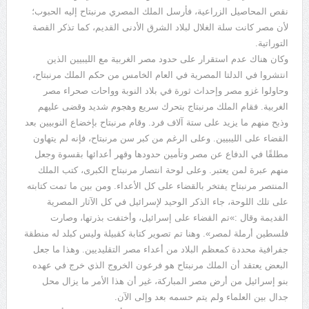
نقص المحاصيل الزراعية، فأرسل الملك المصري مرنبتاح إليه الحبوب؛
لأن مصر كانت سلة الغلال لبلاد الشرق الأدنى القديم، كما تذكر القصة
التوراتية.
وكان هناك عدم استقرار على حدود مصر الغربية مع الليبيين الذين
انتشروا في الدلتا المصرية في العام الخامس من حكم الملك مرنبتاح،
وحاولوا غزو مصر وإحداث ثورة في بلاد النوبة وواحات صحراء مصر
الغربية. فقام الملك مرنبتاج بتحرك سريع وهجوم شديد وقضى عليهم
وذبح منهم ما يزيد على ستة آلاف فرد. وقام مرنبتاح بإخضاع النوبيين بعد
القضاء على الليبيين. وعلى الرغم من كبر سن مرنبتاح، فإنه لم يتهاون
مطلقًا في الدفاع عن مصر وتأمين حدودها وقهر أعدائها بقسوة وجعل
منهم عبرة لمن يعتبر. وعلى لوحة انتصار مرنبتاح الكبرى، كتب الملك
المنتصر مرنبتاح يفتخر بالقضاء على كل الأعداء. ومن بين ما تمت كتابته
على تلك اللوحة، جاء الذكر الوحيد لإسرائيل في كل الآثار المصرية
القديمة وقال :»تم القضاء على إسرائيل، وأختفت بذرتها، وصارت
فلسطين أرملة لمصر». وهنا تم تصوير كتابة كقبيلة وليس كبلد له منطقة
جفرافية محددة كمعظم البلاد من أعداء مصر التقليديين. وهذا ما جعل
البعض يعتقد أن الملك مرنبتاح هو فرعون الخروج الذي خرج في عهده
بنو إسرائيل من أرض مصر المباركة، غير أن هذا الأمر ما يزال محل
جدال بين العلماء ولم يتم حسمه بعد وإلى الآن.