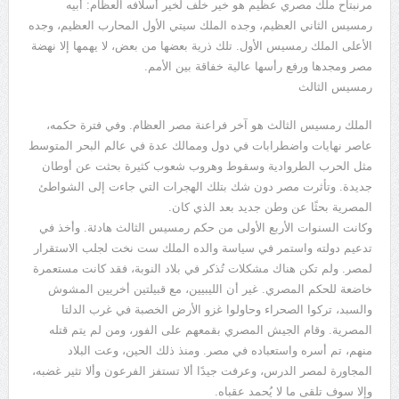
مرنبتاح ملك مصري عظيم هو خير خلف لخير أسلافه العظام: أبيه
رمسيس الثاني العظيم، وجده الملك سيتي الأول المحارب العظيم، وجده
الأعلى الملك رمسيس الأول. تلك ذرية بعضها من بعض، لا يهمها إلا نهضة
مصر ومجدها ورفع رأسها عالية خفاقة بين الأمم.
رمسيس الثالث
الملك رمسيس الثالث هو آخر فراعنة مصر العظام. وفي فترة حكمه،
عاصر نهايات واضطرابات في دول وممالك عدة في عالم البحر المتوسط
مثل الحرب الطروادية وسقوط وهروب شعوب كثيرة بحثت عن أوطان
جديدة. وتأثرت مصر دون شك بتلك الهجرات التي جاءت إلى الشواطئ
المصرية بحثًا عن وطن جديد بعد الذي كان.
وكانت السنوات الأربع الأولى من حكم رمسيس الثالث هادئة. وأخذ في
تدعيم دولته واستمر في سياسة والده الملك ست نخت لجلب الاستقرار
لمصر. ولم تكن هناك مشكلات تُذكر في بلاد النوبة، فقد كانت مستعمرة
خاضعة للحكم المصري. غير أن الليبيين، مع قبيلتين أخريين المشوش
والسبد، تركوا الصحراء وحاولوا غزو الأرض الخصبة في غرب الدلتا
المصرية. وقام الجيش المصري بقمعهم على الفور، ومن لم يتم قتله
منهم، تم أسره واستعباده في مصر. ومنذ ذلك الحين، وعت البلاد
المجاورة لمصر الدرس، وعرفت جيدًا ألا تستفز الفرعون وألا تثير غضبه،
وإلا سوف تلقى ما لا يُحمد عقباه.