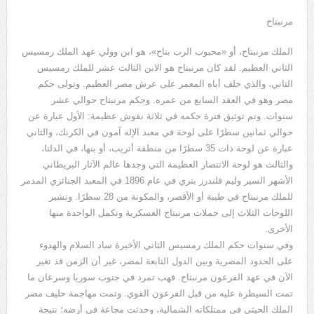
مرنبتاح
الملك مرنبتاح، أو «محبوب الرب بتاح»، هو ابن وولي عهد الملك رمسيس
الثاني العظيم. لقد كان مرنبتاح هو الابن الثالث عشر للملك رمسيس
الثاني، والذي خلف أباه المعمر على عرش مصر العظيم. وتولى حكم
مصر وهو في العقد السابع من عمره. وحكم مرنبتاح حوالي عشر
سنوات. وتم توثيق فترة حكمه في ثلاثة نقوش عظيمة: الأول عبارة عن
حوالي ثمانين سطرًا على لوحة في معبد الإله آمون في الكرنك، والثاني
عبارة عن لوحة ذات 35 سطرًا من منطقة أتريب، أو بنها، في الدلتا،
والثالث هو لوحة الانتصار العظيمة التي وجدها عالم الآثار البريطاني
الأشهر السير وليم فلندرز بتري في عام 1896 في المعبد الجنائزي المدمر
للملك مرنبتاح في طيبة أو الأقصر، والمكونة من 28 سطرًا. وتشير
اللوحات الثلاث إلى حملات مرنبتاح العسكرية وتكمل الواحدة منها
الأخرى.
وفي سنوات حكم الملك رمسيس الثاني الأخيرة ساد السلام والهدوء
على الحدود المصرية وبين الدول التابعة لمصر، غير أن الزمن قد تغير
الآن في عهد الفرعون مرنبتاح. فهب تمرد في جنوب سوريا وسرعان ما
تمت السيطرة عليه من قبل الفرعون القوي. وتمت مهاجمة حليف مصر
الملك الحيثي في ممتلكاته الشمالية، وحدثت مجاعة في أرضه؛ نتيجة