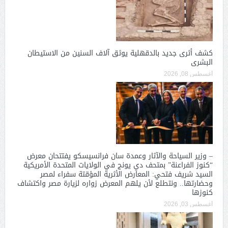
كشف أثرى جديد بالدقهلية يوثق آلاف السنين من الاستيطان
البشرى
أغسطس 08, 2026
– وزير السياحة والآثار وعمدة سان فرانسيسكو يفتتحان معرض
“كنوز الفراعنة” بمتحف دي يونج في الولايات المتحدة الأمريكية
السيد شريف فتحي: المعارض الأثرية المؤقتة سفراء لمصر
وحضارتها.. ونتطلع لأن يلهم المعرض زواره لزيارة مصر واكتشاف
كنوزها
أغسطس 03, 2026