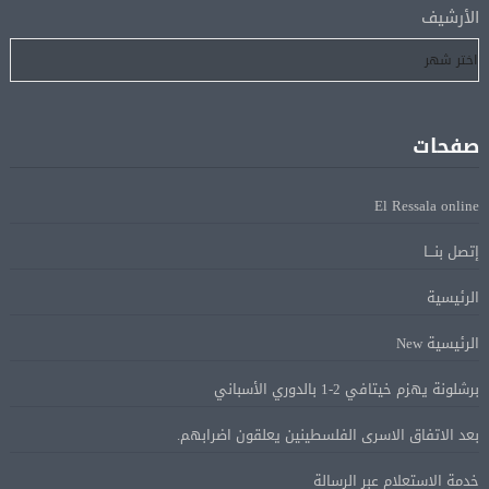
إسبانيا تعيد فرض الرقابة على حدودها مع إيطاليا وسط
08 أغسطس
الأرشيف
خلاف متصاعد بشأن الهجرة
فانس: سنواصل الضغط على إيران.. ونعمل على مسار آمن
08 أغسطس
للسفن فى هرمز
صفحات
الرئيس الإيرانى: الظروف الراهنة فرصة للتوصل إلى اتفاق
08 أغسطس
El Ressala online
عبر المفاوضات
إتصل بنـــا
Alcool américain au Canada: «Carney risque d’être pris en
08 أغسطس
الرئيسية
sandwich entre Trump et les provinces»
الرئيسية New
«Aucune négociation ne peut être bonne avec
برشلونة يهزم خيتافي 2-1 بالدوري الأسباني
08 أغسطس
l’administration Trump en ce moment», estime une
بعد الاتفاق الاسرى الفلسطينين يعلقون اضرابهم.
spécialiste en droit commercial
خدمة الاستعلام عبر الرسالة