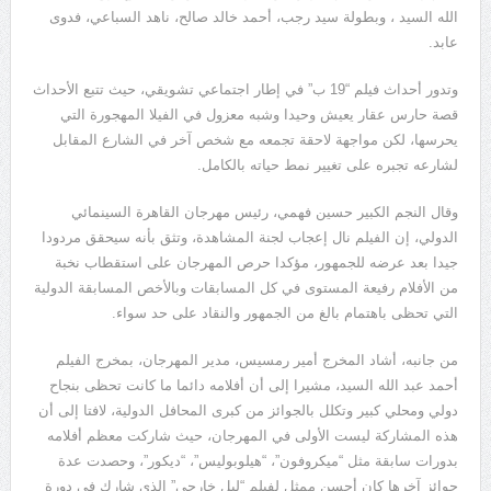
الله السيد ، وبطولة سيد رجب، أحمد خالد صالح، ناهد السباعي، فدوى
عابد.
وتدور أحداث فيلم “19 ب” في إطار اجتماعي تشويقي، حيث تتبع الأحداث
قصة حارس عقار يعيش وحيدا وشبه معزول في الفيلا المهجورة التي
يحرسها، لكن مواجهة لاحقة تجمعه مع شخص آخر في الشارع المقابل
لشارعه تجبره على تغيير نمط حياته بالكامل.
وقال النجم الكبير حسين فهمي، رئيس مهرجان القاهرة السينمائي
الدولي، إن الفيلم نال إعجاب لجنة المشاهدة، وتثق بأنه سيحقق مردودا
جيدا بعد عرضه للجمهور، مؤكدا حرص المهرجان على استقطاب نخبة
من الأفلام رفيعة المستوى في كل المسابقات وبالأخص المسابقة الدولية
التي تحظى باهتمام بالغ من الجمهور والنقاد على حد سواء.
من جانبه، أشاد المخرج أمير رمسيس، مدير المهرجان، بمخرج الفيلم
أحمد عبد الله السيد، مشيرا إلى أن أفلامه دائما ما كانت تحظى بنجاح
دولي ومحلي كبير وتكلل بالجوائز من كبرى المحافل الدولية، لافتا إلى أن
هذه المشاركة ليست الأولى في المهرجان، حيث شاركت معظم أفلامه
بدورات سابقة مثل “ميكروفون”، “هيلوبوليس”، “ديكور”، وحصدت عدة
جوائز آخرها كان أحسن ممثل لفيلم “ليل خارجي” الذي شارك في دورة