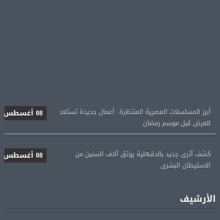
أبرز المسلسلات المصرية المنتظرة.. أعمال جديدة تستعد
08 أغسطس
للعرض قبل موسم رمضان
كشف أثرى جديد بالدقهلية يوثق آلاف السنين من
08 أغسطس
الاستيطان البشرى
اتحاد الكرة يطلب استضافة أمم إفريقيا تحت 23 عامًا
08 أغسطس
المؤهلة لأولمبياد 2028
الأرشيف