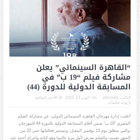
“القاهرة السينمائي” يعلن
مشاركة فيلم “19 ب” في
المسابقة الدولية للدورة (44)
الكاتب:
elressala
on:
أكتوبر 03, 2022
In:
الأخبار الثقافية
لا يوجد تعليقات
أعلنت إدارة مهرجان القاهرة السينمائي الدولي، عن مشاركة الفيلم
المصري “19 ب” ضمن أفلام المسابقة الدولية بالدورة 44 للمهرجان
،والتي تنطلق يوم 13 نوفمبر المقبل، وتستمر فعالياتها حتى 22 من
الشهر نفسه، والفيلم يعرض لأول مرة عالميا وهو كتابة وإخراج أحمد عبد