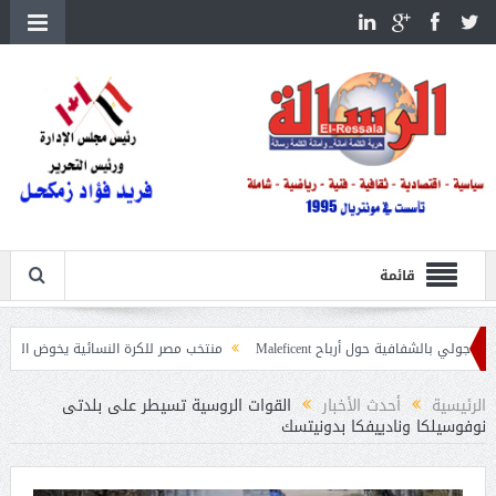
قائمة
ة حول أرباح Maleficent
منتخب مصر للكرة النسائية يخوض الليلة مباراة وداع أم
داعيات حرائق الغابات
الرئيسية
أحدث الأخبار
القوات الروسية تسيطر على بلدتى
نوفوسيلكا ونادييفكا بدونيتسك