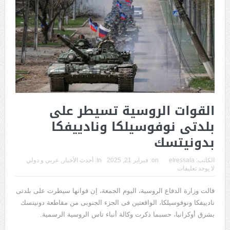
القوات الروسية تسيطر على
بلدتى نوفوسيلكا ونادييفكا
بدونيتسك
الكاتب:
elressala
on:
فبراير 21, 2025
In:
أحدث الأخبار
,
عربي و دولي
لا يوجد تعليقات
قالت وزارة الدفاع الروسية، اليوم الجمعة، إن قواتها سيطرت على بلدتى
نادييفكا ونوفوسيلكا، الواقعتين فى الجزء الجنوبى من مقاطعة دونيتسك
بشرق أوكرانيا، حسبما ذكرت وكالة أنباء تاس الروسية الرسمية.