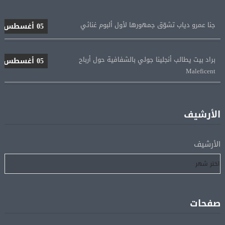
جنا عمرو دياب تشوّق جمهورها لأول ألبوم غنائي
05 أغسطس
براد بيت يطالب أنجلينا جولي بالشفافية حول أرباح
05 أغسطس
Maleficent
منتخب مصر للكرة النسائية يخوض الليلة مباراة وداع أمم
05 أغسطس
إفريقيا أمام نيجيريا
الأرشيف
استقبال جماهيرى حاشد لمحمد صلاح لدى وصوله إلى تركيا
05 أغسطس
الأرشيف
لإتمام انتقاله إلى طرابزون سبور
رسميًا.. انطلاق الدورى الممتاز 21 أغسطس.. وقمة الزمالك
05 أغسطس
والأهلى 11 أكتوبر
صفحات
مباحثات لبنانية – أممية حول دعم لبنان وتطورات الأوضاع
05 أغسطس