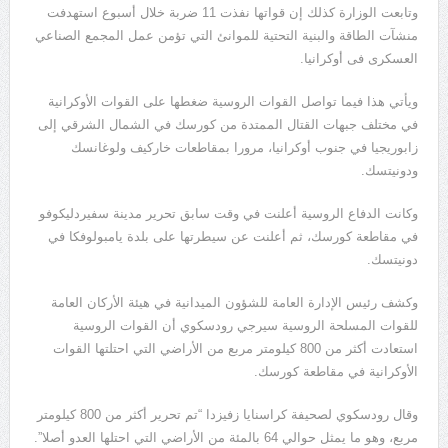
وتابعت الوزارة كذلك إن قواتها نفذت 11 ضربة خلال أسبوع استهدفت
منشآت الطاقة والبنية التحتية للموانئ التي تؤمن عمل المجمع الصناعي
العسكرى فى أوكرانيا.
ويأتي هذا فيما تواصل القوات الروسية ضغطها على القوات الأوكرانية
في مختلف جبهات القتال الممتدة من كورسك في الشمال الشرقي إلى
زابوريجيا في جنوب أوكرانيا، مرورا بمقاطعات خاركيف ولوغانسك
ودونيتسك.
وكانت الدفاع الروسية أعلنت في وقت سابق تحرير مدينة سفيردليكوفو
في مقاطعة كورسك، ثم أعلنت عن سيطرتها على بلدة يامبولوفكا في
دونيتسك.
وكشف رئيس الإدارة العامة للشؤون الميدانية في هيئة الأركان العامة
للقوات المسلحة الروسية سيرجي رودسكوي أن القوات الروسية
استعادت أكثر من 800 كيلومتر مربع من الأراضي التي احتلتها القوات
الأوكرانية في مقاطعة كورسك.
وقال رودسكوي لصحيفة كراسنايا زفيزدا “تم تحرير أكثر من 800 كيلومتر
مربع، وهو ما يمثل حوالي 64 بالمئة من الأراضي التي احتلها العدو أصلا”.