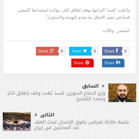
وأعلنت “قسد” التزامها بوقف إطلاق النار، مؤكدة استعدادها “للمضي
قدما في تنفيذ الاتفاق بما يخدم التهدئة والاستقرار”.
المصدر : وكالات
Share
0
Tweet
0
Share
0
Share
Share
السابق
وزير الدفاع السورى: قسد تهدد وقف إطلاق النار
وتمدد التفخيخ
التالى
جلسة طارئة لمجلس حقوق الإنسان لبحث العنف
ضد المحتجين فى إيران