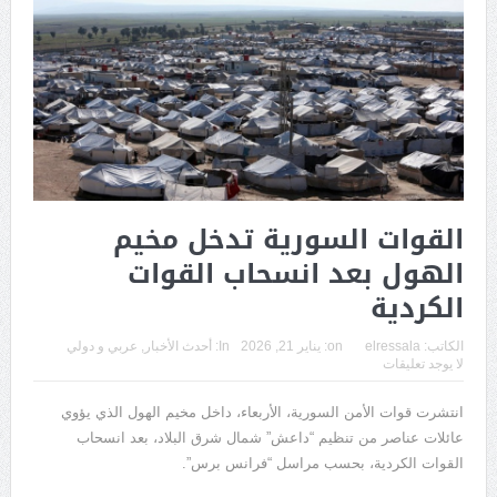
القوات السورية تدخل مخيم
الهول بعد انسحاب القوات
الكردية
الكاتب:
elressala
on:
يناير 21, 2026
In:
أحدث الأخبار
,
عربي و دولي
لا يوجد تعليقات
انتشرت قوات الأمن السورية، الأربعاء، داخل مخيم الهول الذي يؤوي
عائلات عناصر من تنظيم “داعش” شمال شرق البلاد، بعد انسحاب
القوات الكردية، بحسب مراسل “فرانس برس”.