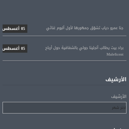
جنا عمرو دياب تشوّق جمهورها لأول ألبوم غنائي
05 أغسطس
براد بيت يطالب أنجلينا جولي بالشفافية حول أرباح
05 أغسطس
Maleficent
منتخب مصر للكرة النسائية يخوض الليلة مباراة وداع أمم
05 أغسطس
إفريقيا أمام نيجيريا
الأرشيف
استقبال جماهيرى حاشد لمحمد صلاح لدى وصوله إلى تركيا
05 أغسطس
لإتمام انتقاله إلى طرابزون سبور
الأرشيف
رسميًا.. انطلاق الدورى الممتاز 21 أغسطس.. وقمة الزمالك
05 أغسطس
والأهلى 11 أكتوبر