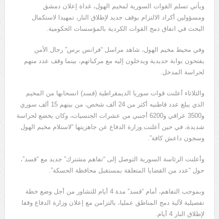
ويأتي تسلم القوات السورية لمخيم الهول، غداة إعلان دمشق
ومسؤولين أكراد الالتزام بوقف جديد لإطلاق النار، تمهيدا لاستكمال
البحث في اتفاق دمج القوات الكردية بالمؤسسات الحكومية.
وفي محيط مخيم الهول، شاهد مراسل “فرانس برس” رجال الأمن
يفتحون بوابة حديدية ويدخلون إليه مع مركباتهم، بينما وقف عدد منهم
لحراسة المدخل.
والثلاثاء أعلنت قوات سوريا الديمقراطية (قسد) انسحابها من المخيم
الذي يبلغ عدد قاطنيه أكثر من 24 ألف شخص، من بينهم 15 ألف سوري
و3500 عراقي و6200 أجنبي من عشرات الجنسيات، وكان يخضع لحراسة
شديدة، في حين أعلنت وزارة الدفاع عن جاهزيتها “لاستلام مخيم الهول
وسجون داعش كافة”.
وأعلنت الرئاسة السورية التوصل إلى “تفاهم مشترك” جديد مع “قسد”،
حول “عدد من القضايا المتعلقة بمستقبل محافظة الحسكة”.
وبموجب التفاهم، أمام “قسد” مدة 4 أيام للتشاور من أجل وضع خطة
تفصيلية لآلية دمج المناطق عمليا، بالتزامن مع إعلان وزارة الدفاع وقفا
لإطلاق النار 4 أيام.