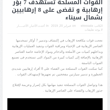
القوات المسلحة تستهدف 7 بؤر
إرهابية و تقضى على 8 إرهابيين
بشمال سيناء
الكاتب:
elressala
on:
فبراير 20, 2019
In:
أحدث الأخبار
,
الأخبــــار
لا يوجد تعليقات
نجحت قوات مكافحة الإرهاب في إكتشاف وتدمير 7 أوكار تسخدمها
العناصر الإرهابية فى الإختباء ومراقبة القوات وتنفيذ العمليات الإرهابية
وبداخلهم كميات من الأسلحة والذخائر ومواد الإعاشة خاصة العناصر
الإرهابية بالإضافة إلى كميات كبيرة من المواد التى تستخدم فى تصنيع
العبوات الناسفة .
كما تمكنت القوات المسلحة من القضاء على 8 أفراد إرهابيين شديدى
الخطورة و تدمير سيارتين مفخختين تم تجهيزها لإستهداف القوات .
هذا وتواصل القوات المسلحة تنفيذ مهامها بكل إصرار وعزيمة لإقتلاع
جذور الإرهاب والقضاء على العناصر الإرهابية .