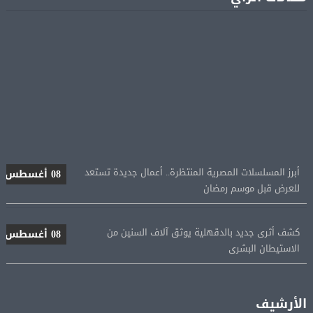
أبرز المسلسلات المصرية المنتظرة.. أعمال جديدة تستعد
08 أغسطس
للعرض قبل موسم رمضان
كشف أثرى جديد بالدقهلية يوثق آلاف السنين من
08 أغسطس
الاستيطان البشرى
اتحاد الكرة يطلب استضافة أمم إفريقيا تحت 23 عامًا
08 أغسطس
المؤهلة لأولمبياد 2028
الأرشيف