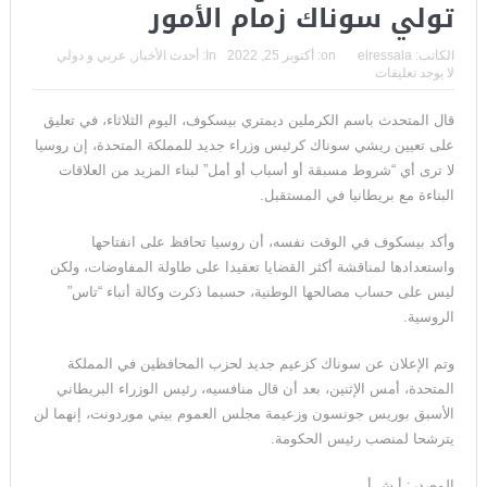
تولي سوناك زمام الأمور
الكاتب:
elressala
on:
أكتوبر 25, 2022
In:
أحدث الأخبار
,
عربي و دولي
لا يوجد تعليقات
قال المتحدث باسم الكرملين ديمتري بيسكوف، اليوم الثلاثاء، في تعليق
على تعيين ريشي سوناك كرئيس وزراء جديد للمملكة المتحدة، إن روسيا
لا ترى أي “شروط مسبقة أو أسباب أو أمل” لبناء المزيد من العلاقات
البناءة مع بريطانيا في المستقبل.
وأكد بيسكوف في الوقت نفسه، أن روسيا تحافظ على انفتاحها
واستعدادها لمناقشة أكثر القضايا تعقيدا على طاولة المفاوضات، ولكن
ليس على حساب مصالحها الوطنية، حسبما ذكرت وكالة أنباء “تاس”
الروسية.
وتم الإعلان عن سوناك كزعيم جديد لحزب المحافظين في المملكة
المتحدة، أمس الإثنين، بعد أن قال منافسيه، رئيس الوزراء البريطاني
الأسبق بوريس جونسون وزعيمة مجلس العموم بيني موردونت، إنهما لن
يترشحا لمنصب رئيس الحكومة.
المصدر: أ ش أ