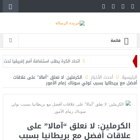
قائمة
اتحاد الكرة يطلب استضافة أمم إفريقيا تحت 23 عامًا المؤهلة لأولمبياد 2028
الرئيس الإيرانى: الظروف الراهنة فرصة للتوصل إلى
الرئيسية
أحدث الأخبار
الكرملين: لا نعلق “آمالا” على علاقات
أفضل مع بريطانيا بسبب تولي سوناك زمام الأمور
«Aucune négociation ne peut être bonne avec l’administration Trump en ce moment», estime une spécialiste en droit commercial
الكرملين: لا نعلق “آمالا” على
علاقات أفضل مع بريطانيا بسبب