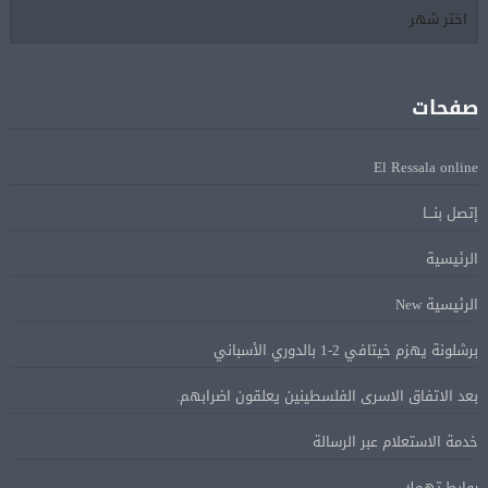
Alcool américain au Canada: «Carney risque d’être pris en
08 أغسطس
sandwich entre Trump et les provinces»
صفحات
«Aucune négociation ne peut être bonne avec
08 أغسطس
El Ressala online
l’administration Trump en ce moment», estime une
spécialiste en droit commercial
إتصل بنـــا
الرئيسية
الاقتصاد الكندي أضاف 75.000 وظيفة والبطالة تراجعت
08 أغسطس
إلى 6,4%
الرئيسية New
برشلونة يهزم خيتافي 2-1 بالدوري الأسباني
وزير الخارجية يبحث هاتفياً مع نظيره العراقي التطورات
08 أغسطس
الإقليمية
بعد الاتفاق الاسرى الفلسطينين يعلقون اضرابهم.
خدمة الاستعلام عبر الرسالة
هجوم للدعم السريع على بئر سليبة والجيش السودانى
08 أغسطس
روابط تهمك