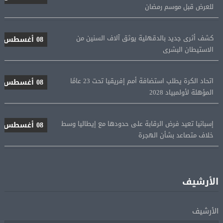
للعرض قبل موسم رمضان
كشف أثرى جديد بالدقهلية يوثق آلاف السنين من
08 أغسطس
الاستيطان البشرى
اتحاد الكرة يطلب استضافة أمم إفريقيا تحت 23 عامًا
08 أغسطس
المؤهلة لأولمبياد 2028
إسبانيا تعيد فرض الرقابة على حدودها مع إيطاليا وسط
08 أغسطس
خلاف متصاعد بشأن الهجرة
فانس: سنواصل الضغط على إيران.. ونعمل على مسار آمن
08 أغسطس
للسفن فى هرمز
الأرشيف
الرئيس الإيرانى: الظروف الراهنة فرصة للتوصل إلى اتفاق
الأرشيف
08 أغسطس
عبر المفاوضات