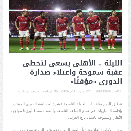
الليلة .. الأهلى يسعى لتخطى
عقبة سموحة واعتلاء صدارة
الدورى «مؤقتًا»
الكاتب:
elressala
on:
فبراير 23, 2026
In:
الرياضة
لا يوجد تعليقات
تنطلق اليوم منافسات الجولة التاسعة عشرة لمسابقة الدوري الممتاز،
بإقامة 3 مباريات في تمام الساعة التاسعة والنصف مساءً،أبرزها مواجهة
الأهلي وسموحة باستاد برج العرب.
يدخل الأهلي اللقاء منتشياً بالفوز الذي حققه على الجونة بهدف دون رد