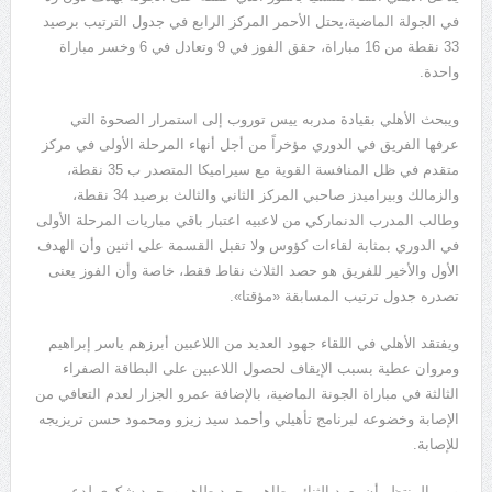
في الجولة الماضية،يحتل الأحمر المركز الرابع في جدول الترتيب برصيد
33 نقطة من 16 مباراة، حقق الفوز في 9 وتعادل في 6 وخسر مباراة
واحدة.
ويبحث الأهلي بقيادة مدربه ييس توروب إلى استمرار الصحوة التي
عرفها الفريق في الدوري مؤخراً من أجل أنهاء المرحلة الأولى في مركز
متقدم في ظل المنافسة القوية مع سيراميكا المتصدر ب 35 نقطة،
والزمالك وبيراميدز صاحبي المركز الثاني والثالث برصيد 34 نقطة،
وطالب المدرب الدنماركي من لاعبيه اعتبار باقي مباريات المرحلة الأولى
في الدوري بمثابة لقاءات كؤوس ولا تقبل القسمة على اثنين وأن الهدف
الأول والأخير للفريق هو حصد الثلاث نقاط فقط، خاصة وأن الفوز يعنى
تصدره جدول ترتيب المسابقة «مؤقتا».
ويفتقد الأهلي في اللقاء جهود العديد من اللاعبين أبرزهم ياسر إبراهيم
ومروان عطية بسبب الإيقاف لحصول اللاعبين على البطاقة الصفراء
الثالثة في مباراة الجونة الماضية، بالإضافة عمرو الجزار لعدم التعافي من
الإصابة وخضوعه لبرنامج تأهيلي وأحمد سيد زيزو ومحمود حسن تريزيجه
للإصابة.
ومن المنتظر أن يعود الثنائي طاهر محمد طاهر ومحمد شكري لدعم