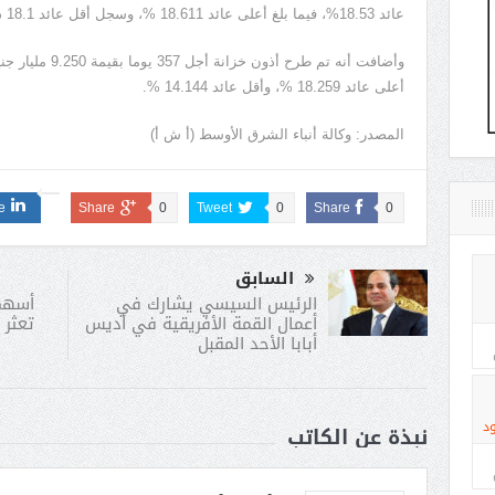
عائد 18.53%، فيما بلغ أعلى عائد 18.611 %، وسجل أقل عائد 18.1 %.
أعلى عائد 18.259 %، وأقل عائد 14.144 %.
المصدر: وكالة أنباء الشرق الأوسط (أ ش أ)
e
Share
0
Tweet
0
Share
0
السابق
أسهم 
الرئيس السيسي يشارك في
تعثر 
أعمال القمة الأفريقية في أديس
أبابا الأحد المقبل
د
نبذة عن الكاتب