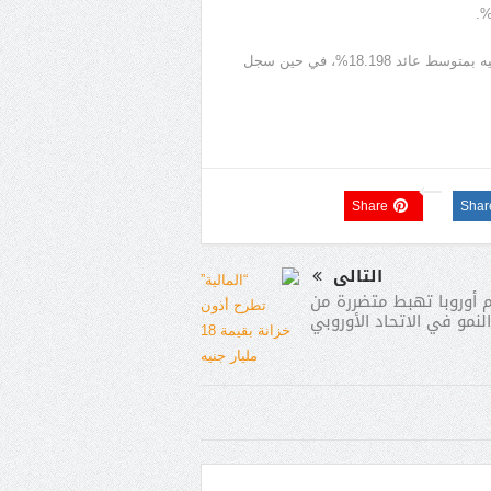
وأضافت أنه تم طرح أذون خزانة أجل 357 يوما بقيمة 9.250 مليار جنيه بمتوسط عائد 18.198%، في حين سجل
Share
Shar
التالى
أوروبا تهبط متضررة من
النمو في الاتحاد الأوروبي