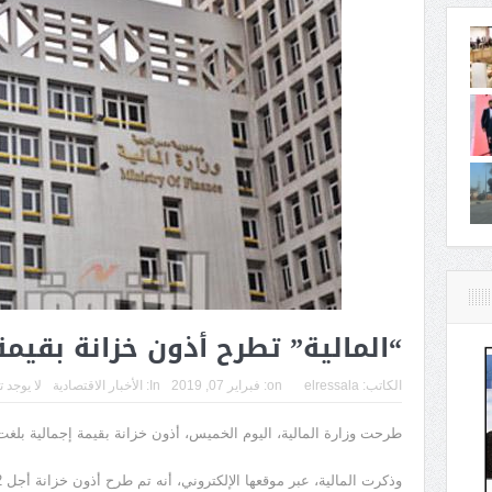
“المالية” تطرح أذون خزانة بقيمة 18 مليار جني
الكاتب:
elressala
on:
فبراير 07, 2019
In:
الأخبار الاقتصادية
لا يوجد 
طرحت وزارة المالية، اليوم الخميس، أذون خزانة بقيمة إجمالية بلغت 18 مليار جنيه