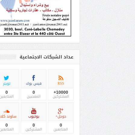
عداد الشبكات الاجتماعية
RSS
فيس بوك
تويتر
0
0
10000+
المشتركين
المعجبين
المتابعين
جوجل+
يوتيوب
ساوند كلاو
0
0
0
المتابعين
المشتركين
المتابعين