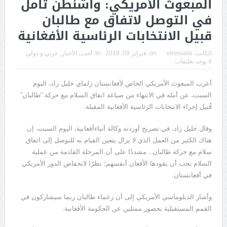
المبعوث الأمريكي: واشنطن تأمل
في التوصل لاتفاق مع طالبان
قبيل الانتخابات الرئاسية الأفغانية
الكاتب:
elressala
on:
فبراير 09, 2019
In:
أحدث الأخبار
,
عربي و دولي
لا يوجد تعليقات
أعرب المبعوث الأمريكي الخاص لأفغانستان زلماي خليل زاد، اليوم
السبت، عن أمله في الانتهاء من صياغة اتفاق السلام مع حركة “طالبان”
قُبيل إجراء الانتخابات الرئاسية الأفغانية المقبلة.
وقال خليل زاد، في تصريح أوردته وكالة أنباءأفغانية، اليوم السبت، إن
هناك الكثير من العمل الذي لا يزال يتعين القيام به للتوصل إلى اتفاق
سلام مع حركة طالبان.. مشددًا على أن المرحلة القادمة من عملية
السلام يجب أن يقودها الأفغان أنفسهم؛ نظرًا لانخفاض الدور الأمريكي
في أفغانستان.
وأشار الدبلوماسي الأمريكي إلى أن زعماء طالبان ربما سيشاركون في
القمم المستقبلية بحضور ممثلين عن الحكومة الأفغانية.