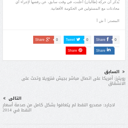
يُذكر أن حركة (طالبان) أعلنت، في وقت سابق، عن رفضها لإجراء أي
محادثات مع المسئولين في الحكومة الأفغانية.
المصدر: أ ش أ
Share
0
Tweet
0
Share
0
Share
Share
السابق
رويترز: أمريكا على اتصال مباشر بجيش فنزويلا وتحث على
الانشقاق
التالى
لاجارد: مصدرو النفط لم يتعافوا بشكل كامل من صدمة أسعار
النفط في 2014