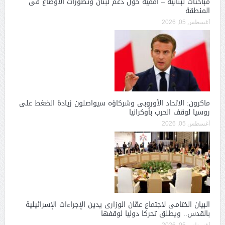
مباحثات لبنانية – أممية حول دعم لبنان وتطورات الأوضاع فى
المنطقة
أغسطس 05, 2026
ماكرون: الاتحاد الأوروبى وشركاؤه سيواصلون زيادة الضغط على
روسيا لوقف الحرب بأوكرانيا
أغسطس 05, 2026
البيان الختامى لاجتماع عمّان الوزارى يدين الإجراءات الإسرائيلية
بالقدس.. ويطلق تحركا دوليا لوقفها