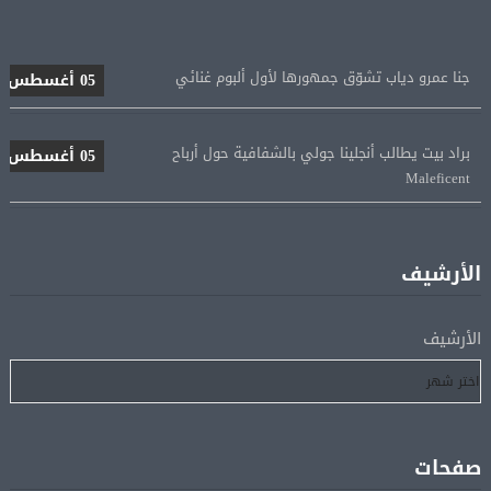
جنا عمرو دياب تشوّق جمهورها لأول ألبوم غنائي
05 أغسطس
براد بيت يطالب أنجلينا جولي بالشفافية حول أرباح
05 أغسطس
Maleficent
منتخب مصر للكرة النسائية يخوض الليلة مباراة وداع أمم
05 أغسطس
إفريقيا أمام نيجيريا
الأرشيف
استقبال جماهيرى حاشد لمحمد صلاح لدى وصوله إلى تركيا
05 أغسطس
الأرشيف
لإتمام انتقاله إلى طرابزون سبور
رسميًا.. انطلاق الدورى الممتاز 21 أغسطس.. وقمة الزمالك
05 أغسطس
والأهلى 11 أكتوبر
صفحات