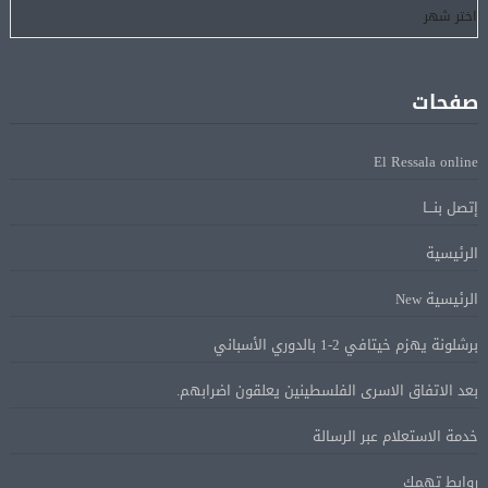
فانس: سنواصل الضغط على إيران.. ونعمل على مسار آمن
08 أغسطس
للسفن فى هرمز
صفحات
الرئيس الإيرانى: الظروف الراهنة فرصة للتوصل إلى اتفاق
08 أغسطس
El Ressala online
عبر المفاوضات
إتصل بنـــا
Alcool américain au Canada: «Carney risque d’être pris en
08 أغسطس
الرئيسية
sandwich entre Trump et les provinces»
الرئيسية New
«Aucune négociation ne peut être bonne avec
برشلونة يهزم خيتافي 2-1 بالدوري الأسباني
08 أغسطس
l’administration Trump en ce moment», estime une
بعد الاتفاق الاسرى الفلسطينين يعلقون اضرابهم.
spécialiste en droit commercial
خدمة الاستعلام عبر الرسالة
الاقتصاد الكندي أضاف 75.000 وظيفة والبطالة تراجعت
08 أغسطس
روابط تهمك
إلى 6,4%