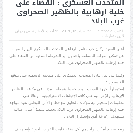
المتحدث العسكرى : القضاء على
خلية إرهابية بالظهير الصحراوى
غرب البلاد
الكاتب:
elressala
on:
فبراير 02, 2019
In:
أحدث الأخبار
,
عربي و دولي
لا يوجد تعليقات
أعلن العقيد أركان حرب تامر الرفاعى المتحدث العسكرى اليوم السبت
عن تمكن القوات المسلحة بالتعاون مع الشرطة المدنية من القضاء على
خلية إرهابية بالظهير الصحراوى غرب البلاد .
وفيما يلى نص بيان المتحدث العسكرى على صفحته الرسمية على موقع
الفيسبوك :
إستمراراً لجهود القوات المسلحة والشرطة المدنية فى مكافحة العناصر
الإرهابية والإجرامية على كافة الإتجاهات الإستراتيجية ، وبناءً على
معلومات إستخباراتية مؤكدة بالتعاون مع قطاع الأمن الوطنى تفيد بتواجد
خلية إرهابية بالظهير الصحراوى غرب البلاد تخطط لتنفيذ أعمال عدائية
تستهدف زعزعة أمن وإستقرار البلاد .
وبعد تحديد أماكن تواجدهم بكل دقة ، قامت القوات الجوية بإستهداف