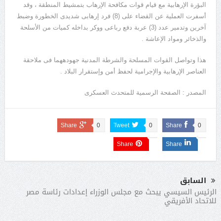
البؤرة الإرهابية مع قيام قوات مكافحة الإرهاب بتمشيط المنطقة ، وقد
أسفرت العملية عن القضاء على (8) فرد إرهابى شديدى الخطورة وضبط
آخرين وتدمير عدد (3) عربة دفع رباعى ووكر بداخله كميات من الأسلحة
والذخائر ومواد الإعاشة .
هذا وتواصل القوات المسلحة والشرطة المدنية جهودههما فى ملاحقة
العناصر الإرهابية والإجرامية لحفظ أمن وإستقرار البلاد .
المصدر : الصفحة الرسمية للمتحدث العسكرى
Share
0
Tweet
0
Share
0
Share
Share
السابق
الرئيس السيسي يبحث مع مجلس الوزراء إعدادات رئاسة مصر
للاتحاد الأفريقي