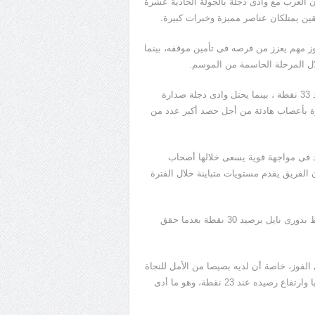
ون العرب مع وادى دجلة بالجولة الحادية عشرة
يقين يمتلكان عناصر مميزة وخبرات كبيرة.
ز مهم يعزز من فرصه فى تأمين موقفه، بينما
ال المرحلة الحاسمة من الموسم.
ويحتل المقاولون العرب المركز الثامن بجدول مجموعة الهبوط برصيد 33 نقطة ، بينما يحتل وادى دجلة صدارة
ريات الأخيرة بأعصاب هادئة من أجل حصد أكبر عدد من
 فى مواجهة قوية يسعى خلالها أصحاب
الفريق يقدم مستويات متباينة خلال الفترة
ويحتل كهرباء الإسماعيلية المركز الحادى عشر بجدول مجموعة الهبوط بدورى نايل برصيد 30 نقطة بعدما حقق
الفوز، خاصة أن لديه بصيصا من الأمل للنجاة
من الهبوط بعد تعادله فى الجولة الماضية أمام المقاولون العرب سلبيا وارتفاع رصيده عند 23 نقطة، وهو ما أدى