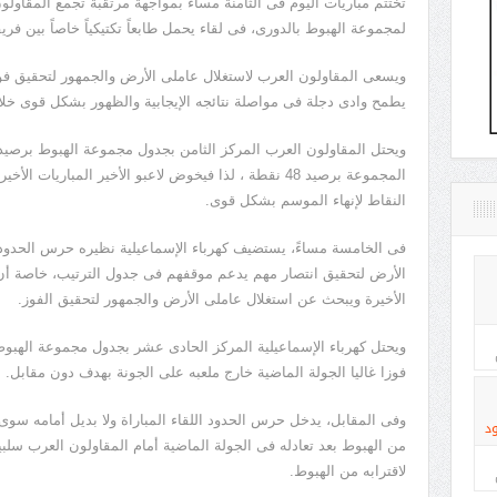
تختتم مباريات اليوم فى الثامنة مساءً بمواجهة مرتقبة تجمع المقاول
لمجموعة الهبوط بالدورى، فى لقاء يحمل طابعاً تكتيكياً خاصاً بين فر
ويسعى المقاولون العرب لاستغلال عاملى الأرض والجمهور لتحقيق فو
يطمح وادى دجلة فى مواصلة نتائجه الإيجابية والظهور بشكل قوى خل
المجموعة برصيد 48 نقطة ، لذا فيخوض لاعبو الأخير المبا
النقاط لإنهاء الموسم بشكل قوى.
فى الخامسة مساءً، يستضيف كهرباء الإسماعيلية نظيره حرس الحدود
الأرض لتحقيق انتصار مهم يدعم موقفهم فى جدول الترتيب، خاصة أن 
الأخيرة ويبحث عن استغلال عاملى الأرض والجمهور لتحقيق الفوز.
فوزا غاليا الجولة الماضية خارج ملعبه على الجونة بهدف دون مقابل.
وفى المقابل، يدخل حرس الحدود اللقاء المباراة ولا بديل أمامه سوى 
د
لاقترابه من الهبوط.