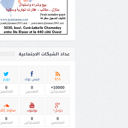
عداد الشبكات الاجتماعية
RSS
فيس بوك
تويتر
0
0
10000+
المشتركين
المعجبين
المتابعين
جوجل+
يوتيوب
ساوند كلاو
0
0
0
المتابعين
المشتركين
المتابعين