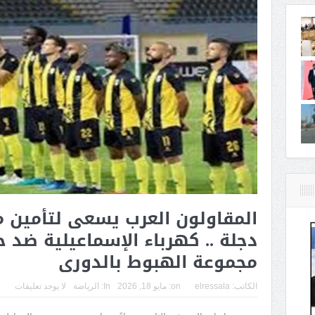
المقاولون العرب يسعى لتأمين م
دجلة .. كهرباء الإسماعيلية ضد
مجموعة الهبوط بالدورى
الكاتب:
elressala
on:
مايو 18, 2026
In:
الرياضة
لا يوجد تعليقات