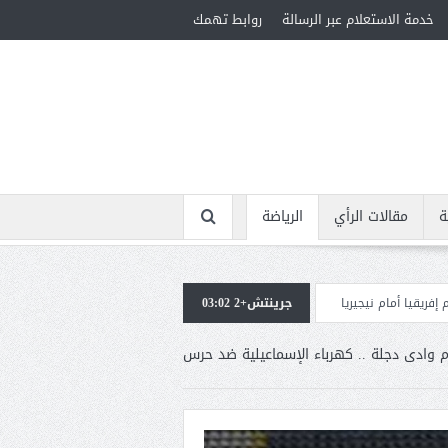
خدمة الاستعلام عبر الرسالة
روابط تهمك
ة
مقالات الرأي
الرياضة
ا
جرينتش+2 03:02
استقبال جماهيرى حاشد لمحمد صلاح لدى وصوله إلى تركيا لإتمام انتقاله إلى ط
م وادى دجلة .. كهرباء الإسماعيلية ضد حرس