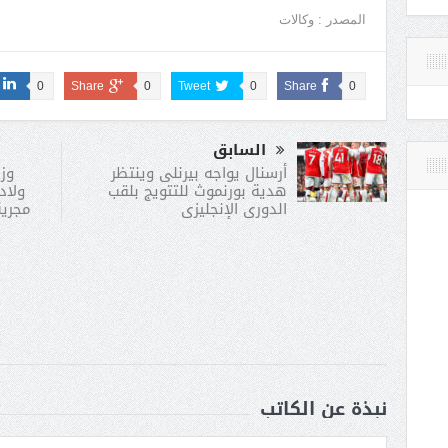
المصدر : وكالات
0
Share
0
Tweet
0
Share
0
السابق
​وز
أرسنال يواجه بيرنلى وينتظر
ولاد
هدية بورنموث للتتويج بلقب
مجرية
الدورى الإنجليزى
نبذة عن الكاتب