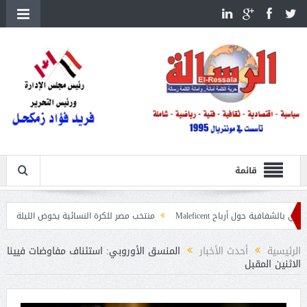
قائمة
 أرباح Maleficent
منتخب مصر للكرة النسائية يخوض الليلة مباراة وداع أمم إفر
ات حرائق الغابات
الرئيسية
أحدث الأخبار
المنسق الأوروبي: استئناف مفاوضات فيينا
الاثنين المقبل