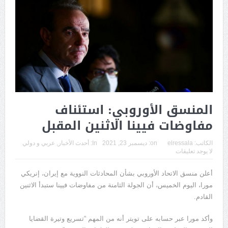
المنسق الأوروبي: استئناف
مفاوضات فيينا الاثنين المقبل
الكاتب:
elressala
on:
ديسمبر 23, 2021
In:
أحدث الأخبار
,
عربي و دولي
لا يوجد تعليقات
أعلن منسق الاتحاد الأوروبي بشأن المحادثات النووية مع إيران، إنريكي
مورا، اليوم الخميس، أن الجولة الثامنة من مفاوضات فيينا ستبدأ الاثنين
القادم.
وأكد مورا عبر حسابه على تويتر أنه من المهم “تسريع وتيرة القضايا