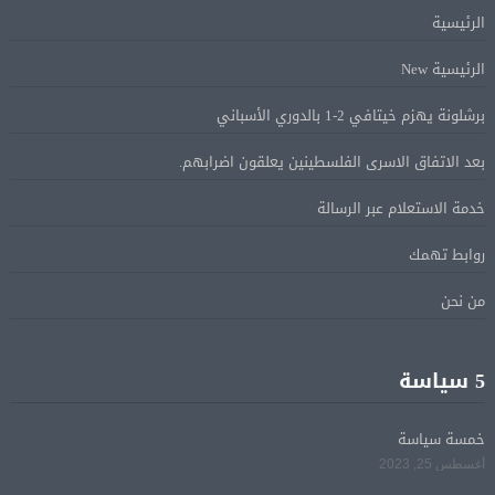
على روسيا لوقف الحرب بأوكرانيا
الرئيسية
الرئيسية New
البيان الختامى لاجتماع عمّان الوزارى يدين الإجراءات
05 أغسطس
الإسرائيلية بالقدس.. ويطلق تحركا دوليا لوقفها
برشلونة يهزم خيتافي 2-1 بالدوري الأسباني
بعد الاتفاق الاسرى الفلسطينين يعلقون اضرابهم.
ترامب: مضيق هرمز سيفتح قريبًا أو ستواجه إيران ضربة
05 أغسطس
قاسية
خدمة الاستعلام عبر الرسالة
روابط تهمك
الرئيس السيسى يؤكد لرئيس وزراء اليونان تضامن مصر
05 أغسطس
الكامل مع اليونان في مواجهة تداعيات حرائق الغابات
من نحن
الرئيس السيسى يستقبل ملك البحرين فى مطار العلمين
05 أغسطس
5 سياسة
فى زيارة لتعزيز أواصر الأخوة الراسخة بين البلدين
الشقيقين
خمسة سياسة
أغسطس 25, 2023
مي سليم: سعيدة بالعودة الى الكوميديا
04 أغسطس