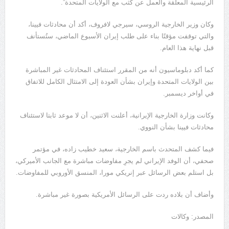
الرئيسية المعلقة والعمل عن كثب مع الولايات المتحدة”.
وكان وزير الخارجية الروسي، سيرجي لافروف، أكد أن محادثات فيينا،
والتي توقفت مؤقتًا بناء على طلب إيران الأسبوع الماضي، ستُستأنف
قبل نهاية هذا العام.
كما أكد دبلوماسيون أنه من المقرر استئناف المحادثات غير المباشرة
بين الولايات المتحدة وإيران بشأن العودة إلى الامتثال الكامل للاتفاق
في أواخر ديسمبر.
وكانت وزارة الخارجية الإيرانية، أعلنت الاثنين، أن لا موعد ثابتا لاستئناف
محادثات فيينا بشأن النووي.
فيما كشف المتحدث باسم الخارجية، سعيد خطيب زاده، في مؤتمر
صحفي، أن الوفد الإيراني لم يجرِ مفاوضات مباشرة مع الجانب الأميركي،
بل استلم بعض الرسائل عبر إنريكي مورا، المنسق الأوروبي للمفاوضات.
وأضاف أن بلاده ردت على الرسائل الأمريكية بصورة غير مباشرة.
المصدر: وكالات