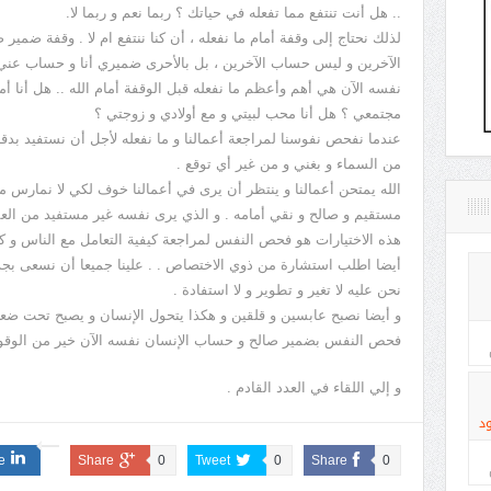
.. هل أنت تنتفع مما تفعله في حياتك ؟ ربما نعم و ربما لا.
لذلك نحتاج إلى وقفة أمام ما نفعله ، أن كنا ننتفع ام لا . وقفة ضمي
الآخرين و ليس حساب الآخرين ، بل بالأحرى ضميري أنا و حساب عني 
نفسه الآن هي أهم وأعظم ما نفعله قبل الوقفة أمام الله .. هل أنا
مجتمعي ؟ هل أنا محب لبيتي و مع أولادي و زوجتي ؟
عندما نفحص نفوسنا لمراجعة أعمالنا و ما نفعله لأجل أن نستفيد بدقة و 
من السماء و بغني و من غير أي توقع .
الله يمتحن أعمالنا و ينتظر أن يرى في أعمالنا خوف لكي لا نمارس م
مستقيم و صالح و نقي أمامه . و الذي يرى نفسه غير مستفيد من العمل
هذه الاختيارات هو فحص النفس لمراجعة كيفية التعامل مع الناس و كي
أيضا اطلب استشارة من ذوي الاختصاص . . علينا جميعا أن نسعى بجد و
نحن عليه لا تغير و تطوير و لا استفادة .
و أيضا نصبح عابسين و قلقين و هكذا يتحول الإنسان و يصبح تحت 
فحص النفس بضمير صالح و حساب الإنسان نفسه الآن خير من الوقوف أ
و إلي اللقاء في العدد القادم .
د
e
Share
0
Tweet
0
Share
0