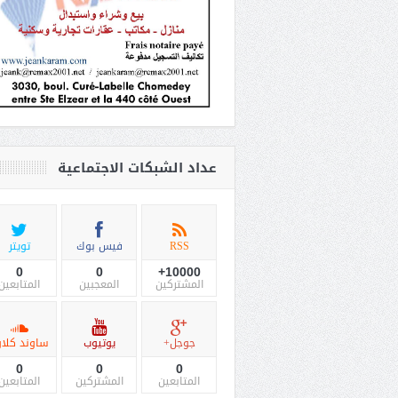
عداد الشبكات الاجتماعية
RSS
فيس بوك
تويتر
0
0
10000+
المشتركين
المعجبين
المتابعين
جوجل+
يوتيوب
ساوند كلاو
0
0
0
المتابعين
المشتركين
المتابعين