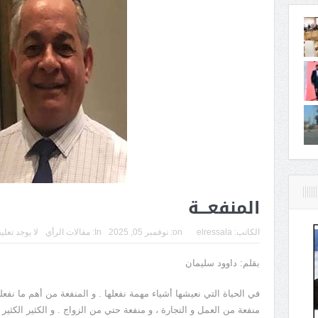
المنفعـــة
الكاتب:
elressala
on:
نوفمبر 05, 2025
In:
مقالات الرأي
لا يوجد تعلي
بقلم: داوود سليمان
في الحياة التي نعيشها أشياء مهمة نفعلها . و المنفعة من أهم ما نفعل
منفعة من العمل و التجارة ، و منفعة حتي من الزواج . و الكثير الكثير