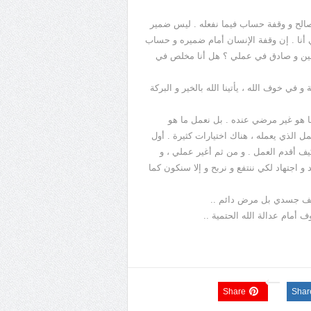
ر صالح و وقفة حساب فيما نفعله . ليس ضمير
أنا . إن وقفة الإنسان أمام ضميره و حساب
 أمين و صادق في عملي ؟ هل أنا مخلص في
في خوف الله ، يأتينا الله بالخير و البركة
ا هو غير مرضي عنده . بل نعمل ما هو
 الذي يعمله ، هناك اختيارات كثيرة . أول
ف أقدم العمل . و من ثم أغير عملي ، و
 اجتهاد لكي ننتفع و نربح و إلا سنكون كما
ضعف جسدي بل مرض دائم ..
مام عدالة الله الحتمية ..
Share
Shar