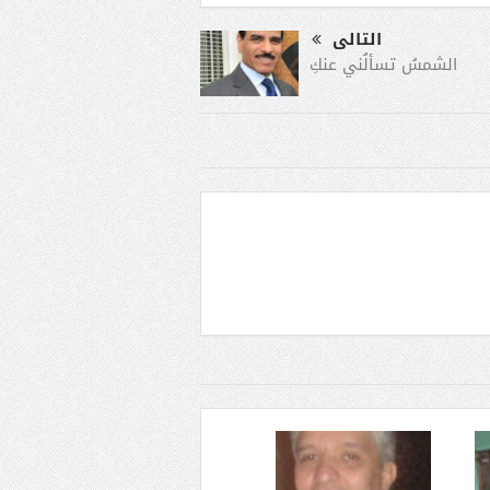
التالى
الشمسُ تسألُني عنكِ