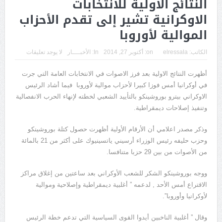
النتائج الاولية للانتخابات
الاوكرانية تشير إلى تقدم الأحزاب
الموالية لأوروبا
الكاتب:
elressala
on:
أكتوبر 27, 2014
In:
الأخبــــار
لا يوجد تعليقات
أظهرت النتائج الاولية بعد فرز الاصوات في الانتخابات العامة التي جرت
في أوكرانيا أمس فوزا كبيرا لأحزاب موالية لأوروبا فيما أشاد الرئيس
الاوكراني بيترو بوروشينكو بالتأييد الشعبي لخطته لإنهاء الحرب الانفصالية
وتنفيذ إصلاحات ديمقراطية.
وذكر مصدر اعلامي أن الأرقام الأولية أظهرت حصول كتلة بوروشينكو
وحزب حليفه رئيس الوزراء أرسيني ياتسينيوك على أكثر من 21 بالمائة
من الأصوات من بين 29 حزبا متنافسا.
ووجه بوروشينكو الشكر للشعب الأوكراني بعد ساعتين من إغلاق مراكز
الاقتراع أمس الأحد , لدعمه ” أغلبية ديمقراطية وإصلاحية وموالية
لأوكرانيا وأوروبا”.
وقال ” أغلبية الناخبين أيدوا القوى السياسية التي تدعم خطة الرئيس