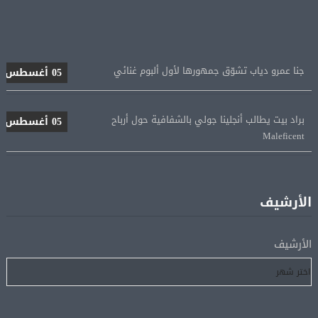
جنا عمرو دياب تشوّق جمهورها لأول ألبوم غنائي
05 أغسطس
براد بيت يطالب أنجلينا جولي بالشفافية حول أرباح
05 أغسطس
Maleficent
منتخب مصر للكرة النسائية يخوض الليلة مباراة وداع أمم
05 أغسطس
إفريقيا أمام نيجيريا
الأرشيف
استقبال جماهيرى حاشد لمحمد صلاح لدى وصوله إلى تركيا
05 أغسطس
لإتمام انتقاله إلى طرابزون سبور
الأرشيف
رسميًا.. انطلاق الدورى الممتاز 21 أغسطس.. وقمة الزمالك
05 أغسطس
والأهلى 11 أكتوبر