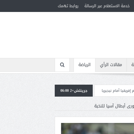
خدمة الاستعلام عبر الرسالة
روابط تهمك
ة
مقالات الرأي
الرياضة
ا
جرينتش+2 06:00
استقبال جماهيرى حاشد لمحمد صلاح لدى وصوله إلى تركيا لإتمام انتقاله إلى ط
ى أبطال آسيا للنخبة