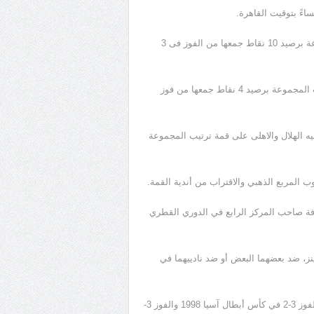
ءً بتوقيت القاهرة.
ويحتل فريق النصر السعودي المركز الثالث في جدول ترتيب المجموعة برصيد 10 نقاط جمعها من الفوز فى 3
بينما يتواجد فريق الغرافة القطري في المركز السادس بجدول ترتيب المجموعة برصيد 4 نقاط جمعها من فوز
ه الهلال والاهلى على قمة ترتيب المجموعة
ب المربع الذهبي والاقتراب من أندية القمة.
افة صاحب المركز الرابع في الدوري القطري
نز، ضد بعضهما البعض أو ضد نادييهما في
ويلتقي النصر مع الغرافة للمرة الرابعة في تاريخه، بعد التعادل 0-0 والفوز 3-2 في كأس أبطال آسيا 1998 والفوز 3-