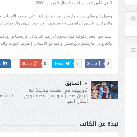
0 في كأس العرب للأندية أبطال الكؤوس 2000.
ويعول البرتغالي بيدرو مارتينيز، مدرب الغرافة، على نجومه الإسبان
والجزائري ياسين إبراهيمي والآيسلندي آرون جونارسون والروماني كو
بينما يعج النصر بكوكبة من النجوم أبرزهم البرتغالي كريستيانو رونالدو
والكرواتي مارسيلو بروزفيتش والمدافع الإسباني إيمريك لابورت والبر
e
Share
0
Tweet
0
Share
0
السابق
تريزيجيه في مهمة جديدة مع
السينما
الريان ضد برسبوليس بنخبة دوري
أبطال آسيا
نبذة عن الكاتب