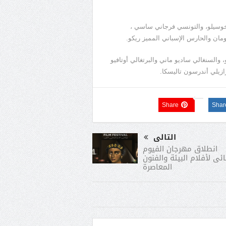
ي خوسيلو، والتونسي فرجاني ساسي ،
مان والحارس الإسباني المميز ريكو.
، والسنغالي ساديو ماني والبرتغالي أوتافيو
ازيلي أندرسون تاليسكا.
Share
Shar
التالى
انطلاق مهرجان الفيوم
ئى لأفلام البيئة والفنون
المعاصرة