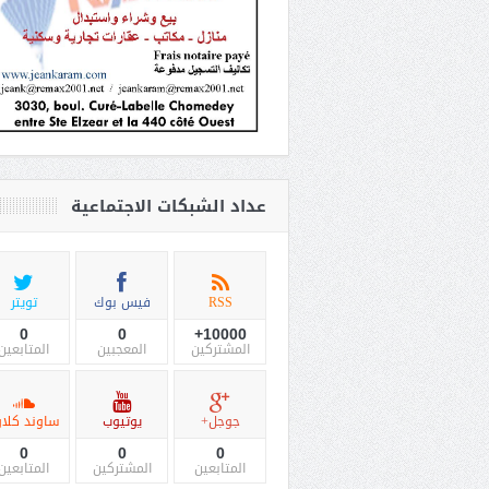
عداد الشبكات الاجتماعية
RSS
فيس بوك
تويتر
0
0
10000+
المشتركين
المعجبين
المتابعين
جوجل+
يوتيوب
ساوند كلاو
0
0
0
المتابعين
المشتركين
المتابعين