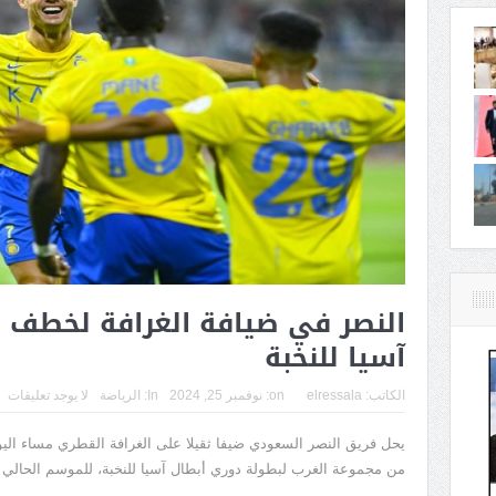
النصر في ضيافة الغرافة لخطف 
آسيا للنخبة
الكاتب:
elressala
on:
نوفمبر 25, 2024
In:
الرياضة
لا يوجد تعليقات
يحل فريق النصر السعودي ضيفا ثقيلا على الغرافة القطري مساء اليو
من مجموعة الغرب لبطولة دوري أبطال آسيا للنخبة، للموسم الحالي 2024-25.