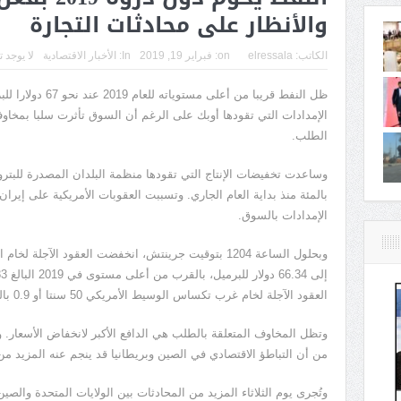
والأنظار على محادثات التجارة
الكاتب:
elressala
on:
فبراير 19, 2019
In:
الأخبار الاقتصادية
لا يوجد 
ظل النفط قريبا من أعل
الإمدادات التي تقودها أوبك على الرغم أن السوق تأثرت سلبا بمخاوف 
الطلب.
بالمئة منذ بداية العام الجاري. وتسببت العقوبات الأمريكية على إي
الإمدادات بالسوق.
العقود الآجلة لخام غرب تكساس الوسيط الأمريكي 50 سنتا أو 0.9 بالمئة إلى 56.09 دولار للبرميل.
وتظل المخاوف المتعلقة بالطلب هي الدافع الأكبر لانخفاض الأسعار.
من أن التباطؤ الاقتصادي في الصين وبريطانيا قد ينجم عنه المزيد من 
وتُجرى يوم الثلاثاء المزيد من المحادثات بين الولايات المتحدة وال