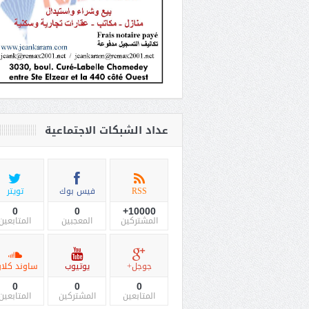
عداد الشبكات الاجتماعية
RSS
فيس بوك
تويتر
0
0
10000+
المشتركين
المعجبين
المتابعين
جوجل+
يوتيوب
ساوند كلاو
0
0
0
المتابعين
المشتركين
المتابعين