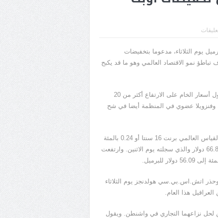
تعليقات
ى مستوياته للعام 2019 عند نحو 67 دولارا للبرميل يوم الثلاثاء، مدعوما بتخفيضات
تباطؤ نمو الاقتصاد العالمي وهو ما قد يكبح
وساعدت تخفيضات الإنتاج التي تقودها منظمة البلدان المصدرة للبترول أسعار الخام على الارتفاع أكثر من 20
ران وفنزويلا عضوي في المنظمة أيضا في شح
وبحلول الساعة 1204 بتوقيت جرينتش، انخفضت العقود الآجلة لخام القياس العالمي برنت 16 سنتا أو 0.24 بالمئة
إلى 66.34 دولار للبرميل، بالقرب من أعلى مستوى في 2019 البالغ 66.83 دولار والذي سجلته يوم الاثنين. وارتفعت
 وحذر اتش.اس.بي.سي هولدنجز يوم الثلاثاء
العراقيل هذا العام.
صين لحل نزاعهما التجاري في واشنطن. ويقول