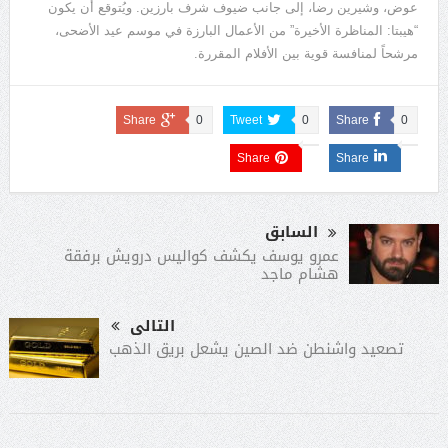
عوض، وشيرين رضا، إلى جانب ضيوف شرف بارزين. ويُتوقع أن يكون
“هيبتا: المناظرة الأخيرة” من الأعمال البارزة في موسم عيد الأضحى،
مرشحاً لمنافسة قوية بين الأفلام المقررة.
Share
0
Tweet
0
Share
0
Share
Share
السابق
عمرو يوسف يكشف كواليس درويش برفقة
هشام ماجد
التالى
تصعيد واشنطن ضد الصين يشعل بريق الذهب