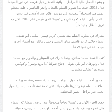
و يشهد العمل حالياً المراحل النهائية للتحضير قبل عرضه في دور السينما
خلال 2025، حيث بدأ تصوير الفيلم بالفعل، وأنجز القائمون عليه معظم
المشاهد، استعداداً لتقديمه في موسم أفلام عيد الأضحى في يونيو
القادم. يأتي الفيلم كجزء ثانٍ من “هيبتا” الذي عُرض عام 2016، لكن مع
فريق أبطال جديد كلياً.
يشارك في بطولة الفيلم منة شلبي، كريم فهمي، سلمى أبو ضيف،
أسماء جلال، كريم قاسم، ميان السيد، وحسن مالك، مع أسماء أخرى
سيتم الإعلان عنها لاحقاً.
كتب القصة محمد صادق، بينما شارك في السيناريو والحوار مع محمد
جلال ونورهان أبو بكر. يتولى الإنتاج شركتا “ذا بروديوسرز” و”فوكس
ستوديوز” بشكل مشترك.
تتمحور أحداث الفيلم حول الدراما الرومانسية، مستعرضة تطورات
العلاقات العاطفية وتأثيرها على حياة الأفراد، مقدمة تأملات إنسانية حول
الحب عبر مراحل العمر المختلفة.
حقق الجزء الأول من “هيبتا” نجاحاً ملحوظاً عند عرضه، بمشاركة أسماء
مثل عمرو يوسف، ياسمين رئيس، أحمد داود، دينا الشربيني، جميلة