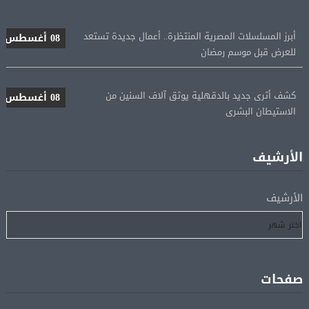
أبرز المسلسلات المصرية المنتظرة.. أعمال جديدة تستعد
08 أغسطس
للعرض قبل موسم رمضان
كشف أثرى جديد بالدقهلية يوثق آلاف السنين من
08 أغسطس
الاستيطان البشرى
اتحاد الكرة يطلب استضافة أمم إفريقيا تحت 23 عامًا
08 أغسطس
المؤهلة لأولمبياد 2028
الأرشيف
إسبانيا تعيد فرض الرقابة على حدودها مع إيطاليا وسط
الأرشيف
08 أغسطس
خلاف متصاعد بشأن الهجرة
فانس: سنواصل الضغط على إيران.. ونعمل على مسار آمن
08 أغسطس
للسفن فى هرمز
صفحات