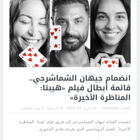
انضمام جيهان الشماشرجي..
قائمة أبطال فيلم «هيبتا:
المناظرة الأخيرة»
الكاتب:
elressala
on:
أبريل 09, 2025
In:
الرياضة
لا يوجد تعليقات
انضمت الفنانة جيهان الشماشرجي إلى فريق فيلم “هيبتا: المناظرة
الأخيرة”، العمل الرومانسي الذي يخرجه هادي الباجوري.