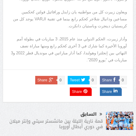
ويعاون زيبرت كل من مواطنيه يان زايدل ورافائيل فولتن كحكمين
مساعين ودانيال شلاجر كحكم رابع بينما في تقنية الـVAR يوجد كل من
كريستيان دينجرت وباستيان دانكرت.
وأدار زيبرت، الحكم الدولي منذ عام 2015، 3 مباريات في بطولة أمم
أوروبا الأخيرة كما شارك في 3 أخرى كحكم رابع ومنها مباراة نصف
النهائي بين إنجلترا وهولندا، كما أدار مباراتين في مونديال قطر 2022 و3
مباريات في “يورو 2020”.
Share
0
Tweet
0
Share
0
Share
Share
السابق
قمة نارية الليلة بين مانشستر سيتي وإنتر ميلان
في دوري أبطال أوروبا