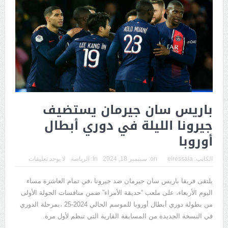
باريس سان جيرمان يستضيف
جيرونا الليلة في دوري أبطال
أوروبا
الكاتب:
elressala
on:
سبتمبر 18, 2024
In:
الرياضة
لا يوجد تعليقات
يلتقى فريقا باريس سان جيرمان ضد جيرونا ،في تمام العاشرة مساء
اليوم الأربعاء، على ملعب “حديقة الأمراء” ضمن منافسات الجولة الأولى
من بطولة دوري أبطال أوروبا للموسم الحالي 2024-25 ،بمرحلة الدوري
في النسخة الجديدة من المسابقة القارية التي تنظم لأول مرة.