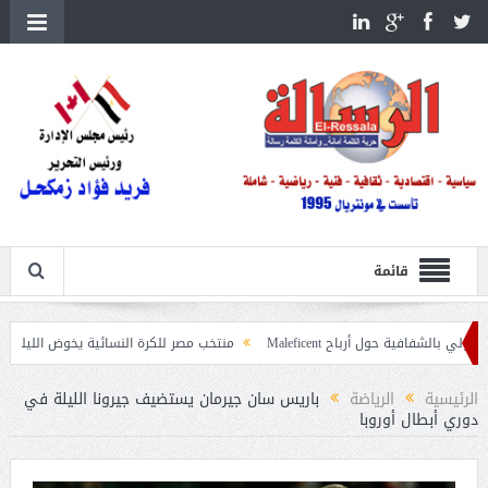
قائمة
ل أرباح Maleficent
منتخب مصر للكرة النسائية يخوض الليلة مباراة وداع أمم إف
يات حرائق الغابات
الرئيسية
الرياضة
باريس سان جيرمان يستضيف جيرونا الليلة في
دوري أبطال أوروبا