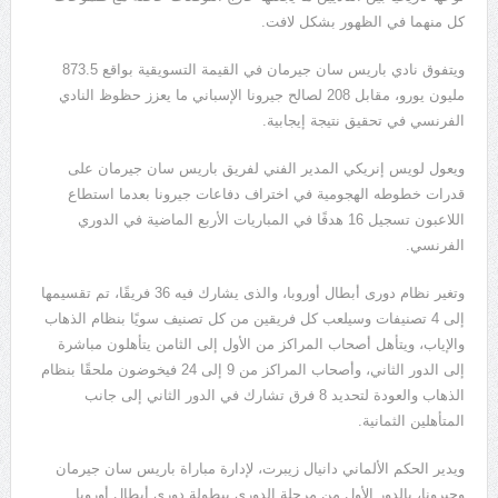
كل منهما في الظهور بشكل لافت.
ويتفوق نادي باريس سان جيرمان في القيمة التسويقية بواقع 873.5
مليون يورو، مقابل 208 لصالح جيرونا الإسباني ما يعزز حظوظ النادي
الفرنسي في تحقيق نتيجة إيجابية.
ويعول لويس إنريكي المدير الفني لفريق باريس سان جيرمان على
قدرات خطوطه الهجومية في اختراف دفاعات جيرونا بعدما استطاع
اللاعبون تسجيل 16 هدفًا في المباريات الأربع الماضية في الدوري
الفرنسي.
وتغير نظام دورى أبطال أوروبا، والذى يشارك فيه 36 فريقًا، تم تقسيمها
إلى 4 تصنيفات وسيلعب كل فريقين من كل تصنيف سويًا بنظام الذهاب
والإياب، ويتأهل أصحاب المراكز من الأول إلى الثامن يتأهلون مباشرة
إلى الدور الثاني، وأصحاب المراكز من 9 إلى 24 فيخوضون ملحقًا بنظام
الذهاب والعودة لتحديد 8 فرق تشارك في الدور الثاني إلى جانب
المتأهلين الثمانية.
ويدير الحكم الألماني دانيال زيبرت، لإدارة مباراة باريس سان جيرمان
وجيرونا، بالدور الأول من مرحلة الدوري ببطولة دوري أبطال أوروبا.