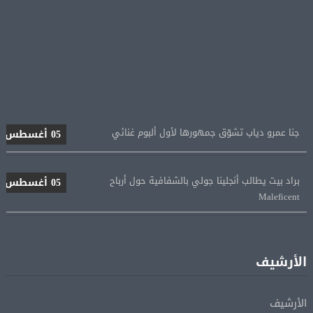
جنا عمرو دياب تشوّق جمهورها لأول ألبوم غنائي
05 أغسطس
براد بيت يطالب أنجلينا جولي بالشفافية حول أرباح
05 أغسطس
Maleficent
منتخب مصر للكرة النسائية يخوض الليلة مباراة وداع أمم
05 أغسطس
إفريقيا أمام نيجيريا
الأرشيف
استقبال جماهيرى حاشد لمحمد صلاح لدى وصوله إلى تركيا
05 أغسطس
لإتمام انتقاله إلى طرابزون سبور
الأرشيف