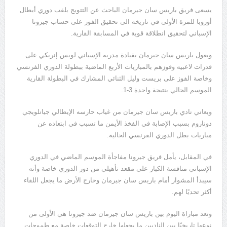
يسعى فريق باريس سان جيرمان الباحث عن التتويج بلقب دوري أبطال
أوروبا للمرة الأولى في تاريخه الى تحقيق الفوز على حساب جيرونا
الإسباني لتحقيق انطلاقة قوية في المسابقة القارية.
ويعول باريس سان جيرمان بقيادة مدربه الإسباني لويس إنريكي على
قدرات لاعبيه وفوزهم بالمباريات الأربع الماضية ببطولة الدوري الفرنسي
وخاصة الفوز على بريست وليل الثنائي المشارك في البطولة القارية
الموسم الحالي بنتيجة واحدة 3-1.
ويعاني نادي باريس سان جيرمان من غياب حارسه الإيطالي جيانلويجي
دوناروم بسبب الإصابة في الفخذ الأيمن ما تسبب في ابتعاده عن
مباريات بطل الدوري الفرنسي الحالية.
في المقابل، يأمل فريق جيرونا مفاجأة الموسم الماضي في الدوري
الإسباني منافسة الكبار على مقعد تأهيلي من دور الدوري خاصة وأنه
سيبدأ المشوار أمام باريس سان جيرمان وخارج الأرض ما يجعل اللقاء
أكثر تحديًا لهم.
وتعد مباراة اليوم بين باريس سان جيرمان ضد جيرونا هي الأولى من
نوعها تاريخيًا بين الناديين ما يجعلها خارج التوقعات خاصة مع طموحات