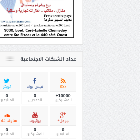
عداد الشبكات الاجتماعية
RSS
فيس بوك
تويتر
0
0
10000+
المشتركين
المعجبين
المتابعين
جوجل+
يوتيوب
ساوند كلاو
0
0
0
المتابعين
المشتركين
المتابعين