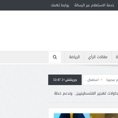
خدمة الاستعلام عبر الرسالة
روابط تهمك
ة
مقالات الرأي
الرياضة
جرينتش+2 12:47
بال جماهيرى حاشد لمحمد صلاح لدى وصوله إلى تركيا لإتمام انتقاله إلى طرابزون سبور
محاولات تهجير الفلسطينيين.. وندعم خطة