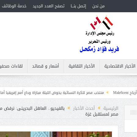
من نحن
إتصل بنـــا
تصفح العدد الجديد
خدمة الوظائف
الأخبار الاقتصادية
الأخبار الثقافية
أشعار و قصائد
لقاءات صحفي
منتخب مصر للكرة النسائية يخوض الليلة مباراة وداع أمم إفريقيا أمام نيجيريا
استق
الرئيسية
أحدث الأخبار
بالفيديو.. العاهل البحرينى: نرفض 
مصر لمستقبل غزة