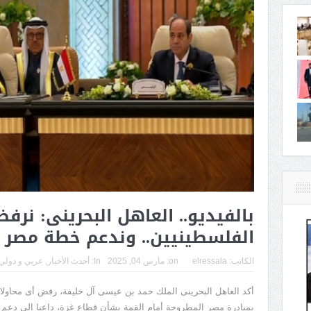
بالفيديو.. العاهل البحرينى: نرف
الفلسطينيين.. وندعم خطة مصر 
الكاتب:
elressala
on:
مارس 04, 2025
In:
أحدث الأخبار
,
عربي و دولي
أكد العاهل البحرينى الملك حمد بن عيسى آل خليفة، رفض أى محاولا
بمبادرة مصر المطروحة أمام القمة بشأن قطاع غزة، داعيا إلى دعم 