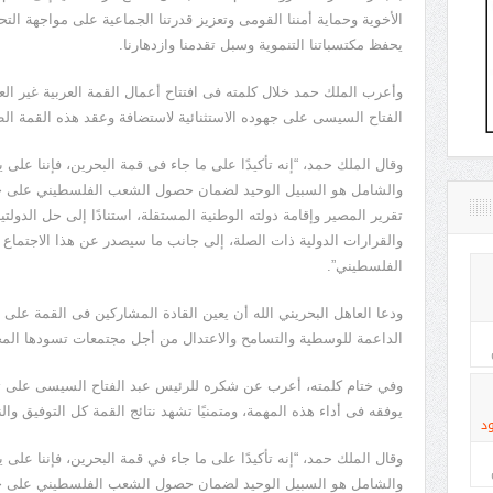
الأخوية وحماية أمننا القومى وتعزيز قدرتنا الجماعية على مواجهة الت
يحفظ مكتسباتنا التنموية وسبل تقدمنا وازدهارنا.
وأعرب الملك حمد خلال كلمته فى افتتاح أعمال القمة العربية غير ال
الفتاح السيسى على جهوده الاستثنائية لاستضافة وعقد هذه القمة الطا
وقال الملك حمد، “إنه تأكيدًا على ما جاء فى قمة البحرين، فإننا على
والشامل هو السبيل الوحيد لضمان حصول الشعب الفلسطيني على حق
تقرير المصير وإقامة دولته الوطنية المستقلة، استنادًا إلى حل الدولتي
والقرارات الدولية ذات الصلة، إلى جانب ما سيصدر عن هذا الاجتم
الفلسطيني”.
ودعا العاهل البحريني الله أن يعين القادة المشاركين فى القمة على إ
الداعمة للوسطية والتسامح والاعتدال من أجل مجتمعات تسودها المح
وفي ختام كلمته، أعرب عن شكره للرئيس عبد الفتاح السيسى على تولي
يوفقه فى أداء هذه المهمة، ومتمنيًا تشهد نتائج القمة كل التوفيق والن
د
وقال الملك حمد، “إنه تأكيدًا على ما جاء في قمة البحرين، فإننا على
والشامل هو السبيل الوحيد لضمان حصول الشعب الفلسطيني على حق