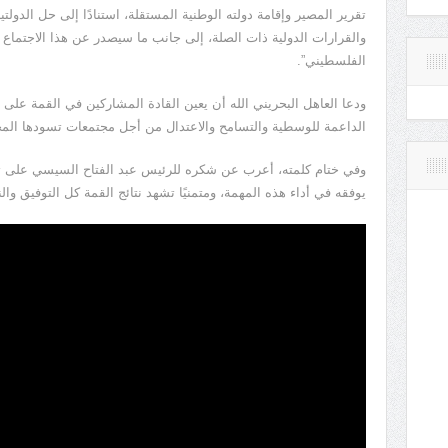
تقرير المصير وإقامة دولته الوطنية المستقلة، استنادًا إلى حل الدولتي
والقرارات الدولية ذات الصلة، إلى جانب ما سيصدر عن هذا الاجتم
الفلسطيني”.
ودعا العاهل البحريني الله أن يعين القادة المشاركين في القمة على إ
الداعمة للوسطية والتسامح والاعتدال من أجل مجتمعات تسودها المح
وفي ختام كلمته، أعرب عن شكره للرئيس عبد الفتاح السيسي على تولي
يوفقه في أداء هذه المهمة، ومتمنيًا تشهد نتائج القمة كل التوفيق والن