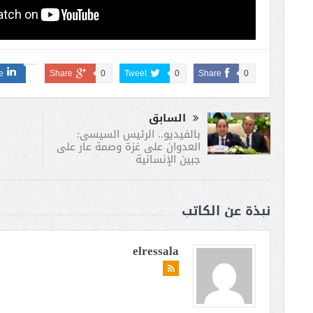
e
Share
0
Tweet
0
Share
0
السابق
ا
بالفيديو.. الرئيس السيسى:
العدوان على غزة وصمة عار على
جبين الإنسانية
نبذة عن الكاتب
elressala