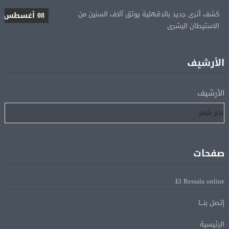
كشف أثرى جديد بالدقهلية يوثق آلاف السنين من
08 أغسطس
الاستيطان البشرى
اتحاد الكرة يطلب استضافة أمم إفريقيا تحت 23 عامًا
08 أغسطس
المؤهلة لأولمبياد 2028
الأرشيف
إسبانيا تعيد فرض الرقابة على حدودها مع إيطاليا وسط
08 أغسطس
الأرشيف
خلاف متصاعد بشأن الهجرة
فانس: سنواصل الضغط على إيران.. ونعمل على مسار آمن
08 أغسطس
للسفن فى هرمز
صفحات
الرئيس الإيرانى: الظروف الراهنة فرصة للتوصل إلى اتفاق
08 أغسطس
El Ressala online
عبر المفاوضات
إتصل بنـــا
Alcool américain au Canada: «Carney risque d’être pris en
08 أغسطس
الرئيسية