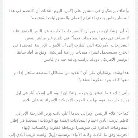
وأضاف بزشكيان في منشور على إكس، اليوم الثلاثاء، أن “التقدم في هذا
المسار يقاس بمدى الالتزام العملي بالمسؤوليات المُعتمدة”.
إلا أن بزشكيان حذر من أن “التصريحات الخارجة عن النص المتفق عليه
لا تساعد في دفع المفاوضات قدماً”، في تلميح غير مباشر لبعض
التصريحات الأمريكية التي أشارت إلى أن الأموال الإيرانية المجمدة في
الخارج ستستعمل لشراء منتجات زراعية أمريكية ، وفق ما أفاد سابقا
الرئيس الأمريكى دونالد ترامب ونائبه جيه دي فانس.
هذا وشدد بزشكيان على أن “العديد من مشاكل المنطقة ستُحل إذا تم
تنفيذ كافة بنود مذكرة التفاهم”.
يأتى ذلك، فيما يتوقع أن يتوجه بزشكيان اليوم إلى إسلام آباد فى اول
زيارة خارجية يقوم بها منذ الحرب الأمريكية الإسرائيلية على بلاده .
كما جاء كلام الرئيس الإيراني بعدما أعلن نائب وزير الخارجية الإيراني
كاظم غريب آبادي اختتام المحادثات الفنية مع الولايات المتحدة في إطار
المفاوضات الدائرة في سويسرا بوساطة قطرية وباكستانية لإنهاء
الحرب، وفق ما أفادت وكالة الأنباء الرسمية (إرنا). ولفت غريب آبادي إلى