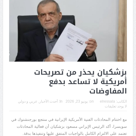
بزشكيان يحذر من تصريحات
أمريكية لا تساعد بدفع
المفاوضات
الكاتب:
elressala
on:
يونيو 23, 2026
In:
أحدث الأخبار
,
عربي و دولي
لا يوجد تعليقات
مع اختتام المحادثات الفنية الأمريكية الإيرانية في منتجع بورجنشتوك في
سويسرا، أكد الرئيس الإيراني مسعود بزشكيان أن فعالية المحادثات
تعتمد على الالتزام الكامل بالواجبات المتفق عليها وتنفيذها بدقة.