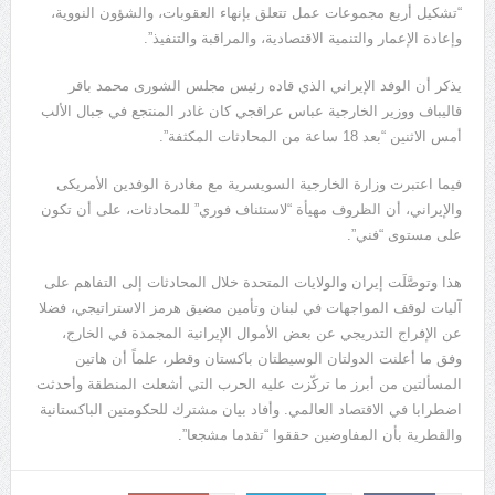
“تشكيل أربع مجموعات عمل تتعلق بإنهاء العقوبات، والشؤون النووية،
وإعادة الإعمار والتنمية الاقتصادية، والمراقبة والتنفيذ”.
يذكر أن الوفد الإيراني الذي قاده رئيس مجلس الشورى محمد باقر
قاليباف ووزير الخارجية عباس عراقجي كان غادر المنتجع في جبال الألب
أمس الاثنين “بعد 18 ساعة من المحادثات المكثفة”.
فيما اعتبرت وزارة الخارجية السويسرية مع مغادرة الوفدين الأمريكى
والإيراني، أن الظروف مهيأة “لاستئناف فوري” للمحادثات، على أن تكون
على مستوى “فني”.
هذا وتوصَّلَت إيران والولايات المتحدة خلال المحادثات إلى التفاهم على
آليات لوقف المواجهات في لبنان وتأمين مضيق هرمز الاستراتيجي، فضلا
عن الإفراج التدريجي عن بعض الأموال الإيرانية المجمدة في الخارج،
وفق ما أعلنت الدولتان الوسيطتان باكستان وقطر، علماً أن هاتين
المسألتين من أبرز ما تركّزت عليه الحرب التي أشعلت المنطقة وأحدثت
اضطرابا في الاقتصاد العالمي. وأفاد بيان مشترك للحكومتين الباكستانية
والقطرية بأن المفاوضين حققوا “تقدما مشجعا”.