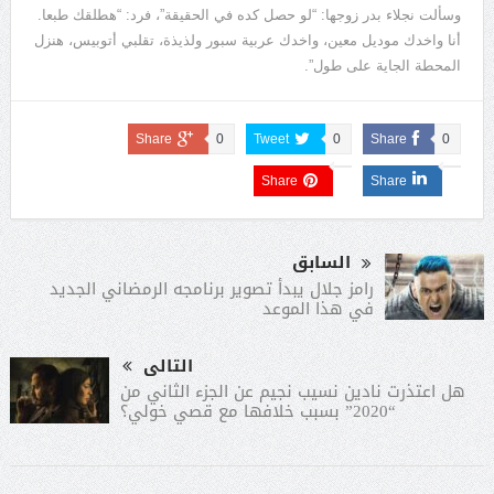
وسألت نجلاء بدر زوجها: “لو حصل كده في الحقيقة”، فرد: “هطلقك طبعا.
أنا واخدك موديل معين، واخدك عربية سبور ولذيذة، تقلبي أتوبيس، هنزل
المحطة الجاية على طول”.
Share
0
Tweet
0
Share
0
Share
Share
السابق
رامز جلال يبدأ تصوير برنامجه الرمضاني الجديد
في هذا الموعد
التالى
هل اعتذرت نادين نسيب نجيم عن الجزء الثاني من
“2020” بسبب خلافها مع قصي خولي؟