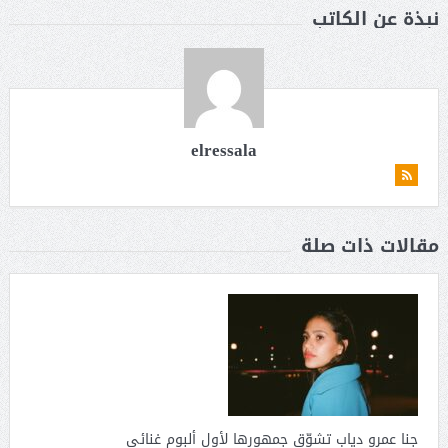
نبذة عن الكاتب
elressala
مقالات ذات صلة
جنا عمرو دياب تشوّق جمهورها لأول ألبوم غنائي