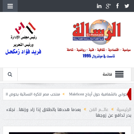
قائمة
ة حول أرباح Maleficent
منتخب مصر للكرة النسائية يخوض الليلة مباراة وداع أم
داعيات حرائق الغابات
الرئيسية
عالــــم الفن
بعدما هددها بالطلاق إذا زاد وزنها.. نجلاء
بدر تدافع عن زوجها