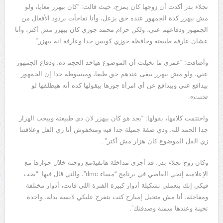
نجلاء بدر أكدت أن زوجها كان يمزح، حيث قالت: “كان بيهزر معايا، ولو
مش بيهزر كدة الجمهور عنده حق يزعل، وأنا تفاجأت بردود الأفعال من
الجمهور ودفاعهم عني، ولكن حرام محمد جوزي كان بيهزر مش أكتر، وأنا
عشان عارفة طبيعته وحافظة جوزي كويس جدا وعارفة انه بيهزر”.
وأضافت: “عمري ما تخيلت أن الموضوع هياخد الحجم ده، ودفاع الجمهور
عني، ولو مش بيهزر يبقى عندهم حق طبعا، ومبسوطة جدا إن الجمهور
بيدافع عني وبيدافع عن أي امرأة جوزها بيقولها كده أنه هيطلقها لو
تخنت».
واختتمت كلامها، بقولها: “بجد هو كان بيهزر لان دي طبيعته وبيحب الهزار
جدا الحمد لله، ودي صفة جميلة جدا فيه ومتخفوش أنا زي الفل وعلاقتنا
زي الفل الموضوع كان هزار مش أكتر”..
وكان زوج نجلاء بدر، قد أجرى مداخلة هاتفيةمع زوجته خلال حوارها مع
الإعلامية إنجي القاضي في برنامج “مساء dmc”، والتي قال فيها: “بحب
فيكي إنك بتعملي تشكيلة أدوار كبيرة الفترة اللي فاتت، أدوار مختلفة
ومفاجئة، أنا مش متخيل إمبارح كنت بتفرج عليكي لابسة بدلة، واحدة
تخينة وعندها سمنة وصدقتك”.