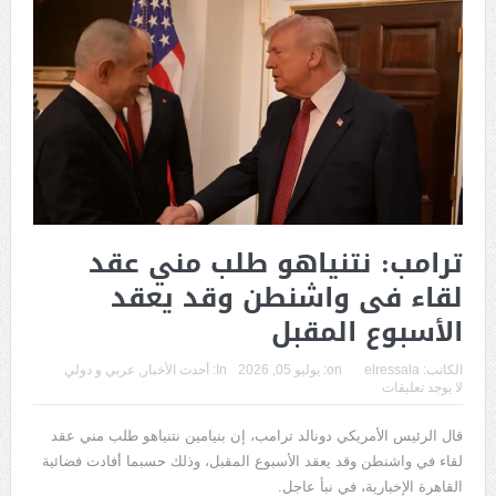
ترامب: نتنياهو طلب مني عقد
لقاء فى واشنطن وقد يعقد
الأسبوع المقبل
الكاتب:
elressala
on:
يوليو 05, 2026
In:
أحدث الأخبار
,
عربي و دولي
لا يوجد تعليقات
قال الرئيس الأمريكي دونالد ترامب، إن بنيامين نتنياهو طلب مني عقد
لقاء في واشنطن وقد يعقد الأسبوع المقبل، وذلك حسبما أفادت فضائية
القاهرة الإخبارية، في نبأ عاجل.