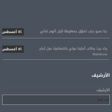
جنا عمرو دياب تشوّق جمهورها لأول ألبوم غنائي
05 أغسطس
براد بيت يطالب أنجلينا جولي بالشفافية حول أرباح
05 أغسطس
Maleficent
منتخب مصر للكرة النسائية يخوض الليلة مباراة وداع أمم
05 أغسطس
إفريقيا أمام نيجيريا
الأرشيف
استقبال جماهيرى حاشد لمحمد صلاح لدى وصوله إلى تركيا
05 أغسطس
الأرشيف
لإتمام انتقاله إلى طرابزون سبور
رسميًا.. انطلاق الدورى الممتاز 21 أغسطس.. وقمة الزمالك
05 أغسطس
والأهلى 11 أكتوبر