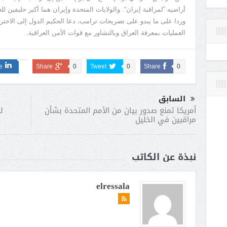
أراضيه ”لمراقبة إيران“. والولايات المتحدة وإيران هما أكبر حليفين لل
وردا على ما يبدو على تصريحات ترامب، دعا الحكيم الدول إلى الاحترا
العمليات بمعرفة العراق وبالتشاور مع قوات الأمن العراقية.
e
Share
0
Tweet
0
Share
0
السابق
ل
أمريكا تمنع صدور بيان من الأمم المتحدة بشأن
مراقبين في الخليل
نبذة عن الكاتب
elressala