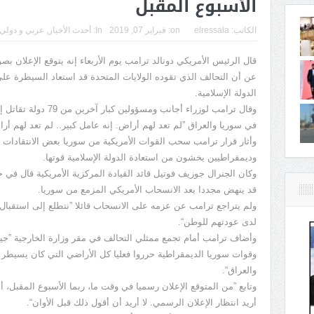
الأسبوع المقبل
الكاتب:
elressala
on:
فبراير 07, 2019
In:
أحدث الأخبار
,
عربي و دولي
قال الرئيس الأمريكي دونالد ترامب يوم الأربعاء إنه يتوقع الإعلان 
عن أن التحالف الذي تقوده الولايات المتحدة قد استعاد السيطرة عل
الدولة الإسلامية.
وقال ترامب لوزراء أجانب 
في سوريا والعراق ”لم تعد لهم أراض. إنه عامل كبير.. لم تعد لهم أر
وأثار قرار ترامب سحب القوات الأمريكية من سوريا بعض الانتقادا
وديمقراطيين يخشون من استعادة الدولة الإسلامية قوتها.
وكان الجنرال جوزيف فوتيل قائد القيادة المركزية الأمريكية قال في 
قد ينهض مجددا بعد الانسحاب الأمريكي المزمع من سوريا.
ولم يتراجع ترامب عن عزمه على الانسحاب قائلا ”نتطلع إلى استقبال م
لدى عودتهم للوطن“.
وأضاف ترامب أمام تجمع ممثلي التحالف في مقر وزارة الخارجية ”جيش
وقوات سوريا الديمقراطية حرروا فعليا كل الأراضي التي كان يسيطر عل
والعراق“.
أريد انتظار الإعلان الرسمي. لا أريد أن أقول ذلك قبل الأوان“.