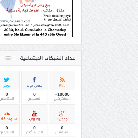
عداد الشبكات الاجتماعية
RSS
فيس بوك
تويتر
0
0
10000+
المشتركين
المعجبين
المتابعين
جوجل+
يوتيوب
ساوند كلاو
0
0
0
المتابعين
المشتركين
المتابعين