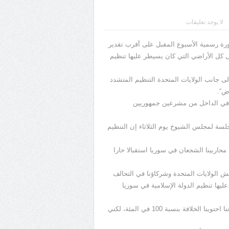
لا يوجد تعليقات
بصورة رسمية الأسبوع المقبل على أقرب تقدير
ى كل الأراضي التي كان يسيطر عليها تنظيم
ومسؤولين كبار آخرين من 79 دولة تقاتل إلى جانب الولايات المتحدة التنظيم المتشدد
اض“.
ت في الداخل من مشرعين جمهوريين
جلسة لمجلس الشيوخ يوم الثلاثاء إن التنظيم
حاربينا الشجعان في سوريا استقبالا حارا
 الولايات المتحدة وشركاؤنا في التحالف
يها تنظيم الدولة الإسلامية في سوريا
وتابع ”من المتوقع الإعلان رسميا في وقت ما، ربما الأسبوع المقبل، أننا احتوينا الخلافة بنسبة 100 في المئة، لكني