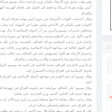
وفي وقت سابق يوم الأربعاء، طمأن وزير خارجيته مايك بومبيو شركاء
”ليس نهاية معركة أمريكا“ ودعاهم إلى العمل على إلحاق الهزيمة النها
والعراق.
وقال ”انسحاب القوات الأمريكية من سوريا ليس نهاية معركة أمري
القوات تغيير تكتيكي في الأساس وليس تغييرا في المهمة. إنه يمثل 
وتتناقض تحذيرات بومبيو وآخرين من أن الدولة الإسلامية لا تزال تهد
كانون الأول عن دحر التنظيم وسحب واشنطن قواتها من سوريا وعددها 
وأصاب قرار ترامب المفاجئ شركاء التحالف بالصدمة، بما في ذلك ت
أكثر القوى فعالية في مواجهة الدولة الإسلامية، ودفع وزير دفاعه جيم 
واجتماع الأربعاء هو الأول لمسؤولين كبار في التحالف منذ إعلان تر
خارجية تركيا وفرنسا والسعودية والأردن والمغرب والعراق.
ودعا وزير الخارجية العراقي محمد الحكيم، في كلمة بعد بومبيو، الدو
للدولة الإسلامية في العراق وإعادة الاستقرار إليه.
وقال بومبيو إنه رغم التقدم في مواجهة الدولة الإسلامية في العراق 
البلد.
وقال بومبيو ”على التحالف مواصلة دعم حكومة العراق في جهودها لتأ
موجها حديثه إلى الحكيم ”السيد وزير الخارجية، نحن معكم“.
د
وقال ترامب خلال مقابلة أذاعتها محطة (سي.بي.إس) يوم الأحد إن 
في العراق حتى تستطيع واشنطن مراقبة إيران.
لكن الرئيس العراقي برهم صالح قال يوم الاثنين إن ترامب لم يطلب 