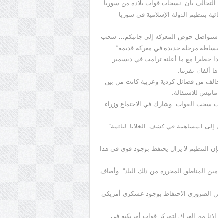
 التحالف بأن انسحاب قوات بلاده من سوريا
ئية بتنظيم الدولة الإسلامية في سوريا
كا. سنواصل خوض المعركة إلى جانبكم… سحب
ببساطة مرحلة جديدة في معركة قديمة“.
يدا خطيرا مع ما أعلنه ترامب في ديسمبر
ألفان تقريبا.
حالف من فصائل كردية وعربية كانت من بين
ماتيس للاستقالة.
امب سحب القوات. وشارك في الاجتماع وزراء
ل إلى المساهمة في كشف ”الخلايا النائمة“
فإن التنظيم لا يزال يحتفظ بوجود قوي في هذا
مين المناطق المحررة من ذلك البلد“. وأضاف
من الضروري الاحتفاظ بوجود عسكري أمريكي
إذنا من العراق لتمركز قوات أمريكية في