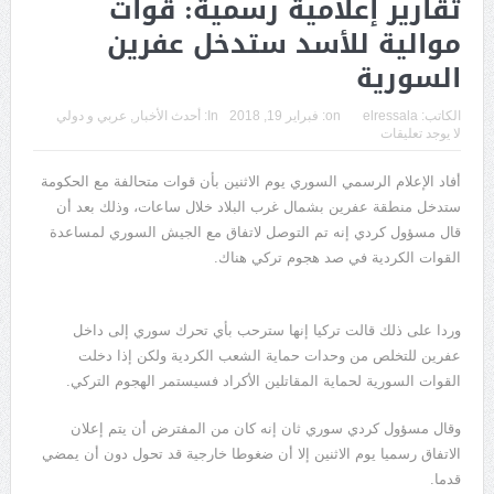
تقارير إعلامية رسمية: قوات
موالية للأسد ستدخل عفرين
السورية
الكاتب:
elressala
on:
فبراير 19, 2018
In:
أحدث الأخبار
,
عربي و دولي
لا يوجد تعليقات
أفاد الإعلام الرسمي السوري يوم الاثنين بأن قوات متحالفة مع الحكومة
ستدخل منطقة عفرين بشمال غرب البلاد خلال ساعات، وذلك بعد أن
قال مسؤول كردي إنه تم التوصل لاتفاق مع الجيش السوري لمساعدة
القوات الكردية في صد هجوم تركي هناك.
وردا على ذلك قالت تركيا إنها سترحب بأي تحرك سوري إلى داخل
عفرين للتخلص من وحدات حماية الشعب الكردية ولكن إذا دخلت
القوات السورية لحماية المقاتلين الأكراد فسيستمر الهجوم التركي.
وقال مسؤول كردي سوري ثان إنه كان من المفترض أن يتم إعلان
الاتفاق رسميا يوم الاثنين إلا أن ضغوطا خارجية قد تحول دون أن يمضي
قدما.