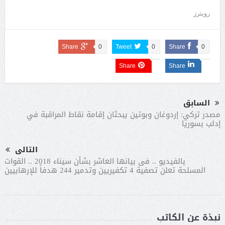
رويترز
Share
0
Tweet
0
Share
0
Share
Share
السابق
مصدر تركي: إردوغان وبوتين يبحثان إقامة نقاط المراقبة في
إدلب بسوريا
التالى
بالفيديو .. فى بيانها العاشر بشأن سيناء 2018 .. القوات
المسلحة تعلن تصفية 4 تكفيريين وتدمير 244 هدفاً للإرهابيين
نبذة عن الكاتب