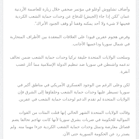
وأضاف تشاووش أوغلو في مؤتمر صحفي خلال زيارة للعاصمة الأردنية
عمان ”لكن إذا جاء (الجيش) للدفاع عن وحدات حماية الشعب الكردية
فحينها لا شيء ولا أحد يمكنه وقفنا أو وقف الجنود الأتراك“.
وفرض هجوم عفرين قيودا على العلاقات المعقدة بين الأطراف المتحاربة
في شمال سوريا وداعميها الأجانب.
وسلحت الولايات المتحدة حليفة تركيا وحدات حماية الشعب ضمن تحالف
تدعمه واشنطن في سوريا ضد تنظيم الدولة الإسلامية مما أثار غضب
أنقرة.
لكن وعلى الرغم من الوجود العسكري الأمريكي في مناطق أكبر في
سوريا تسيطر عليها وحدات حماية الشعب وحلفاؤها إلى الشرق فإن
الولايات المتحدة لم تقدم الدعم لوحدات حماية الشعب في عفرين.
وقالت الولايات المتحدة الشهر الحالي إنها قتلت المئات من القوات
الموالية للحكومة في ضربات بشرق سوريا لأنها كانت تهاجم تحالفا يضم
فصائل معارضة وتمثل وحدات حماية الشعب الكردية جزءا مهما منه. ولم
يصدر رد عن الحكومة السورية حتى الآن.