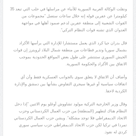
ونقلت الوكالة العربية السورية للأنباء عن مراسلها في حلب التي تبعد 35
كيلومترا عن عفرين قوله إنه خلال ساعات ستصل ”مجموعات من
القوات الشعبية إلى منطقة عفرين لدعم صمود أهلها في مواجهة
العدوان الذي تشنه قوات النظام التركي“.
قال بدران جيا كرد الذي يعمل مستشارا للإدارة التي يرأسها الأكراد
بشمال سوريا وتدير قطاعات من منطقة شمال البلاد لرويترز إن قوات
الجيش السوري ستنتشر على طول بعض المواقع الحدودية بموجب
الاتفاق بين الأكراد والحكومة السورية.
وأضاف أن الاتفاق لا يتعلق سوى بالجوانب العسكرية فقط وأن أي
اتفاقات سياسية أو غيرها سيجري التفاوض بشأنها بين دمشق والإدارة
الكردية لاحقا.
وقال وزير الخارجية التركية مولود تشاووش أوغلو يوم الاثنين ”إذا دخل
النظام هناك لتطهير (المنطقة) من حزب العمال الكردستاني وحزب
الاتحاد الديمقراطي فلا توجد مشكلة“. ويشن حزب العمال الكردستاني
تمردا في تركيا لكن حزب الاتحاد الديمقراطي حزب سياسي سوري
كردي له نفوذ.