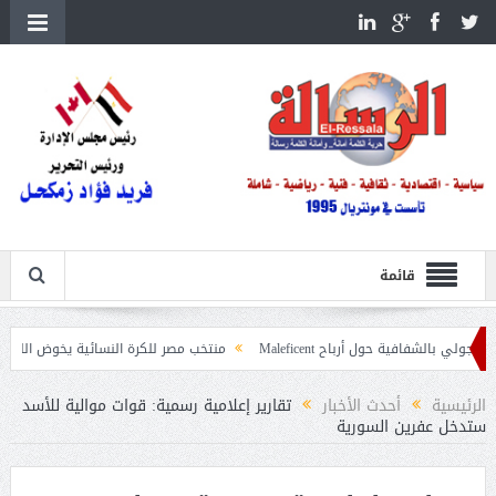
قائمة
ة حول أرباح Maleficent
منتخب مصر للكرة النسائية يخوض الليلة مباراة وداع أمم
داعيات حرائق الغابات
الرئيسية
أحدث الأخبار
تقارير إعلامية رسمية: قوات موالية للأسد
ستدخل عفرين السورية