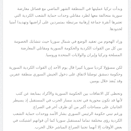
وبدأت تركيا عمليتها في المنطقة الشهر الماضي مع فصائل معارضة
سورية متحالفة معها لطرد مقاتلي وحدات حماية الشعب الكردية التي
تعتبرها أنقرة جماعة إرهابية مرتبطة بمتمردين على أراضيها وتهديدا أمنيا
لحدودها.
وزاد الهجوم من تعقيد الوضع في شمال سوريا حيث تتشابك الخصومة
بين كل من القوات الكردية والحكومة السورية ومقاتلي المعارضة
المسلحة وتركيا وإيران والولايات المتحدة وروسيا.
لكن مسؤولا كرديا سوريا كبيرا قال يوم الأحد إن القوات الكردية السورية
وحكومة دمشق توصلتا لاتفاق على دخول الجيش السوري منطقة عفرين
وقد يُنفذ خلال يومين.
وتحظى كل الاتفاقات بين الحكومة السورية والأكراد بمتابعة عن كثب
لأنها قد تكون محورية في تحديد مسار الحرب في المستقبل إذ يسيطر
الجانبان على مساحات أكبر من أي طرف آخر في الصراع.
ورغم تبني حكومة الرئيس السوري بشار الأسد ووحدات حماية الشعب
الكردية رؤى مختلفة تماما لمستقبل سوريا كما أن قواتهم اشتبكت في
بعض الأوقات إلا أنهما تجنبا الصراع المباشر خلال الحرب.