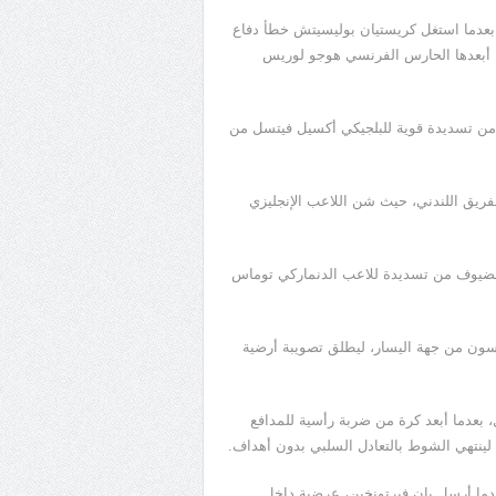
 بعدما استغل كريستيان بوليسيتش خطأ دفاع
ه، أبعدها الحارس الفرنسي هوجو لوريس
 من تسديدة قوية للبلجيكي أكسيل فيتسل من
ريق اللندني، حيث شن اللاعب الإنجليزي
لضيوف من تسديدة للاعب الدنماركي توماس
ة 35، بعدما توغل هيونج مين سون من جهة اليسار، ليطلق تصويبة أرضية
 بعدما أبعد كرة من ضربة رأسية للمدافع
ينتهي الشوط بالتعادل السلبي بدون أهداف.
عدما أرسل يان فيرتونخين، عرضية داخل