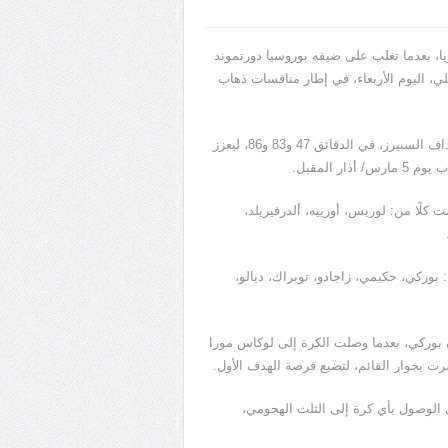
با، بعدما تغلب على ضيفه بوروسيا دورتموند
لي، اليوم الأربعاء، في إطار منافسات ذهاب
وسجل الثلاثي هيونج مين سون، ويان فيرتونخين، وفرناندو يورنتي أهداف السبيرز، في الدقائق 47 و83 و86، ليعزز
ت كلًا من: لوريس، أورييه، ألدرفيريلد،
بوركي، حكيمي، زاجادو، توبراك، ديالو،
الحارس رومان بوركي، بعدما وصلت الكرة إلى لوكاس مورا
رت بجوار القائم، لتضيع فرصة الهدف الأول.
 بعدما فشل لاعبوه في الوصول بأي كرة إلى الثلث الهجومي،