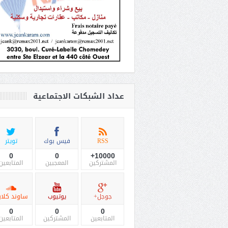
عداد الشبكات الاجتماعية
RSS
فيس بوك
تويتر
0
0
10000+
المشتركين
المعجبين
المتابعين
جوجل+
يوتيوب
ساوند كلاو
0
0
0
المتابعين
المشتركين
المتابعين