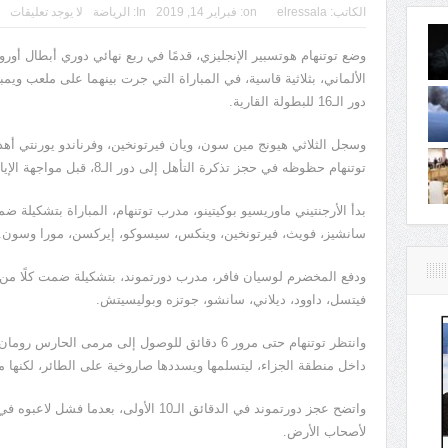
الكاتب:
elressala
on:
فبراير 14, 2019
In:
الرياضة
لا يوجد تعليقات
وضع توتنهام هوتسبير الإنجليزي، قدمًا في ربع نهائي دوري أبطال أورو
الألماني، بثلاثية قاسية، في المباراة التي جرت بينهما على ملعب ويمب
دور الـ16 للبطولة القارية.
توتنهام حظوظه في حجز تذكرة التأهل إلى دور الـ8، قبل مواجهة الإياب يوم 5 مارس/ أذار المقبل.
بدأ الأرجنتيني ماوريسيو بوكيتينو، مدرب توتنهام، المباراة بتشكيلة ضم
سانشيز، فويث، فيرتونخين، وينكس، سيسوكو، إيركسن، مورا وسون.
ودفع المخضرم لوسيان فافر، مدرب دورتموند، بتشكيلة ضمت كلًا من: 
فيتسل، داوود، ديلاني، سانشو، جوتزه وبوليسيتش.
وانتظر توتنهام حتى مرور 6 دقائق للوصول إلى مرمى 
داخل منطقة الجزاء، ليتسلمها ويسددها صاروخية على الطائر، لكنها م
واتضح عجز دورتموند في الدقائق الـ10 الأولى،
لأصحاب الأرض.