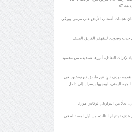
ة 47.
 طوفان هجمات أصحاب الأرض على مرمى بوركي
كل حدب وصوب، ليتقهقر الفريق الضيف
ء لإدراك التعادل، أبرزها تسديدة من محمود
تمكن توتنهام من تعزيز تقدمه بهدف ثانٍ عن طريق فيرتونخين، في
الجهة اليمنى، ليوجهها بيسراه إلى داخل
ي، بدلًا من البرازيلي لوكاس مورا.
 هدف توتنهام الثالث، من أول لمسة له في