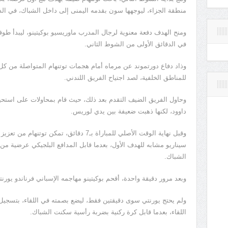
منطقة الجزاء، ليوجهها سون بقدمه اليمنى إلى داخل الشباك، في الدقيق
ومنح الهدف دفعة معنوية لرجال المدرب ماوريسيو بوكيتينو، ليبدأ
في الدقائق الأولى من الشوط الثاني.
وذاد دفاع دورتموند عن مرماه أمام هجمات توتنهام المتواصلة من 
للمناطق الخلفية، لصد اجتياح الفريق اللندني.
وحاول الفريق الضيف التقدم بعد ذلك، حيث قام بمحاولات على استحيا
داوود، لكنها ذهبت ضعيفة بين يدي لوريس.
وقبل نهاية الوقت الأصلي للمباراة بـ7 دقائق، 
سيناريو مشابه للهدف الأول، بعدما قابل المدافع البلجيكي عرضية من 
الشباك.
وبعد مرور دقيقة واحدة، أقحم بوكيتينو مهاجمه الإسباني فرناندو يورنت
ولم يحتج يورنتي سوى دقيقتين فقط، ليضع بصمته في اللقاء، بتسجيل
اللقاء، بعدما قابل كرة ركنية بضربة رأسية سكنت الشباك.