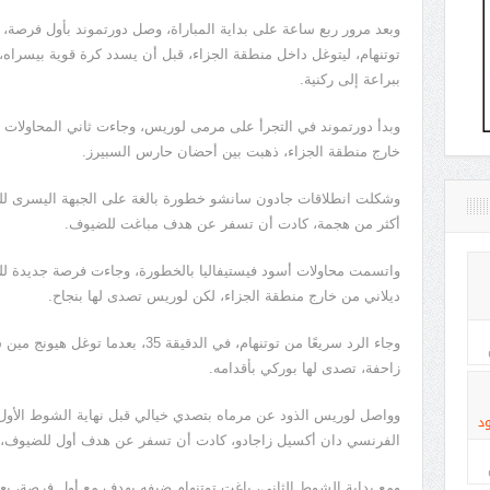
وبعد مرور ربع ساعة على بداية المباراة، وصل دورتموند بأول فرصة،
توتنهام، ليتوغل داخل منطقة الجزاء، قبل أن يسدد كرة قوية بيسرا
ببراعة إلى ركنية.
وبدأ دورتموند في التجرأ على مرمى لوريس، وجاءت ثاني المحاولات
خارج منطقة الجزاء، ذهبت بين أحضان حارس السبيرز.
وشكلت انطلاقات جادون سانشو خطورة بالغة على الجبهة اليسرى للف
أكثر من هجمة، كادت أن تسفر عن هدف مباغت للضيوف.
واتسمت محاولات أسود فيستيفاليا بالخطورة، وجاءت فرصة جديدة ل
ديلاني من خارج منطقة الجزاء، لكن لوريس تصدى لها بنجاح.
وجاء الرد سريعًا من توتنهام، في الدقيق
زاحفة، تصدى لها بوركي بأقدامه.
وواصل لوريس الذود عن مرماه بتصدي خيالي قبل نهاية الشوط الأول،
د
الفرنسي دان أكسيل زاجادو، كادت أن تسفر عن هدف أول للضيوف، ل
ومع بداية الشوط الثاني، باغت توتنهام ضيفه بهدف مع أول فرصة، ب