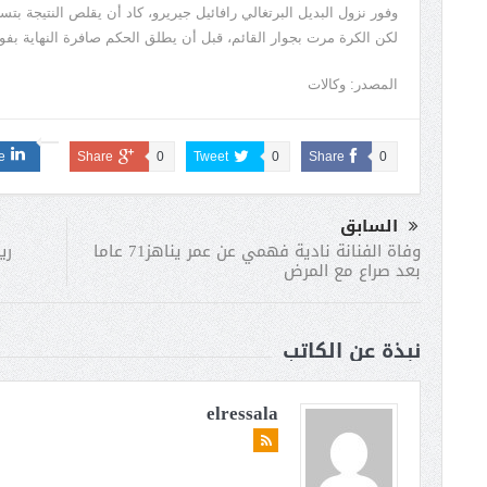
وفور نزول البديل البرتغالي رافائيل جيريرو، كاد أن يقلص النتيجة 
لكن الكرة مرت بجوار القائم، قبل أن يطلق الحكم صافرة النهاية بفوز 
المصدر: وكالات
e
Share
0
Tweet
0
Share
0
السابق
ريا
وفاة الفنانة نادية فهمي عن عمر يناهز71 عاما
بعد صراع مع المرض
نبذة عن الكاتب
elressala