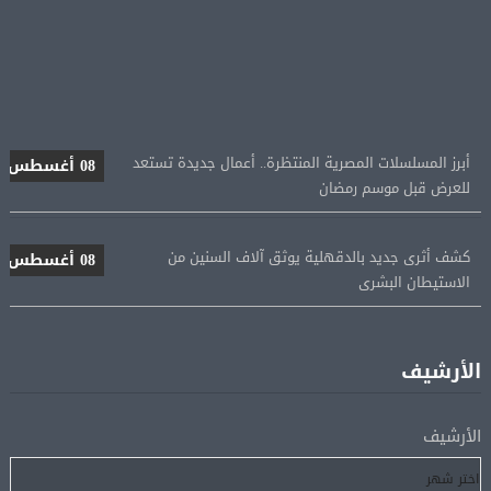
أبرز المسلسلات المصرية المنتظرة.. أعمال جديدة تستعد
08 أغسطس
للعرض قبل موسم رمضان
كشف أثرى جديد بالدقهلية يوثق آلاف السنين من
08 أغسطس
الاستيطان البشرى
اتحاد الكرة يطلب استضافة أمم إفريقيا تحت 23 عامًا
08 أغسطس
المؤهلة لأولمبياد 2028
الأرشيف
إسبانيا تعيد فرض الرقابة على حدودها مع إيطاليا وسط
08 أغسطس
الأرشيف
خلاف متصاعد بشأن الهجرة