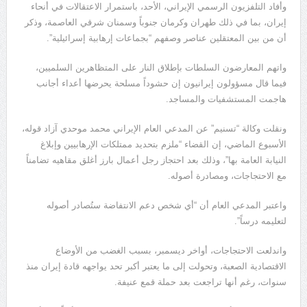
وأفاد التلفزيون الرسمي الإيراني، الأحد، باستمرار الاعتقالات في أنحاء
إيران، بما في ذلك طهران وكرمان جنوباً وسمنان شرقي العاصمة، وذكر
أن من بين المعتقلين عناصر وصفهم “بجماعات إرهابية إسرائيلية”.
واتهم المعارضون السلطات بإطلاق النار على المتظاهرين السلميين،
فيما قال مسؤولون إيرانيون إن حشوداً مسلحة يحرضها أعداء أجانب
هاجمت المستشفيات والمساجد.
ونقلت وكالة “تسنيم” عن المدعي العام الإيراني محمد موحدي آزاد قوله،
الأسبوع الماضي، إن القضاء “ملزم بتحديد ممتلكات الإرهابيين وإبلاغ
النيابة العامة بها”، وذلك بعد احتجاز رجل أعمال بارز أغلق مقاهيه تضامناً
مع الاحتجاجات، ومصادرة أصوله.
واعتبر المدعي العام أن “أي شخص دعم الانتفاضة ستُصادر أصوله
لتعليمه درساً”.
واندلعت الاحتجاجات، أواخر ديسمبر، بسبب الغضب من الأوضاع
الاقتصادية الصعبة، وتحولت إلى ما يعتبر أكبر تحد يواجهه قادة إيران منذ
سنوات، رغم أنها تراجعت بعد حملة قمع عنيفة.