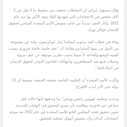
وقال مسؤول إيراني إن السلطات تحققت من سقوط ما لا يقل عن 5
آلاف شخص في الاحتجاجات التي شهدتها البلاد وتعد الأكبر بها منذ عام
2022. وأثار العنف تنديداً من جانب مفوض الأمم المتحدة السامي لحقوق
الإنسان فولكر تورك.
وجاء في خطاب كتبه مندوب آيسلندا إينار جونارسون، نيابة عن مجموعة
من الدول من بينها ألمانيا وبريطانيا، أن “عقد جلسة خاصة ضروري بسبب
أهمية الوضع وإلحاحه، لا سيما بسبب تقارير موثوقة عن عنف مروع،
وحملات قمع ضد المتظاهرين، وانتهاكات للقانون الدولي لحقوق الإنسان
في أنحاء البلاد”.
وأكدت الأمم المتحدة أن الجلسة الخاصة ستعقد الجمعة، مضيفة أن 21
دولة حتى الآن أيدت الاقتراح.
ونددت منظمة “هيومن رايتس ووتش” بما وصفتها بأنها حالات قتل
جماعي غير قانونية، وطالبت بأن يجري التحقيق في الوفيات الجديدة
ضمن تحقيق فتحه المجلس التابع للأمم المتحدة في عام 2022 بعد موجة
احتجاجات آنذاك، وأن تخصص أموال إضافية للتحقيق.