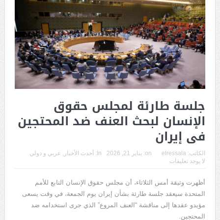
جلسة طارئة لمجلس حقوق
الإنسان لبحث العنف ضد المحتجين
فى إيران
الكاتب:
elressala
on:
يناير 21, 2026
In:
أحدث الأخبار
,
عربي و دولي
لا يوجد تعليقات
أظهرت وثيقة أمس الثلاثاء، أن مجلس حقوق الإنسان التابع للأمم
المتحدة سيعقد جلسة طارئة بشأن إيران يوم الجمعة، في وقت يسعى
مؤيدو عقدها إلى مناقشة “العنف المروع” الذي جرى استخدامه ضد
المحتجين.