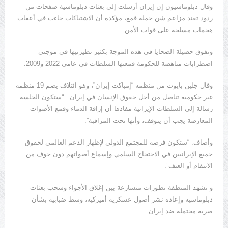
وقال دبلوماسيون إن إيران أرسلت إلى بعثات دبلوماسية صفحات من
ردود تفند مزاعم شن حملة قمع، مؤكدة أن الاشتباكات جاءت في أعقاب
هجمات مسلحة على قوات الأمن.
وتفوق حصيلة الضحايا في هذه الموجة بكثير نظيرتيها في موجتي
اضطرابات مناهضة للحكومة قمعتها السلطات في عامي 2022 و2009.
وقال جلين بايوت من منظمة “إمباكت إيران”، وهو ائتلاف يضم 19 منظمة
غير حكومية تناضل من أجل حقوق الإنسان في إيران : “ستكون الجلسة
رسالة إلى السلطات الإيرانية مفادها أن إراقة الدماء وقمع الأصوات
المعارضة يجب أن يتوقف، وأنها تحت المراقبة”.
وأضاف: “ستكون فرصة للمجتمع الدولي لإظهار الدعم العالمي لحقوق
جميع الإيرانيين في الاحتجاج السلمي وإسماع أصواتهم دون خوف من
الانتقام أو العنف”.
و تشهد المنطقة تطورات متسارعة بين إغلاق الأجواء وسحب بعثات
دبلوماسية وإعادة نشر أصول عسكرية أميركية، وسط ضبابية بشأن
ضربة محتملة ضد إيران.