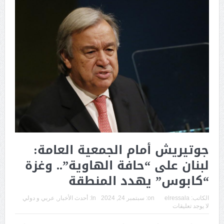
جوتيريش أمام الجمعية العامة:
لبنان على “حافة الهاوية”.. وغزة
“كابوس” يهدد المنطقة
الكاتب:
elressala
on:
سبتمبر 24, 2024
In:
أحدث الأخبار
,
عربي و دولي
لا يوجد تعليقات