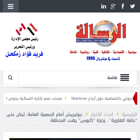
قائمة
ية حول أرباح Maleficent
منتخب مصر للكرة النسائية يخوض الليلة مباراة وداع أم
تداعيات حرائق الغابات
الرئيسية
أحدث الأخبار
جوتيريش أمام الجمعية العامة: لبنان على
“حافة الهاوية”.. وغزة “كابوس” يهدد المنطقة