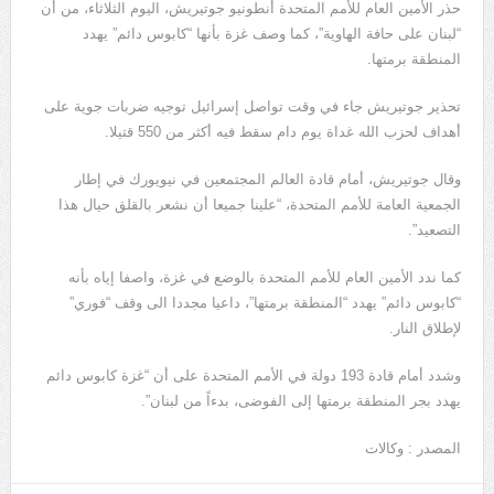
حذر الأمين العام للأمم المتحدة أنطونيو جوتيريش، اليوم الثلاثاء، من أن
“لبنان على حافة الهاوية”، كما وصف غزة بأنها “كابوس دائم” يهدد
المنطقة برمتها.
تحذير جوتيريش جاء في وقت تواصل إسرائيل توجيه ضربات جوية على
أهداف لحزب الله غداة يوم دام سقط فيه أكثر من 550 قتيلا.
وقال جوتيريش، أمام قادة العالم المجتمعين في نيويورك في إطار
الجمعية العامة للأمم المتحدة، “علينا جميعا أن نشعر بالقلق حيال هذا
التصعيد”.
كما ندد الأمين العام للأمم المتحدة بالوضع في غزة، واصفا إياه بأنه
“كابوس دائم” يهدد “المنطقة برمتها”، داعيا مجددا الى وقف “فوري”
لإطلاق النار.
وشدد أمام قادة 193 دولة في الأمم المتحدة على أن “غزة كابوس دائم
يهدد بجر المنطقة برمتها إلى الفوضى، بدءاً من لبنان”.
المصدر : وكالات