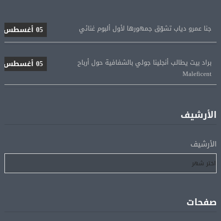
جنا عمرو دياب تشوّق جمهورها لأول ألبوم غنائي
05 أغسطس
براد بيت يطالب أنجلينا جولي بالشفافية حول أرباح
05 أغسطس
Maleficent
منتخب مصر للكرة النسائية يخوض الليلة مباراة وداع أمم
05 أغسطس
إفريقيا أمام نيجيريا
الأرشيف
استقبال جماهيرى حاشد لمحمد صلاح لدى وصوله إلى تركيا
05 أغسطس
الأرشيف
لإتمام انتقاله إلى طرابزون سبور
رسميًا.. انطلاق الدورى الممتاز 21 أغسطس.. وقمة الزمالك
05 أغسطس
والأهلى 11 أكتوبر
صفحات
مباحثات لبنانية – أممية حول دعم لبنان وتطورات الأوضاع
05 أغسطس