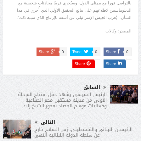
بالتواصل فورا مع ممثلي الدول، وسيُجري قريبًا محادثات شخصية مع
الدبلوماسيين لاطلاعهم على نتائج التحقيق الأولي الذي أُجري في هذا
الشأن.. يُعرب الجيش الإسرائيلي عن أسفه للإزعاج الذي سببه ذلك”.
المصدر: وكالات
Share
0
Tweet
0
Share
0
Share
Share
السابق
الرئيس السيسى يشهد حفل افتتاح المرحلة
الأولى من مدينة مستقبل مصر الصناعية
وفعاليات موسم الحصاد بمحور الشيخ زايد
التالى
الرئيسان اللبنانى والفلسطينى: زمن السلاح خارج
عن سلطة الدولة اللبنانية انتهى