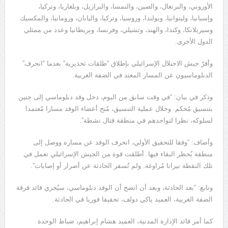
الأوروبي، والبرتغال، والصين، والنمسا، والبرازيل، وبلغاريا، وتركيا،
وإسبانيا، وليتوانيا، وبولندا، وروسيا، وتركيا، واليابان، ورومانيا، والمكسيك
وسيريلانكا، وكندا، والهند، وتشيلي، وفرنسا، وبريطانيا وعدد من ممثلي
الدول الأخرى.
وأقرّ جيش الاحتلال الإسرائيلي بإطلاق “طلقات تحذيرية” بعدما “انحرف”
الدبلوماسيون عن المسار المعتد في الضفة الغربية.
وذكر في بيان: “في وقت سابق من اليوم، دخل وفد دبلوماسي إلى جنين
بتنسيق مُحكم. وخلال عملية التنسيق، مُنح أعضاء الوفد مسارا مُعتمدا
لسلوكه، نظرا لتواجدهم في منطقة قتال نشطة”.
وأضاف: “وفقا للتحقيق الأولي، انحرف الوفد عن مساره ووصل إلى
منطقة يُحظر البقاء فيها. أطلقت قوة من الجيش الإسرائيلي تعمل في
تلك النقطة نيرانا مُراوغة. ولم تُسفر الحادثة عن أضرار أو إصابات”.
وتابع: “بعد الحادثة، وبعد أن اتضح أن الوفد دبلوماسي، سيُجري قائد فرقة
الضفة الغربية، العميد ياكي دولف، تحقيقا فوريا في الحادثة.
كما أمر قائد الإدارة المدنية، العميد هشام إبراهيم، ضباط الوحدة