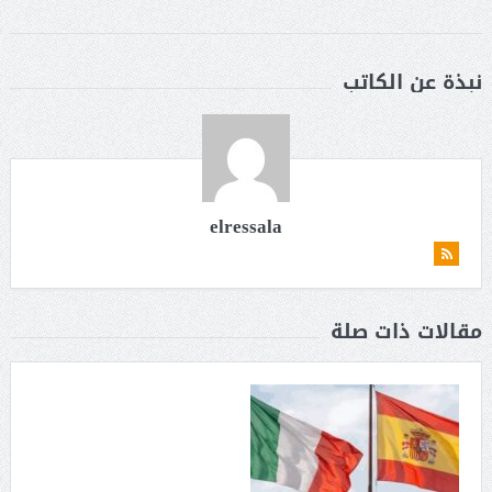
نبذة عن الكاتب
elressala
مقالات ذات صلة