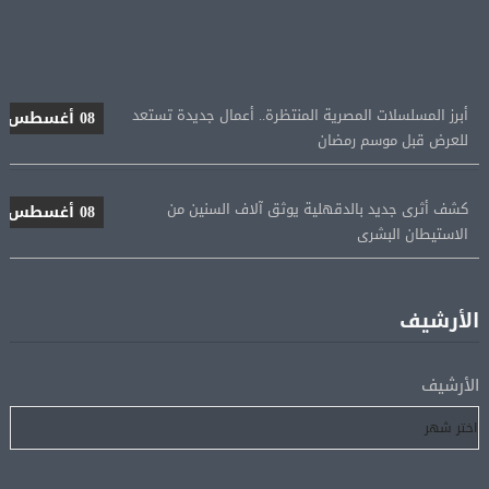
أبرز المسلسلات المصرية المنتظرة.. أعمال جديدة تستعد
08 أغسطس
للعرض قبل موسم رمضان
كشف أثرى جديد بالدقهلية يوثق آلاف السنين من
08 أغسطس
الاستيطان البشرى
اتحاد الكرة يطلب استضافة أمم إفريقيا تحت 23 عامًا
08 أغسطس
المؤهلة لأولمبياد 2028
الأرشيف
إسبانيا تعيد فرض الرقابة على حدودها مع إيطاليا وسط
08 أغسطس
الأرشيف
خلاف متصاعد بشأن الهجرة
فانس: سنواصل الضغط على إيران.. ونعمل على مسار آمن
08 أغسطس
للسفن فى هرمز