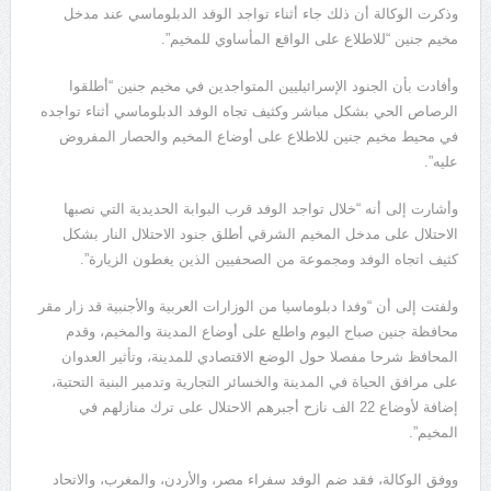
وذكرت الوكالة أن ذلك جاء أثناء تواجد الوفد الدبلوماسي عند مدخل
مخيم جنين “للاطلاع على الواقع المأساوي للمخيم”.
وأفادت بأن الجنود الإسرائيليين المتواجدين في مخيم جنين “أطلقوا
الرصاص الحي بشكل مباشر وكثيف تجاه الوفد الدبلوماسي أثناء تواجده
في محيط مخيم جنين للاطلاع على أوضاع المخيم والحصار المفروض
عليه”.
وأشارت إلى أنه “خلال تواجد الوفد قرب البوابة الحديدية التي نصبها
الاحتلال على مدخل المخيم الشرقي أطلق جنود الاحتلال النار بشكل
كثيف اتجاه الوفد ومجموعة من الصحفيين الذين يغطون الزيارة”.
ولفتت إلى أن “وفدا دبلوماسيا من الوزارات العربية والأجنبية قد زار مقر
محافظة جنين صباح اليوم واطلع على أوضاع المدينة والمخيم، وقدم
المحافظ شرحا مفصلا حول الوضع الاقتصادي للمدينة، وتأثير العدوان
على مرافق الحياة في المدينة والخسائر التجارية وتدمير البنية التحتية،
إضافة لأوضاع 22 الف نازح أجبرهم الاحتلال على ترك منازلهم في
المخيم”.
ووفق الوكالة، فقد ضم الوفد سفراء مصر، والأردن، والمغرب، والاتحاد