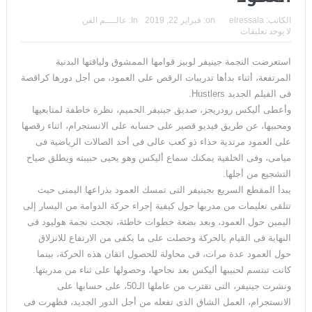
الكاتب:
elressala
on:
فبراير 22, 2019
In:
عالــــم الفن
لا يوجد تعليقات
استعرضت النجمة جينيفر لوبيز قوامها الممشوق ولياقتها البدنية
المرتفعة، أثناء بدأها تدريبات الرقص على العمود، من أجل دورها كراقصة
فى الفيلم الجديد Hustlers.
وأعطى أليكس رودريجز، صديق جينيفر الحميم، نظرة خاطفة لمتابعيها
ومحبيها، عن طريق فيديو قصير على حسابه على الانستجرام، اثناء رقصها
على العمود مرتدية حذاء ذو كعب عالى فى أحد الصالات الرياضية فى
ميامى، وفى الخلفية يمكنك سماع أليكس وهو يحيى حبيبته ويطلق صياح
التشجيع من أجلها.
يبدأ المقطع السريع بجينيفر التى تمسك العمود بذراعها اليمنى حيث
تتلقى تعليمات من مدربها حول كيفية إجراء حركة الدوامة من اليسار إلى
اليمين حول العمود، وبعد بضعة خطوات خاطئة، نجحت نجمة هوليود فى
النهاية فى القيام بالحركة وحصلت على ما يكفى من الارتفاع للانزلاق
حول العمود عدة مرات، فى محاولة للحصول اتقان هذه الحركة، بينما
كانت تبتسم لحبيبها أليكس بعد نجاحها، وحصولها على ثناء من مدربتها.
ونشرت جينيفر، التى تقترب من عاملها الـ50، على حسابها على
الانستجرام، العمل الشاق الذى تفعله من أجل الدور الجديد، فظهرت فى