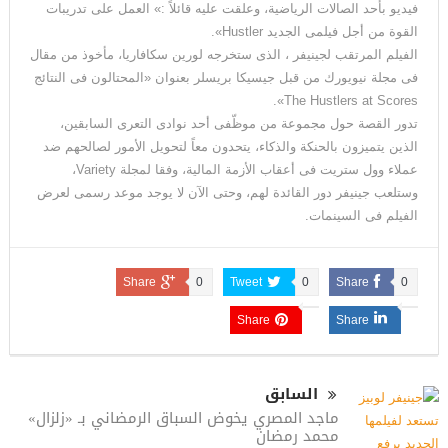
فيديو بأحد الصالات الرياضية، وعلقت عليه قائلاً :» العمل على تدريبات
القوة من أجل فيلمى الجديد Hustler».
الفيلم المرتقب لجينيفر ، الذى ستخرجه لورين سكافاريا، مأخوذ من مقال
فى مجلة نيويورك من قبل جيسيكا بريسلر بعنوان «المحتالون فى النتائج
The Hustlers at Scores».
تدور القصة حول مجموعة من موظّفى أحد نوادى التعرى السابقين،
الذين يتميزون بالحنكة والذكاء، يتحدون معاً لتحويل الأمور لصالحهم ضد
عملاء وول ستريت فى أعقاب الأزمة المالية، وفقا لمجلة Variety،
وستلعب جينيفر دور القائدة لهم، وحتى الآن لا يوجد موعد رسمى لعرض
الفيلم فى السينمات.
Share
0
Tweet
0
Share
0
Share
Share
السابق
ماجد المصري يخوض السباق الرمضاني بـ «زلزال»
محمد رمضان