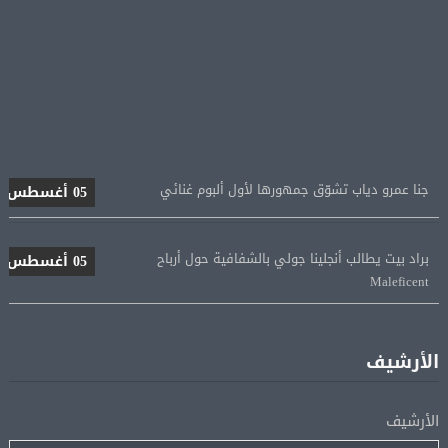
جنا عمرو دياب تشوّق جمهورها لأول ألبوم غنائي
05 أغسطس
براد بيت يطالب أنجلينا جولي بالشفافية حول أرباح
05 أغسطس
Maleficent
منتخب مصر للكرة النسائية يخوض الليلة مباراة وداع أمم
05 أغسطس
إفريقيا أمام نيجيريا
الأرشيف
استقبال جماهيرى حاشد لمحمد صلاح لدى وصوله إلى تركيا
05 أغسطس
الأرشيف
لإتمام انتقاله إلى طرابزون سبور