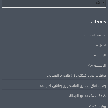
رسميًا.. انطلاق الدورى الممتاز 21 أغسطس.. وقمة الزمالك
05 أغسطس
والأهلى 11 أكتوبر
صفحات
مباحثات لبنانية – أممية حول دعم لبنان وتطورات الأوضاع
05 أغسطس
El Ressala online
فى المنطقة
إتصل بنـــا
ماكرون: الاتحاد الأوروبى وشركاؤه سيواصلون زيادة الضغط
05 أغسطس
الرئيسية
على روسيا لوقف الحرب بأوكرانيا
الرئيسية New
البيان الختامى لاجتماع عمّان الوزارى يدين الإجراءات
05 أغسطس
برشلونة يهزم خيتافي 2-1 بالدوري الأسباني
الإسرائيلية بالقدس.. ويطلق تحركا دوليا لوقفها
بعد الاتفاق الاسرى الفلسطينين يعلقون اضرابهم.
ترامب: مضيق هرمز سيفتح قريبًا أو ستواجه إيران ضربة
05 أغسطس
خدمة الاستعلام عبر الرسالة
قاسية
روابط تهمك