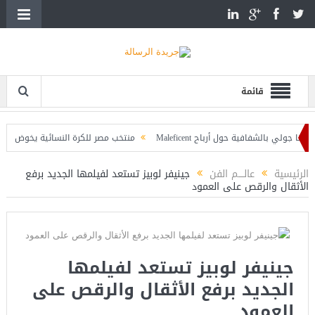
قائمة
الشفافية حول أرباح Maleficent
منتخب مصر للكرة النسائية يخوض الليلة مباراة ود
جهة تداعيات حرائق الغابات
الرئيسية
عالــــم الفن
جينيفر لوبيز تستعد لفيلمها الجديد برفع
الأثقال والرقص على العمود
جينيفر لوبيز تستعد لفيلمها
الجديد برفع الأثقال والرقص على
العمود