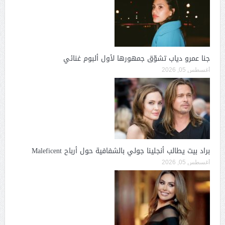
جنا عمرو دياب تشوّق جمهورها لأول ألبوم غنائي
أغسطس 05, 2026
براد بيت يطالب أنجلينا جولي بالشفافية حول أرباح Maleficent
أغسطس 05, 2026