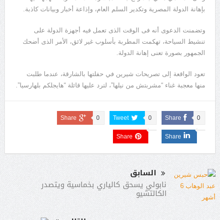
بإهانة الدولة المصرية وتكدير السلم العام، وإذاعة أخبار وبيانات كاذبة.
وتضمنت الدعوى أنه فى الوقت الذى تعمل فيه أجهزة الدولة على
تنشيط السياحة، تهكمت المطربة بأسلوب غير لائق، الأمر الذى أضحك
الجمهور بصورة تعنى إهانة الدولة.
تعود الواقعة إلى تصريحات شيرين في حفلتها بالشارقة، عندما طلبت
منها معجبة غناء “مشربتش من نيلها”، لترد عليها قائلة “هايجلكم بلهارسيا”.
Share
0
Tweet
0
Share
0
Share
Share
السابق
نابولي يسحق كالياري بخماسية ويتصدر
الكالتشيو