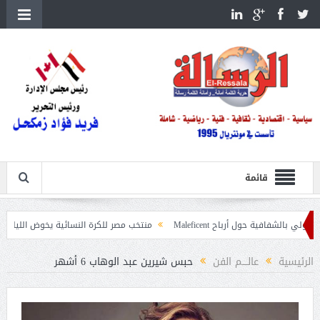
قائمة
 حول أرباح Maleficent
منتخب مصر للكرة النسائية يخوض الليلة مباراة وداع أمم
اعيات حرائق الغابات
الرئيسية
عالــــم الفن
حبس شيرين عبد الوهاب 6 أشهر