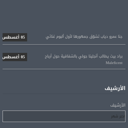
جنا عمرو دياب تشوّق جمهورها لأول ألبوم غنائي
05 أغسطس
براد بيت يطالب أنجلينا جولي بالشفافية حول أرباح
05 أغسطس
Maleficent
منتخب مصر للكرة النسائية يخوض الليلة مباراة وداع أمم
05 أغسطس
إفريقيا أمام نيجيريا
الأرشيف
استقبال جماهيرى حاشد لمحمد صلاح لدى وصوله إلى تركيا
05 أغسطس
الأرشيف
لإتمام انتقاله إلى طرابزون سبور
رسميًا.. انطلاق الدورى الممتاز 21 أغسطس.. وقمة الزمالك
05 أغسطس