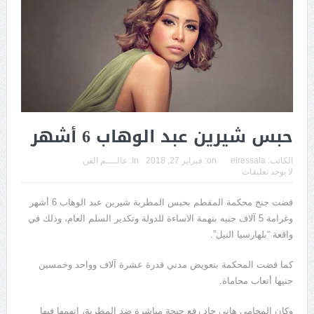
حبس شيرين عبد الوهاب 6 أشهر
الكاتب:
elressala
on:
فبراير 27, 2018
In:
عالــــم الفن
لا يوجد تعليقات
قضت جنح محكمة المقطم بحبس المطربة شيرين عبد الوهاب 6 أشهر
وغرامة 5 آلاف جنيه بتهمة الاساءة للدولة وتكدير السلم العام، وذلك في
واقعة “بلهارسيا النيل”.
كما قضت المحكمة بتعويض مدني قدرة عشرة آلاف وواحد وخمسين
جنيها أتعاب محاماة.
وكان المحامي هاني جاد رفع جنحة مباشرة ضد المطربة، اتهمها فيها