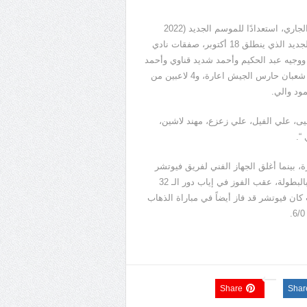
ونجح مجلس إدارة نادي حرس الحدود بالتعاقد في الميركاتو الصيفي الجاري، استعدادًا للموسم الجديد (2022
-2023)، مع 15 صفقة محلية وأجنبية، في اطار الاستعدادات للموسم الجديد الذي ينطلق 18 أكتوبر، صفقات نادي
وجيه عبد الحكيم وأحمد شديد قناوي وأحمد
عامر ومصطفي جمال وأحمد داوودا، خالد سامي، عمر بسام، ومحمد شعبان حارس الجيش اعارة، و4 لاعبين من
مود والي.
يى، علي الفيل، علي زعزع، مهند لاشين،
“.
، بينما أغلق الجهاز الفني لفريق فيوتشر
ملف كأس الكونفدرالية الأفريقية بعد التأهل إلى دور الـ 32 التكميلي بالبطولة، عقب الفوز في إياب دور الـ 32
ن فيوتشر قد فاز أيضاً في مباراة الذهاب
Share
Shar