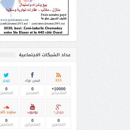
عداد الشبكات الاجتماعية
RSS
فيس بوك
تويتر
0
0
10000+
المشتركين
المعجبين
المتابعين
جوجل+
يوتيوب
ساوند كلاو
0
0
0
المتابعين
المشتركين
المتابعين