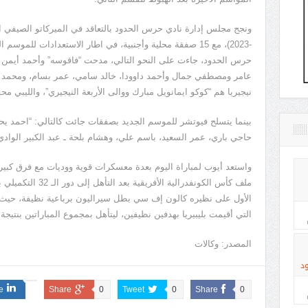
حرس الحدود، جاءت على النحو التالي، مدحت “فاقوسه” وأحمد أيمن و
نيجيريا هم “كوكو ايمانويل مبارك ووالى الأربعة النيجيري”، والليبي مح
بينما يتسلح فيوتشر للموسم الجديد بصفقات جائت كالتالي: “احمد يح
حاجي باري، عمر السعيد، باسم علي، وهشام بلحة ـ عبد الكبير الوادي 
واستعد أيوب لمباراة اليوم بعدة معسكرات قوية ووديات مع فرق كبيرة
الأول على نظيره كالون إف سي بطل سيراليون برباعية نظيفة، حيث كا
التي أقيمت بليبيريا بهدفين نظيفين، ليتأهل بمجموع المباراتين بنتيجة 6/0.
المصدر: وكالات
د
e
Share
0
Tweet
0
Share
0