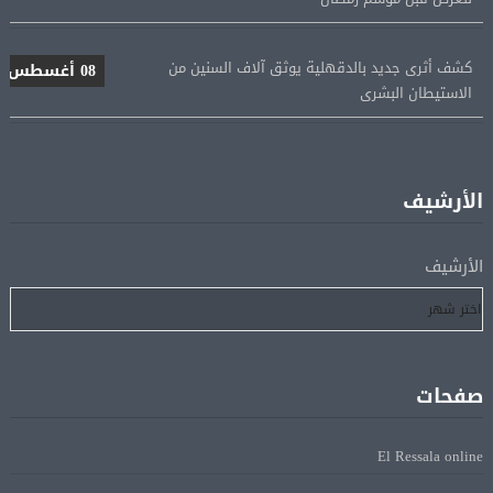
كشف أثرى جديد بالدقهلية يوثق آلاف السنين من
08 أغسطس
الاستيطان البشرى
اتحاد الكرة يطلب استضافة أمم إفريقيا تحت 23 عامًا
08 أغسطس
المؤهلة لأولمبياد 2028
الأرشيف
إسبانيا تعيد فرض الرقابة على حدودها مع إيطاليا وسط
08 أغسطس
خلاف متصاعد بشأن الهجرة
الأرشيف
فانس: سنواصل الضغط على إيران.. ونعمل على مسار آمن
08 أغسطس
للسفن فى هرمز
صفحات
الرئيس الإيرانى: الظروف الراهنة فرصة للتوصل إلى اتفاق
08 أغسطس
عبر المفاوضات
El Ressala online