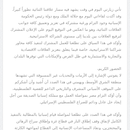
تأتي زيارتي اليوم في وقت يشهد فيه مسار علاقتنا الثنائية تطوراً كبيراً،
وقد أكدت لقاءاتي اليوم مع جلالة الملك ومع دولة رئيس الحكومة
الإسبانية وجود التزام ورغبة مشتركة في تعزيز وتعميق كافة جوانب
العلاقات الثنائية، وهو ما انعكس في التوقيع اليوم على الإعلان المشترك
لترفيع العلاقات بين بلدينا إلى مستوى الشراكة الاستراتيجية.
وأؤكد في هذا السياق على تطلعنا للعمل المشترك لتنفيذ كافة محاور
شراكتنا الاستراتيجية، خاصة فيما يتعلق بتعزيز العلاقات الاقتصادية
والتجارية والاستثمارية في ظل الفرص والإمكانات التي توفرها البلدان.
الحضور الكريم،
لا يفوتني الإشارة إلى الأزمات والتحديات غير المسبوقة التي تشهدها
منطقة الشرق الأوسط، ويهمني في هذا الصدد أن أُشيد وأن أشكركم
على الموقف الأسباني المشرف والتاريخي الداعم للقضية الفلسطينية،
وأن أؤكد التزام مصر بمواصلة العمل مع مملكة إسبانيا الصديقة من أجل
إيجاد حل عادل ودائم للصراع الفلسطيني الإسرائيلي.
وأؤكد في هذا الصدد على تطلعنا لمواصلة قيام إسبانيا بالمطالبة بالتنفيذ
الكامل لإتفاق وقف إطلاق النار في قطاع غزة وإطلاق سراح الرهائن
والمحتجزين، ونفاذ المساعدات الإنسانية إلى القطاع لمواجهة الكارثة