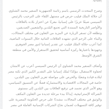
إسبانيا.
وصرح المتحدث الرسمي باسم رئاسة الجمهورية السفير محمد الشناوي
أن جلالة الملك فيليب حرص في مستهل اللقاء على الترحيب بالرئيس
السيسي ضيفًا عزيزًا على إسبانيا، معربًا عن اعتزاز بلاده بالعلاقات
والأواصر التاريخية الممتدة التي تجمع البلدين والشعبين الصديقين،
وتطلعه لأن تسفر الزيارة عن المزيد من التعاون في مختلف المجالات،
والبناء على الزخم الذي تشهده العلاقات الثنائية خلال السنوات الماضية،
كما أعرب جلالة الملك فيليب عن تقدير إسبانيا لدور مصر الجوهري
وجهودها باعتبارها ركيزة أساسية لتحقيق الاستقرار والأمن في منطقة
الشرق الأوسط.
وأضاف السفير محمد الشناوي أن الرئيس السيسي أعرب عن الامتنان
لحفاوة الاستقبال، مؤكدًا لملك إسبانيا على التقدير الكبير الذي تكنه مصر
لبلاده قيادة وشعبًا، والحرص على مواصلة تعزيز التعاون بين البلدين،
خاصة في المجالات الاقتصادية والاستثماريّة فضلًا عن التنسيق السياسي،
وهو الأمر الذي تجسد في ترفيع العلاقات بين البلدين إلى مستوى
الشراكة الإستراتيجية، إيذانًا ببدء مرحلة جديدة من التعاون المكثف
والوثيق في مختلف المجالات، مشددًا على حرص الحكومة المصرية على
توفير كافة التسهيلات لضمان نجاح الشركات الإسبانية العاملة في مصر