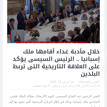
خلال مأدبة غداء أقامها ملك
إسبانيا .. الرئيس السيسى يؤكد
على العلاقة التاريخية التى تربط
البلدين
الكاتب:
elressala
on:
فبراير 19, 2025
In:
أحدث الأخبار
,
الأخبــــار
,
عربي و دولي
لا يوجد تعليقات
التقى الرئيس عبد الفتاح السيسي، اليوم /الأربعاء/، بجلالة الملك فيليب
السادس ملك إسبانيا، وذلك في إطار الزيارة الرسمية التي يقوم بها إلى