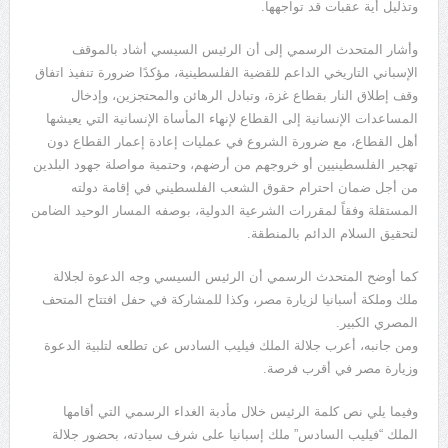
وتذليل أية عقبات قد تواجهها.
وأشار المتحدث الرسمي إلى أن الرئيس السيسي أشاد بالموقف
الإسباني التاريخي الداعم للقضية الفلسطينية، مؤكدًا ضرورة تنفيذ اتفاق
وقف إطلاق النار بقطاع غزة، وتبادل الرهائن والمحتجزين، وإدخال
المساعدات الإنسانية إلى القطاع لإنهاء المأساة الإنسانية التي يعيشها
أهل القطاع، مع ضرورة الشروع في عمليات إعادة إعمار القطاع دون
تهجير الفلسطينيين أو خروجهم من أرضهم، وحتمية مواصلة جهود البلدين
من أجل ضمان احترام حقوق الشعب الفلسطيني في إقامة دولته
المستقلة وفقاً لمقررات الشرعية الدولية، بوصفه المسار الوحيد الضامن
لتحقيق السلام الدائم بالمنطقة.
كما أوضح المتحدث الرسمي أن الرئيس السيسي وجه الدعوة لجلالة
ملك وملكة أسبانيا لزيارة مصر، وكذا للمشاركة في حفل افتتاح المتحف
المصري الكبير.
ومن جانبه، أعرب جلالة الملك فيليب السادس عن تطلعه لتلبية الدعوة
وزيارة مصر في أقرب فرصة.
وفيما يلي نص كلمة الرئيس خلال مأدبة الغداء الرسمي التي أقامها
الملك “فيليب السادس” ملك إسبانيا على شرف سيادته، بحضور جلالة