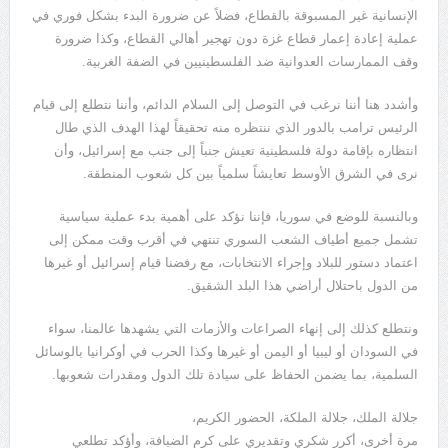
الإنسانية غير المسبوقة بالقطاع، فضلاً عن ضرورة البدء بشكل فوري في
عملية إعادة إعمار قطاع غزة دون تهجير أهالي القطاع، وكذا ضرورة
وقف الممارسات العدوانية ضد الفلسطينيين في الضفة الغربية.
وأشدد هنا أننا نرغب في التوصل إلى السلام الدائم، وأننا نتطلع إلى قيام
الرئيس ترامب بالدور الذي ننتظره منه تحقيقاً لهذا الهدف الذي طال
انتظاره بإقامة دولة فلسطينية تعيش جنباً إلى جنب مع إسرائيل، وأن
نرى في الشرق الأوسط تعايشاً سلمياً بين كل شعوب المنطقة.
وبالنسبة للوضع في سوريا، فإننا نؤكد على أهمية بدء عملية سياسية
تشمل جميع أطياف الشعب السوري تنتهي في أقرب وقت ممكن إلى
اعتماد دستور للبلاد وإجراء الانتخابات، مع رفضنا قيام إسرائيل أو غيرها
من الدول باحتلال أراضي هذا البلد الشقيق.
ونتطلع كذلك إلى إنهاء الصراعات والأزمات التي يشهدها عالمنا، سواء
في السودان أو ليبيا أو اليمن أو غيرها وكذا الحرب في أوكرانيا بالوسائل
السلمية، بما يضمن الحفاظ على سيادة تلك الدول ومقدرات شعوبها.
جلالة الملك، جلالة الملكة، الحضور الكريم،
مرة أخرى، أكرر شكري وتقديري على كرم الضيافة، وأؤكد تطلعي