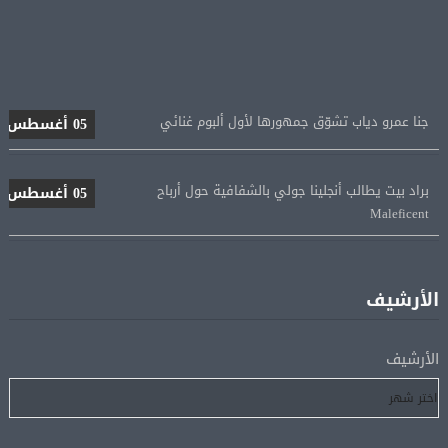
جنا عمرو دياب تشوّق جمهورها لأول ألبوم غنائي
05 أغسطس
براد بيت يطالب أنجلينا جولي بالشفافية حول أرباح
05 أغسطس
Maleficent
منتخب مصر للكرة النسائية يخوض الليلة مباراة وداع أمم
05 أغسطس
إفريقيا أمام نيجيريا
الأرشيف
استقبال جماهيرى حاشد لمحمد صلاح لدى وصوله إلى تركيا
05 أغسطس
الأرشيف
لإتمام انتقاله إلى طرابزون سبور
رسميًا.. انطلاق الدورى الممتاز 21 أغسطس.. وقمة الزمالك
05 أغسطس