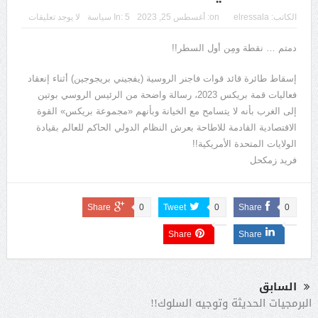
الكاتب:
elressala
on:
أغسطس 25, 2023
5 سياسة
In:
لا يوجد تعليقات
دمتم … نقطة ومِن أول السطر!!
إسقاط طائرة قائد قوات فاجنر الروسية (يفجيني بريجوجين) أثناء إنعقاد
فعاليات قمة بريكس 2023، رسالة واضحة من الرئيس الروسي بوتين
إلى الغرب بأنه لا يتسامح مع الخيانة وبأنهم «مجموعة بريكس» القوة
الاقتصادية القادمة للاطاحة بعرش النظام الدولي الحاكم للعالم بقيادة
الولايات المتحدة الأمريكية!!
فريد زمكحل
Share
0
Tweet
0
Share
0
Share
Share
السابق
البرمجيات الحديثة وتوجيه السلوك!!