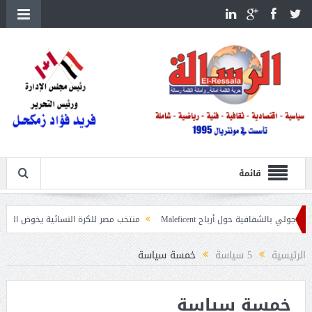
قائمة
افية حول أرباح Maleficent
منتخب مصر للكرة النسائية يخوض الليلة مباراة وداع 
 تداعيات حرائق الغابات
الرئيسية
5 سياسة
خمسة سياسة
خمسة سياسة