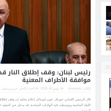
رئيس لبنان: وقف إطلاق النار ق
موافقة الأطراف المعنية
الكاتب:
elressala
on:
يونيو 04, 2026
In:
أحدث الأخبار
,
عربي و دولي
قال الرئيس اللبناني جوزاف عون لوسائل إعلام محلية إن وقف إطلاق ا
المعنية.