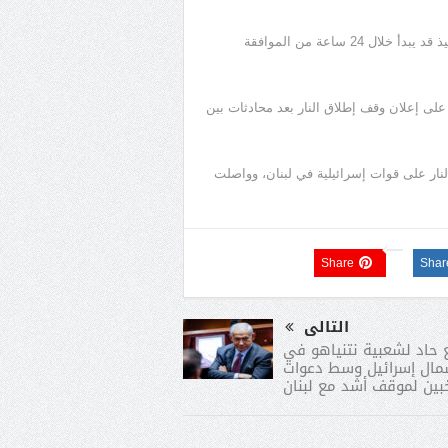
وتابع قائلا “ننتظر ردود جميع الأطراف المعنية وضمانات الالتزام والتنفيذ قد يبدأ خلال 24 ساعة من الموافقة
 على إعلان وقف إطلاق النار بعد محادثات بين
ار على قوات إسرائيلية في لبنان، وواصلت
Share
Shar
التالى
ع حاد لشعبية نتنياهو في
ال إسرائيل وسط دعوات
خبين لموقف أشد مع لبنان