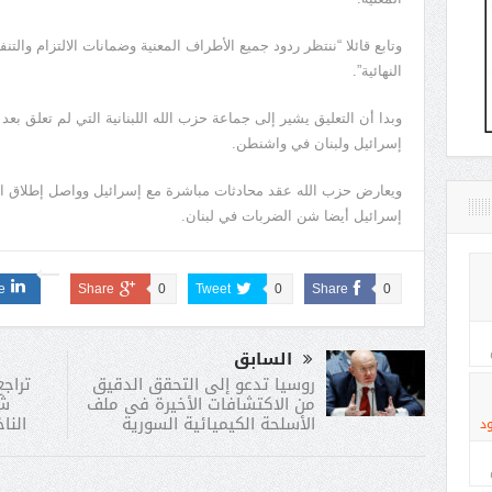
النهائية”.
وبدا أن التعليق يشير إلى جماعة حزب الله اللبنانية التي لم تعلق بعد
إسرائيل ولبنان في واشنطن.
ويعارض حزب الله عقد محادثات مباشرة مع إسرائيل وواصل إطلاق الن
إسرائيل أيضا شن الضربات في لبنان.
e
Share
0
Tweet
0
Share
0
السابق
تراج
روسيا تدعو إلى التحقق الدقيق
شم
من الاكتشافات الأخيرة فى ملف
النا
الأسلحة الكيميائية السورية
د