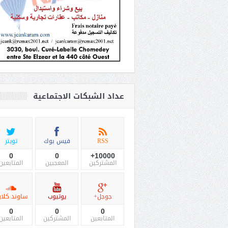
عداد الشبكات الاجتماعية
RSS
فيس بوك
تويتر
0
0
10000+
المشتركين
المعجبين
المتابعين
جوجل+
يوتيوب
ساوند كلاو
0
0
0
المتابعين
المشتركين
المتابعين