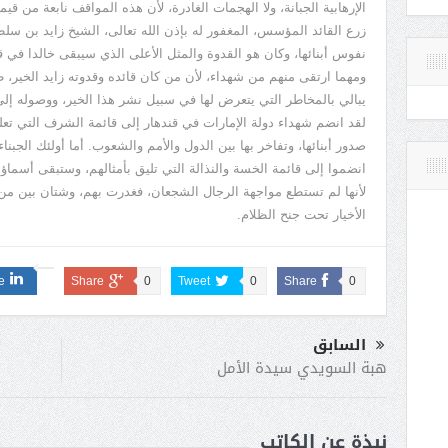
الإرهابية الجبانة، ولا الهجمات الغادرة، لأن هذه المواقف نابعة من قي
زرع القائد المؤسس، المغفور له بإذن الله تعالى، الشيخ زايد بن سلط
نفوس أبنائها، وكان هو القدوة والمثل الأعلى الذي سيبقى خالدا في قل
ومهما ارتقى منهم من شهداء، لأن من كان قائده وقدوته زايد الخير، طي
يبالي بالمخاطر التي يتعرض لها في سبيل نشر هذا الخير، ووصوله إلى
لقد انضم شهداء دولة الإمارات في قندهار إلى قائمة الشرف التي تعلق
صدور أبنائها، وتفاخر بها بين الدول والأمم والشعوب. أما أولئك الجبنا
انضموا إلى قائمة الخسة والنذالة التي تليق بأمثالهم، وستبقى أسما
لأنها لم تستطع مواجهة الرجال الشجعان، فغدرت بهم، وشتان بين من 
الأخيار تحت جنح الظلام.
e
Share
0
Tweet
0
Share
0
السابق
هبة السويدي سيدة الأمل
نبذة عن الكاتب