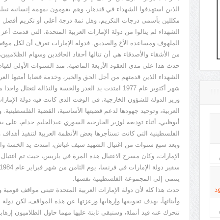
الذين استهدفوا الشهداء في قندهار، وهم يقومون بمهمة إنسانية نبيلة، 
مكللين بأسمى درجات التكريم، وهل ثمة درجة أعلى أو تكريم أفضل من
الشهداء لم ينالوا من دولة الإمارات العربية المتحدة، التي قدمت أعز
الملهوف ومساعدة الأخ والصديق. فدولة الإمارات تعرف أن لكل موقف
من الأشقاء والأصدقاء هي أن تنالها أحقاد الحاقدين وسهام الظلاميين،
حدث هذا على مدى العقود الأربعة الماضية، منذ السنوات الأولى لقيا
الشهداء الذين قدمتهم من أجل الحق والخير، وخدمة قضايا أمتيها الع
شهر أكتوبر عام 1977 امتدت يد الغدر والخسة والنذالة لتغ
وزير الدولة للشؤون الخارجية، في الوقت الذي كانت فيه دولة الإمار
العربية، وتوحيد جهودها لدعم قضيتها الأساسية، القضية الفلسطينية
أبوظبي، أثناء توديعه لوزير الخارجية السوري عبدالحليم خدام، على 
الفلسطينية التي كانت تستأجرها بعض الأنظمة العربية لتنفيذ أهداف و
وبعد سبع سنوات من اغتيال الشهيد سيف غباش، امتدت يد الخسة والغدر
الإمارات، وكان مسرح الاغتيال هذه المرة في باريس، حيث تم اغتيال 
ينتمي إلى المجموعة الفلسطينية نفسها.
د
حدث هذا كله لأن دولة الإمارات العربية المتحدة تتبنى مواقف قومية 
وأبنائهأ، بهدف تخويفها وإرهابها وزعزتها عن هذه المواقف، لكن دولة
تتحرك عنه قيد أنملة، وستبقى ثابتة عليها مهما حاول الظلاميون إرهابها، 