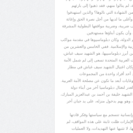
لم ينالوا منهم، فقد ذهبوا إلى بارئهم
 الشهادة التي نالوها؟ والذين استهدفوا
 وأغلى ما لديها من أجل نصرة الحق وإغاثة
 ضريبة، وضريبة مواقفها البطولية المشرفة
 وأن يكون أبناؤها مستهدفين.
م الدولة، وكان دبلوماسيوها في مقدمة مواكب
ربية والإسلامية. ففي الخامس والعشرين من
تال واحدا من أبرز دبلوماسييها، هو الشهيد سيف غباش،
ات العربية المتحدة تسعى إلى لم شمل الأمة
. وكان اغتيال الشهيد سيف غباش في مطار
يد أحد أفراد واحدة من المجموعات
غايات أبعد ما تكون عن مصلحة الأمة العربية.
 لتغتال دبلوماسيا آخر من أبناء دولة
الشهيد خليفة بن أحمد بن عبدالعزيز المبارك،
سفير دولة الإمارات في فرنسا، يوم الثامن من شهر فبراير عام 1984، وهو يهم بدخول منزله، على يد جبان آخر
وإنسانية تنسجم مع سياستها وفكر قادتها
 الإمارات ظلت ثابتة على هذه المواقف، لم
لا تثنيها عنها التهديدات، ولا العمليات