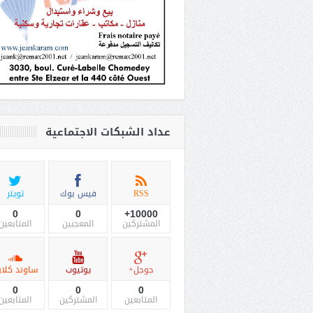
عداد الشبكات الاجتماعية
RSS
فيس بوك
تويتر
0
0
10000+
المشتركين
المعجبين
المتابعين
جوجل+
يوتيوب
ساوند كلاو
0
0
0
المتابعين
المشتركين
المتابعين