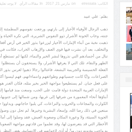
الكاتب:
elressala
on:
مارس 21, 2017
In:
مقالات الرأي
لا يوجد تعلي
بقلم: علي عبيد
ذهب الرجال الأوفياء الأخيار إلى بارئهم، ورجعت نفوسهم المطمئنة إ
جنته، وخاب الخونة الأشرار ذوو النفوس الشريرة، التي تكره الحياة و
ذهبت نخبة من أبناء الإمارات الأخيار ليزرعوا بذور الخير في أرض أفغ
والتخلف، بعد أن نشرت فيها قوى العنف والإرهاب الخراب، فكانت في 
تنال من أجسادهم التي نذروها لنشر الخير والنماء، لكنها لم تستطع أ
الطهر والنقاء، تلك التي لا يعرفها الأشرار، ولا يستحقون أن يستظلوا به
الفعلة الخسيسة والجريمة البشعة، فاغتالوا رجالا ذهبوا لغرس بذور 
الصراعات، وايَّا كانت جنسياتهم وطوائفهم وانتماءاتهم، فهم ليسوا أكث
على فعل جبان. لم يستطيعوا مواجهة الخير بخير مثله، فكان الغدر ه
الإمارات العربية المتحدة دولة قامت على الحب، وسعت منذ قيامها إ
أبناؤها أنحاء المعمورة من شرقها إلى غربها، ومن شمالها إلى جنوبها،
الكوارث والمجاعات والحروب والنزاعات، كي يلبوا حاجاتهم، ويداووا ج
مبتعين في ذلك رضا الله، وإسعاد البشرية وخيرها. لم تحل دون وصول 
الجوية السيئة، ولا وعورة المكان وصعوبة العيش، فقد وصلوا إلى أما
الأخطار التي قد يتعرضون لها، وقد تعلموا من قادتهم مواجهة الصعوبات
به واجب يؤدونه دون منٍّ أو أذى لإخوانهم في الإنسانية، بغض النظر 