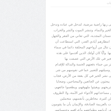
قات
لى ربها راضية مرضية، لتدخل في عباده وتدخل
الخير والنماء، وتنشر الموت والشر والخراب.
انستان المجدبة، التي تعاني من الفقر والجهل
انتظارهم أيادي الغدر، التي استطاعت أن
ن تنال من أرواحهم المحلقة دائما في سماء
ا. وأيًّا كان أولئك الذين أقدموا على هذه
الخير في تلك الأرض التي عصفت بها
ر من جبناء دفعتهم الخسة والنذالة للإقدام
و وسيلتهم للتعبير عما في نفوسهم من شر.
لى نشر الخير في كل بقعة من الأرض، فجاب
 يبحثون عن الجائعين والمحتاجين، وضحايا
ريحهم، ويغيثوا ملهوفهم، ويطعموا جائعهم،
مساعداتهم الأجواء غير الآمنة، ولا الظروف
كن كثيرة، مخاطرين بأنفسهم، متحملين
 بالعزيمة الصادقة، والإيمان بأن ما يقومون
عن أديانهم وطوائفهم وأعراقهم وجنسياتهم.