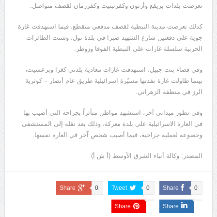
تعرضت بلدات بريقع وأرنون وكفرتبنيت وكفررمان لقصف متواصل.
كذلك تعرضت مدينة النبطية لقصف مدفعي متقطع، فيما استهدفت غارة
جوية على دفعتين شارع الشهيد صبرا في بلدة تول، وشنت الطائرات
الحربية سلسلة غارات على النبطية الفوقا وزوطر.
وفي قضاء بنت جبيل، استهدفت غارات معادية بلدتي كغرا وبرعشيت،
بينما طاولت غارة نفذتها مسيّرة اسرائيلية طريق عام أنصار – كوثرية
الرز في منطقة الزهراني.
وفي تطور ميداني آخر، استشهد مواطن متأثراً بجراحه التي أصيب بها
في الغارة الاسرائيلية على بلدة معركة، وذلك بعد نقله إلى المستشفى
وخضوعه لعملية جراحية، فيما أصيب شخص آخر في الغارة نفسها.
المصدر: وكالة أنباء الشرق الأوسط (أ ش أ)
Share
0
Tweet
0
Share
0
Share
Share