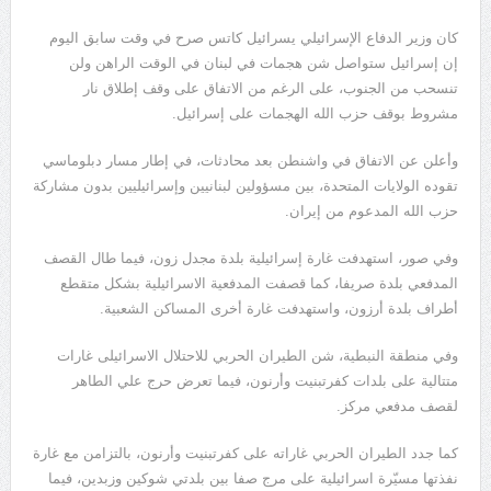
كان وزير الدفاع الإسرائيلي يسرائيل كاتس صرح في وقت سابق اليوم
إن إسرائيل ستواصل شن هجمات ​في لبنان في الوقت الراهن ولن
تنسحب من الجنوب، على الرغم من الاتفاق على وقف إطلاق نار
مشروط بوقف حزب الله الهجمات على إسرائيل.
وأعلن عن ‌الاتفاق في واشنطن بعد محادثات، في إطار مسار دبلوماسي
تقوده الولايات المتحدة، بين مسؤولين لبنانيين وإسرائيليين بدون مشاركة
حزب الله المدعوم من إيران.
وفي صور، استهدفت غارة إسرائيلية بلدة مجدل زون، فيما طال القصف
المدفعي بلدة صريفا، كما قصفت المدفعية الاسرائيلية بشكل متقطع
أطراف بلدة أرزون، واستهدفت غارة أخرى المساكن الشعبية.
وفي منطقة النبطية، شن الطيران الحربي للاحتلال الاسرائيلى غارات
متتالية على بلدات كفرتبنيت وأرنون، فيما تعرض حرج علي الطاهر
لقصف مدفعي مركز.
كما جدد الطيران الحربي غاراته على كفرتبنيت وأرنون، بالتزامن مع غارة
نفذتها مسيّرة اسرائيلية على مرج صفا بين بلدتي شوكين وزبدين، فيما