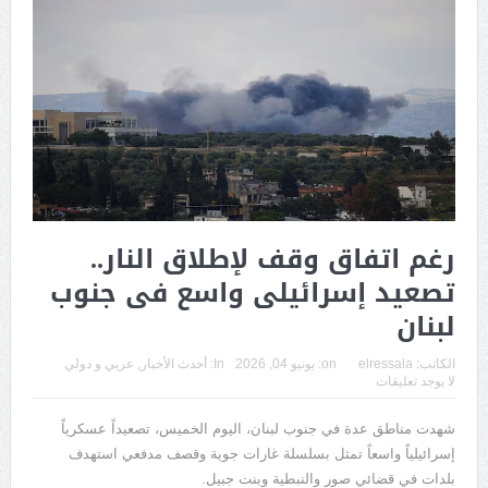
رغم اتفاق وقف لإطلاق النار..
تصعيد إسرائيلى واسع فى جنوب
لبنان
الكاتب:
elressala
on:
يونيو 04, 2026
In:
أحدث الأخبار
,
عربي و دولي
لا يوجد تعليقات
شهدت مناطق عدة في جنوب لبنان، اليوم الخميس، تصعيداً عسكرياً
إسرائيلياً واسعاً تمثل بسلسلة غارات جوية وقصف مدفعي استهدف
بلدات في قضائي صور والنبطية وبنت جبيل.