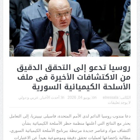
روسيا تدعو إلى التحقق الدقيق
من الاكتشافات الأخيرة فى ملف
الأسلحة الكيميائية السورية
الكاتب:
elressala
on:
يونيو 04, 2026
In:
أحدث الأخبار
,
عربي و دولي
لا يوجد تعليقات
دعا مندوب روسيا الدائم لدى الأمم المتحدة، فاسيلى نيبينزيا، إلى التعامل
بحذر مع النتائج التي أعلنتها منظمة حظر الأسلحة الكيميائية بشأن
اكتشاف مواد وعناصر جديدة مرتبطة ببرنامج الأسلحة الكيميائية السوري،
مطالبة بإخضاعها لعمليات تحقق دقيقة وموضوعية بعيداً عن الاعتبارات