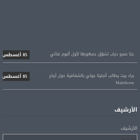
جنا عمرو دياب تشوّق جمهورها لأول ألبوم غنائي
05 أغسطس
براد بيت يطالب أنجلينا جولي بالشفافية حول أرباح
05 أغسطس
Maleficent
منتخب مصر للكرة النسائية يخوض الليلة مباراة وداع أمم
05 أغسطس
إفريقيا أمام نيجيريا
الأرشيف
استقبال جماهيرى حاشد لمحمد صلاح لدى وصوله إلى تركيا
05 أغسطس
الأرشيف
لإتمام انتقاله إلى طرابزون سبور