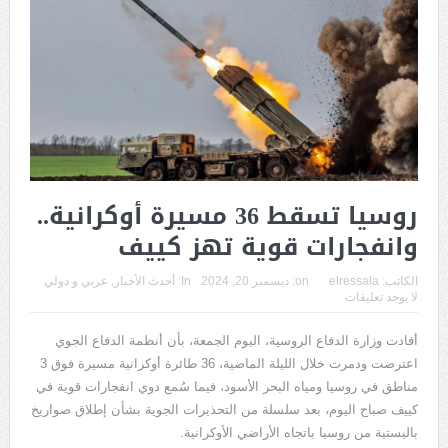
روسيا تسقط 36 مسيرة أوكرانية..
وانفجارات قوية تهز كييف
الكاتب:
elressala
on:
ديسمبر 20, 2024
In:
أحدث الأخبار
,
عربي و دولي
لا يوجد تعليقات
أفادت وزارة الدفاع الروسية، اليوم الجمعة، بأن أنظمة الدفاع الجوي
اعترضت ودمرت خلال الليلة الماضية، 36 طائرة أوكرانية مسيرة فوق 3
مناطق في روسيا ومياه البحر الأسود، فيما سُمع دوي انفجارات قوية في
كييف صباح اليوم، بعد سلسلة من التحذيرات الجوية بشأن إطلاق صواريخ
باليستية من روسيا باتجاه الأراضي الأوكرانية.