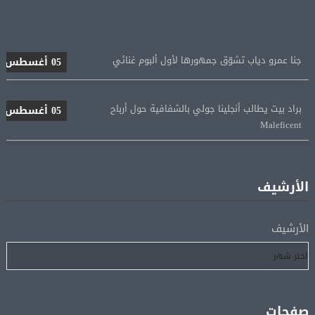
جنا عمرو دياب تشوّق جمهورها لأول ألبوم غنائي
05 أغسطس
براد بيت يطالب أنجلينا جولي بالشفافية حول أرباح
05 أغسطس
Maleficent
منتخب مصر للكرة النسائية يخوض الليلة مباراة وداع أمم
05 أغسطس
إفريقيا أمام نيجيريا
الأرشيف
استقبال جماهيرى حاشد لمحمد صلاح لدى وصوله إلى تركيا
05 أغسطس
لإتمام انتقاله إلى طرابزون سبور
الأرشيف
رسميًا.. انطلاق الدورى الممتاز 21 أغسطس.. وقمة الزمالك
05 أغسطس
والأهلى 11 أكتوبر
صفحات