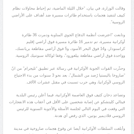
وقالت الوزارة، في بيان، “خلال الليلة الماضية، تم إحباط محاولات نظام
كييف لتنفيذ هجمات باستخدام طائرات مسيرة ضد أهداف على الأراضي
الروسية”.
وتابعت “اعترضت أنظمة الدفاع الجوي المناوبة ودمرت 36 طائرة
أوكرانية مسيرة، تم تدمير 16 طائرة مسيرة فوق أراضي إقليم
كراسنودار، و14 فوق البحر الأسود، و5 فوق أراضي مقاطعة بريانسك،
وواحدة فوق أراضي مقاطعة بيلغورود”، وفقا لوكالة سبوتنيك الروسية.
وحذّرت القوات الجوية الأوكرانية في رسالة عبر تطبيق “تليجرام” من انّ
“صاروخا باليستيا رُصد من الشمال”، بعد نحو 3 سنوات من بدء الاجتياح
الروسي لأوكرانيا، وهي حرب تسببت في مقتل عشرات الآلاف.
وتصاعد دخان كثيف فوق العاصمة الأوكرانية، فيما أعلن رئيس البلدية
فيتالي كليتشكو عن إصابة شخصين على الأقل في أعقاب هذه الانفجارات
التي وقعت في اليوم التالي لجلسة الأسئلة والأجوبة السنوية للرئيس
الروسي فلاديمير بوتين، الذي رفض أي هدنة.
وأبلغت السلطات الأوكرانية أيضا عن وقوع هجمات صاروخية في مدينة