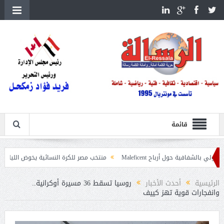
قائمة
ل أرباح Maleficent
منتخب مصر للكرة النسائية يخوض الليلة مباراة وداع أمم إف
يات حرائق الغابات
الرئيسية
أحدث الأخبار
روسيا تسقط 36 مسيرة أوكرانية..
وانفجارات قوية تهز كييف