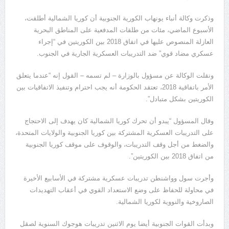
وذكرت وكالة أنباء يونهاب الكورية الجنوبية أن كوريا الشمالية أطلقت،
الأسبوع الماضي، مئات من طلقات المدفعية على المناطق البحرية
العازلة المنصوص عليها في اتفاق 2018 بين الكوريتين في “إجراء
عسكري مضاد قوي” ضد التدريبات العسكرية الجارية في الجنوب.
ونقلت الوكالة عن مسؤول بالوزارة – لم تسمه – القول إنه “عندما يتعلق
الأمر باتفاقية 2018، تعتقد الحكومة أنه يجب احترام وتنفيذ الاتفاقيات بين
الكوريتين بشكل متبادل”.
وقال المسؤول “يبدو أن تحرك كوريا الشمالية كان يهدف إلى الاحتجاج
على التدريبات العسكرية المشتركة بين كوريا الجنوبية والولايات المتحدة،
والضغط من أجل وقف التدريبات، والوقوف على موقف كوريا الجنوبية
من اتفاق 2018 بين الكوريتين”.
وأجرت سول وواشنطن تدريبات عسكرية مشتركة في الأسابيع الأخيرة
في محاولة للحفاظ على وضع الاستعداد القوي في أعقاب التهديدات
الصاروخية والنووية لكوريا الشمالية.
وبدأت القوات الجنوبية أيضا يوم الاثنين تدريبات هوجوك السنوية لصقل