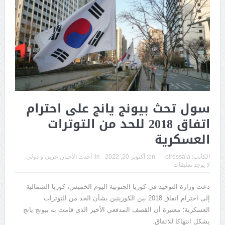
سول تحث بيونج يانج على احترام
اتفاق 2018 للحد من التوترات
العسكرية
الكاتب:
elressala
on:
أكتوبر 20, 2022
In:
أحدث الأخبار
,
عربي و دولي
لا يوجد تعليقات
دعت وزارة التوحيد في كوريا الجنوبية اليوم الخميس، كوريا الشمالية
إلى احترام اتفاق 2018 بين الكوريتين بشأن الحد من التوترات
العسكرية؛ معتبرة أن القصف المدفعي الأخير الذي قامت به بيونج يانج
يشكل انتهاكا للاتفاق.