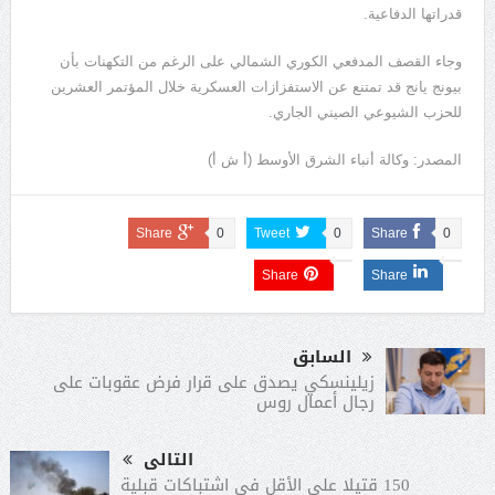
قدراتها الدفاعية.
وجاء القصف المدفعي الكوري الشمالي على الرغم من التكهنات بأن
بيونج يانج قد تمتنع عن الاستفزازات العسكرية خلال المؤتمر العشرين
للحزب الشيوعي الصيني الجاري.
المصدر: وكالة أنباء الشرق الأوسط (أ ش أ)
Share
0
Tweet
0
Share
0
Share
Share
السابق
زيلينسكي يصدق على قرار فرض عقوبات على
رجال أعمال روس
التالى
150 قتيلا على الأقل في اشتباكات قبلية