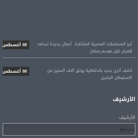
أبرز المسلسلات المصرية المنتظرة.. أعمال جديدة تستعد
08 أغسطس
للعرض قبل موسم رمضان
كشف أثرى جديد بالدقهلية يوثق آلاف السنين من
08 أغسطس
الاستيطان البشرى
اتحاد الكرة يطلب استضافة أمم إفريقيا تحت 23 عامًا
08 أغسطس
المؤهلة لأولمبياد 2028
الأرشيف
إسبانيا تعيد فرض الرقابة على حدودها مع إيطاليا وسط
08 أغسطس
الأرشيف
خلاف متصاعد بشأن الهجرة